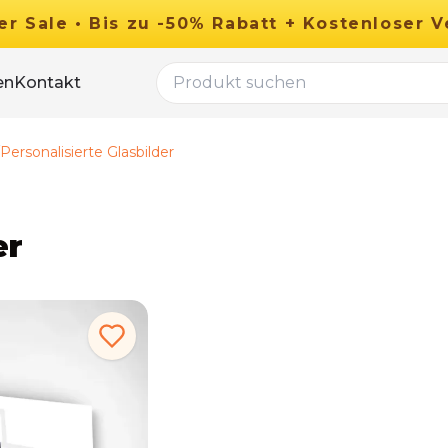
er
Sale
•
Bis zu
-
50
%
Rabatt
+ Kostenloser V
en
Kontakt
Personalisierte Glasbilder
er