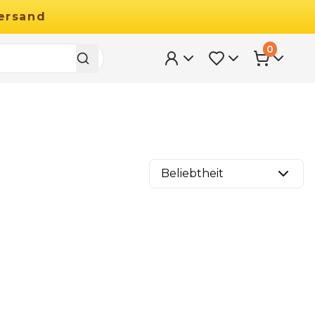
ersand
0
Beliebtheit