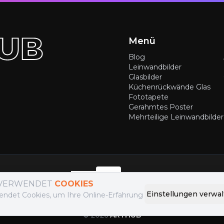
Menü
Blog
Leinwandbilder
Glasbilder
Küchenrückwände Glas
Fototapete
Gerahmtes Poster
Mehrteilige Leinwandbilder
hoden
:
Liefermethoden
:
 VERWENDET
COOKIES
Einstellungen verwa
endet Cookies, um Ihre Online-Erfahrung
©
2026
ARTHUB