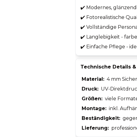
✔️
Modernes, glänzende
✔️
Fotorealistische Qua
✔️
Vollständige Persona
✔️
Langlebigkeit - farbe
✔️
Einfache Pflege - id
Technische Details &
Material:
4 mm Sicherh
Druck:
UV-Direktdruc
Größen:
viele Format
Montage:
inkl. Aufhä
Beständigkeit:
gegen 
Lieferung:
profession