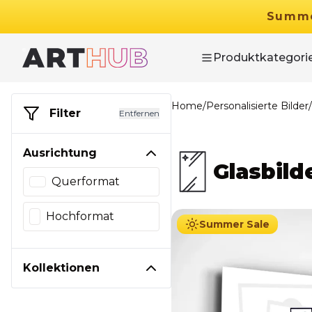
Summ
Produktkategori
Home
/
Personalisierte Bilder
/
Filter
Entfernen
Ausrichtung
Glasbild
Querformat
44.90
€
Ab
69.90
€
Hochformat
Summer Sale
Kollektionen