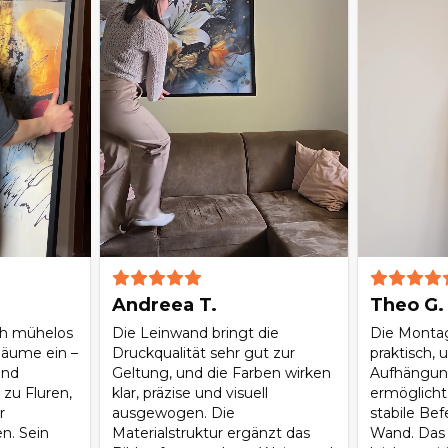
Andreea T.
Theo G.
ch mühelos
Die Leinwand bringt die
Die Montag
Räume ein –
Druckqualität sehr gut zur
praktisch, 
und
Geltung, und die Farben wirken
Aufhängun
zu Fluren,
klar, präzise und visuell
ermöglicht
r
ausgewogen. Die
stabile Be
n. Sein
Materialstruktur ergänzt das
Wand. Das 