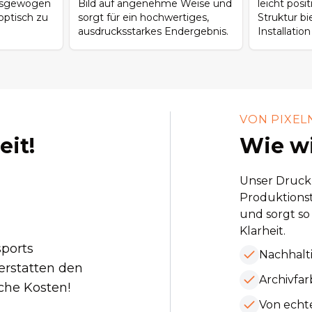
ausgewogen
Bild auf angenehme Weise und
leicht posi
ptisch zu
sorgt für ein hochwertiges,
Struktur bi
ausdrucksstarkes Endergebnis.
Installatio
VON PIXEL
eit!
Wie wi
Unser Druckp
Produktionst
und sorgt so
Klarheit.
sports
Nachhalt
 erstatten den
Archivfar
iche Kosten!
Von echt