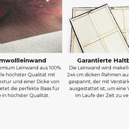
mwollleinwand
Garantierte Halt
remium Leinwand aus 100%
Die Leinwand wird makell
e höchster Qualität mit
2x4 cm dicken Rahmen aus
extur und einer Dicke von
gespannt, der mit Verstär
etet die perfekte Basis für
ausgestattet ist, um ein
in höchster Qualität.
im Laufe der Zeit zu ve