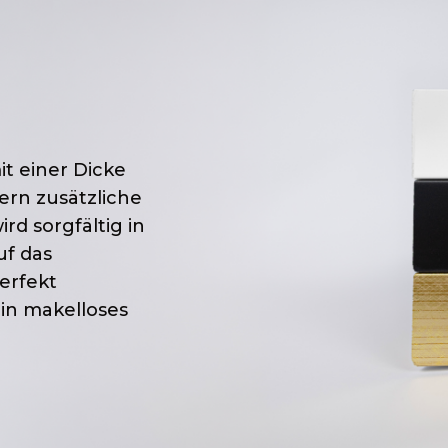
t einer Dicke
ern zusätzliche
d sorgfältig in
uf das
perfekt
in makelloses