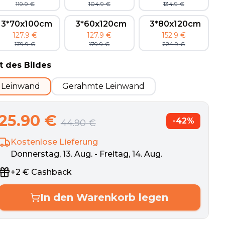
119.9
€
104.9
€
134.9
€
3*70x100cm
3*60x120cm
3*80x120cm
127.9
€
127.9
€
152.9
€
179.9
€
179.9
€
224.9
€
t des Bildes
Leinwand
Gerahmte Leinwand
25.90
€
-
42
%
44.90
€
Kostenlose Lieferung
Donnerstag, 13. Aug. - Freitag, 14. Aug.
+
2
€
Cashback
In den Warenkorb legen