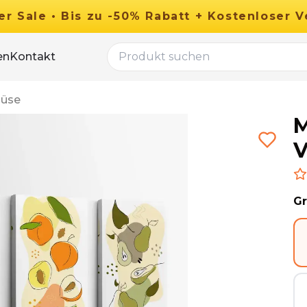
er
Sale
•
Bis zu
-
50
%
Rabatt
+ Kostenloser V
en
Kontakt
üse
M
V
G