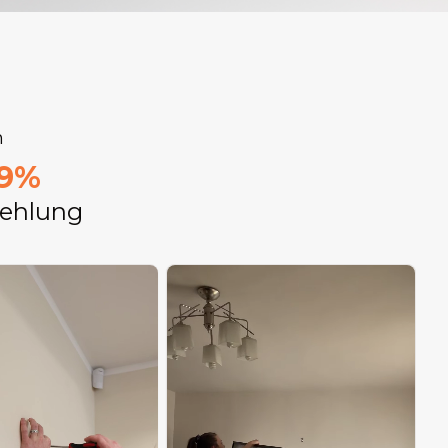
n
9%
ehlung