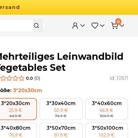
ersand
0
ehrteiliges Leinwandbild
egetables Set
id:
10511
0.0
(
0
)
röße
:
3*20x30cm
3*20x30cm
3*30x40cm
3*40x60cm
25.9
€
50.9
€
66.9
€
44.9
€
74.9
€
104.9
€
3*40x80cm
3*50x70cm
3*50x100cm
76.9
€
81.9
€
102.9
€