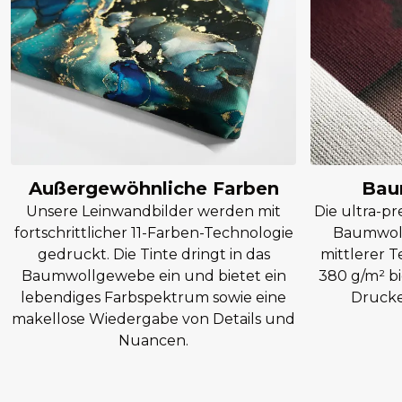
Außergewöhnliche Farben
Bau
Unsere Leinwandbilder werden mit
Die ultra-p
fortschrittlicher 11-Farben-Technologie
Baumwoll
gedruckt. Die Tinte dringt in das
mittlerer T
Baumwollgewebe ein und bietet ein
380 g/m² bi
lebendiges Farbspektrum sowie eine
Drucke 
makellose Wiedergabe von Details und
Nuancen.