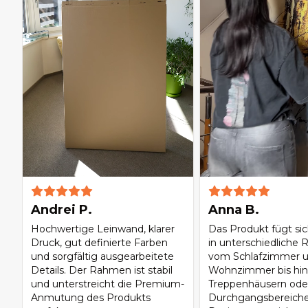
Andrei P.
Anna B.
Hochwertige Leinwand, klarer
Das Produkt fügt si
Druck, gut definierte Farben
in unterschiedliche 
und sorgfältig ausgearbeitete
vom Schlafzimmer 
Details. Der Rahmen ist stabil
Wohnzimmer bis hin 
und unterstreicht die Premium-
Treppenhäusern ode
Anmutung des Produkts
Durchgangsbereiche