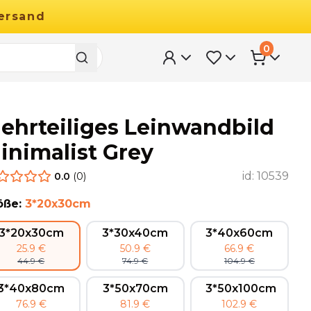
ersand
0
ehrteiliges Leinwandbild
inimalist Grey
id:
10539
0.0
(
0
)
öße
:
3*20x30cm
3*20x30cm
3*30x40cm
3*40x60cm
25.9
€
50.9
€
66.9
€
44.9
€
74.9
€
104.9
€
3*40x80cm
3*50x70cm
3*50x100cm
76.9
€
81.9
€
102.9
€