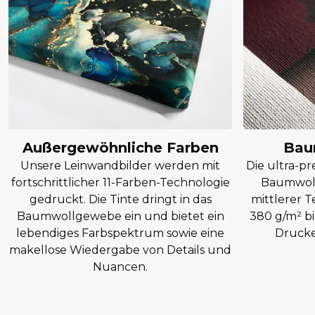
Außergewöhnliche Farben
Bau
Unsere Leinwandbilder werden mit
Die ultra-p
fortschrittlicher 11-Farben-Technologie
Baumwoll
gedruckt. Die Tinte dringt in das
mittlerer T
Baumwollgewebe ein und bietet ein
380 g/m² bi
lebendiges Farbspektrum sowie eine
Drucke 
makellose Wiedergabe von Details und
Nuancen.