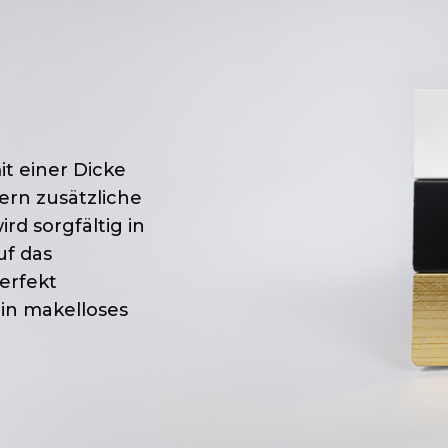
t einer Dicke
ern zusätzliche
d sorgfältig in
uf das
perfekt
in makelloses