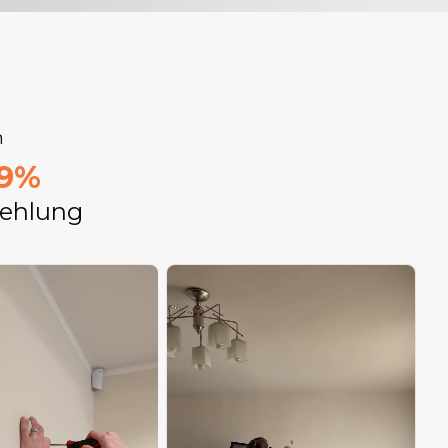
n
9%
ehlung