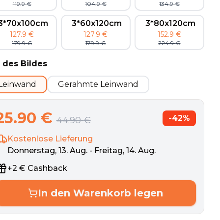
119.9
€
104.9
€
134.9
€
3*70x100cm
3*60x120cm
3*80x120cm
127.9
€
127.9
€
152.9
€
179.9
€
179.9
€
224.9
€
 des Bildes
Leinwand
Gerahmte Leinwand
25.90
€
-
42
%
44.90
€
Kostenlose Lieferung
Donnerstag, 13. Aug. - Freitag, 14. Aug.
+
2
€
Cashback
In den Warenkorb legen