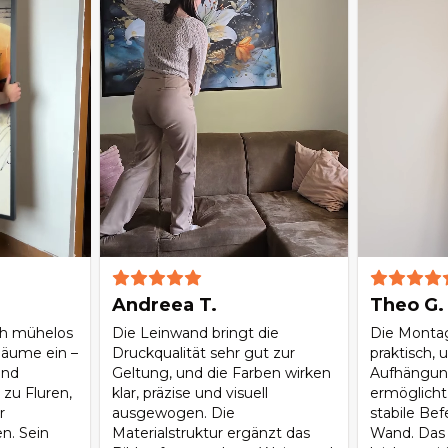
Andreea T.
Theo G.
ch mühelos
Die Leinwand bringt die
Die Montag
Räume ein –
Druckqualität sehr gut zur
praktisch, 
und
Geltung, und die Farben wirken
Aufhängun
zu Fluren,
klar, präzise und visuell
ermöglicht
r
ausgewogen. Die
stabile Be
n. Sein
Materialstruktur ergänzt das
Wand. Das 