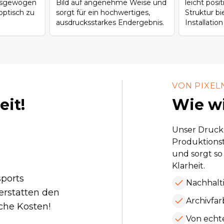
ausgewogen
Bild auf angenehme Weise und
leicht posi
ptisch zu
sorgt für ein hochwertiges,
Struktur bi
ausdrucksstarkes Endergebnis.
Installatio
VON PIXEL
eit!
Wie wi
Unser Druckp
Produktionst
und sorgt so
Klarheit.
sports
Nachhalt
 erstatten den
Archivfar
iche Kosten!
Von echt