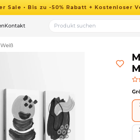
er
Sale
•
Bis zu
-
50
%
Rabatt
+ Kostenloser V
en
Kontakt
-Weiß
M
M
Gr