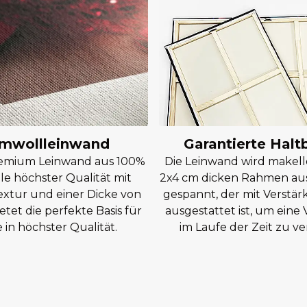
mwollleinwand
Garantierte Halt
remium Leinwand aus 100%
Die Leinwand wird makell
e höchster Qualität mit
2x4 cm dicken Rahmen aus
extur und einer Dicke von
gespannt, der mit Verstär
etet die perfekte Basis für
ausgestattet ist, um ein
in höchster Qualität.
im Laufe der Zeit zu ve