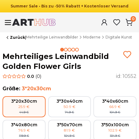
Summer
Sale
•
Bis zu
-
50
%
Rabatt
+ Kostenloser Versand
0
Mehrteilige Leinwandbilder
Moderne
Digitale Kunst
Zurück
|
Summer Sale
Mehrteiliges Leinwandbild
Golden Flower Girls
id:
10552
0.0
(
0
)
Größe
:
3*20x30cm
3*20x30cm
3*30x40cm
3*40x60cm
25.9
€
50.9
€
66.9
€
44.9
€
74.9
€
104.9
€
3*40x80cm
3*50x70cm
3*50x100cm
76.9
€
81.9
€
102.9
€
119.9
€
104.9
€
134.9
€