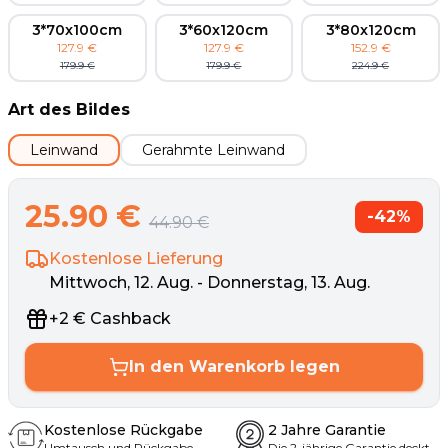
3*70x100cm
3*60x120cm
3*80x120cm
127.9
€
127.9
€
152.9
€
179.9
€
179.9
€
224.9
€
Art des Bildes
Leinwand
Gerahmte Leinwand
25.90
€
-
42
%
44.90
€
Kostenlose Lieferung
Mittwoch, 12. Aug. - Donnerstag, 13. Aug.
+
2
€
Cashback
In den Warenkorb legen
Kostenlose Rückgabe
2 Jahre Garantie
Umtausch und Rückgabe
Die 2-jährige Garantie deckt