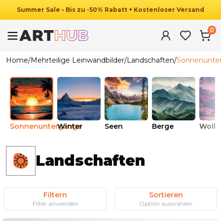
Summer
Sale
•
Bis zu
-
50
%
Rabatt
+ Kostenloser Versand
0
Home
/
Mehrteilige Leinwandbilder
/
Landschaften
/
Sonnenunte
Sonnenuntergänge
Winter
Seen
Berge
Wolk
Landschaften
Filtern
Sortieren
Filter anwenden
Option auswählen
Ab
44.90
€
25.90
€