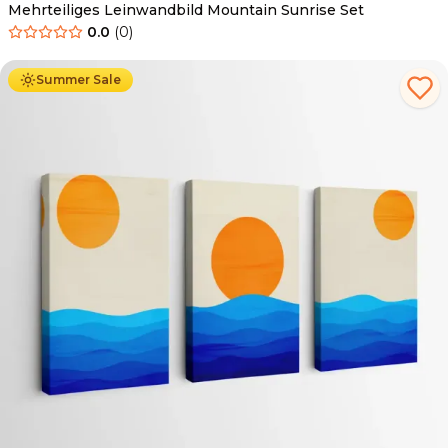
Mehrteiliges Leinwandbild Mountain Sunrise Set
0.0
(
0
)
Ab
44.90
€
25.90
€
Summer Sale