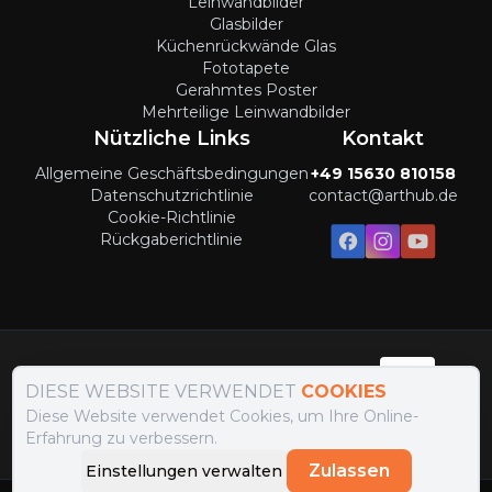
Leinwandbilder
Glasbilder
Küchenrückwände Glas
Fototapete
Gerahmtes Poster
Mehrteilige Leinwandbilder
Nützliche Links
Kontakt
Allgemeine Geschäftsbedingungen
+49 15630 810158
Datenschutzrichtlinie
contact@arthub.de
Cookie-Richtlinie
Rückgaberichtlinie
Zahlungsmethoden
:
DIESE WEBSITE VERWENDET
COOKIES
Diese Website verwendet Cookies, um Ihre Online-
Liefermethoden
:
Erfahrung zu verbessern.
Zulassen
Einstellungen verwalten