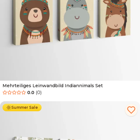
Mehrteiliges Leinwandbild Indiannimals Set
0.0
(
0
)
Ab
44.90
€
25.90
€
Summer Sale