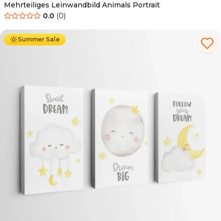
Mehrteiliges Leinwandbild Animals Portrait
0.0
(
0
)
Ab
44.90
€
25.90
€
Summer Sale