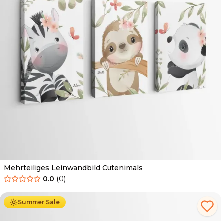
Mehrteiliges Leinwandbild Cutenimals
0.0
(
0
)
Ab
44.90
€
25.90
€
Summer Sale