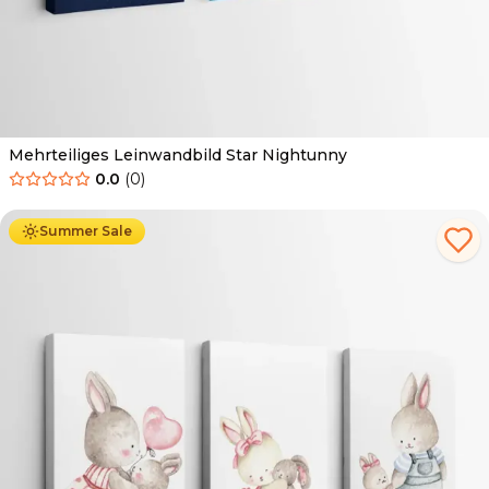
Mehrteiliges Leinwandbild Star Nightunny
0.0
(
0
)
Ab
44.90
€
25.90
€
Summer Sale