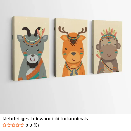
Mehrteiliges Leinwandbild Indiannimals
0.0
(
0
)
Ab
44.90
€
25.90
€