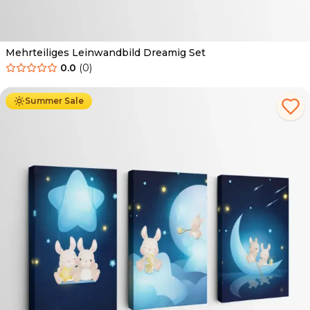
Mehrteiliges Leinwandbild Dreamig Set
0.0
(
0
)
Ab
44.90
€
25.90
€
Summer Sale