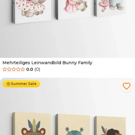
Mehrteiliges Leinwandbild Bunny Family
0.0
(
0
)
Ab
44.90
€
25.90
€
Summer Sale