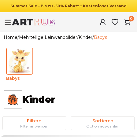
Summer
Sale
•
Bis zu
-
50
%
Rabatt
+ Kostenloser Versand
0
Home
/
Mehrteilige Leinwandbilder
/
Kinder
/
Babys
Babys
Kinder
Filtern
Sortieren
Filter anwenden
Option auswählen
Ab
44.90
€
25.90
€