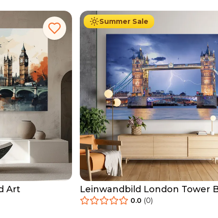
Summer Sale
d Art
Leinwandbild London Tower B
0.0
(
0
)
34.90
€
Ab
39.90
€