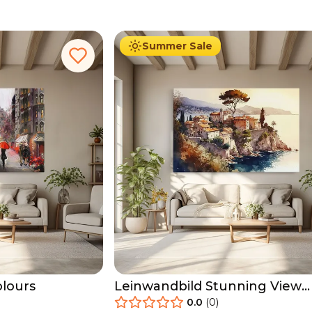
34.90
€
Ab
39.90
€
Summer Sale
olours
Leinwandbild Stunning View
Painting
0.0
(
0
)
34.90
€
Ab
39.90
€