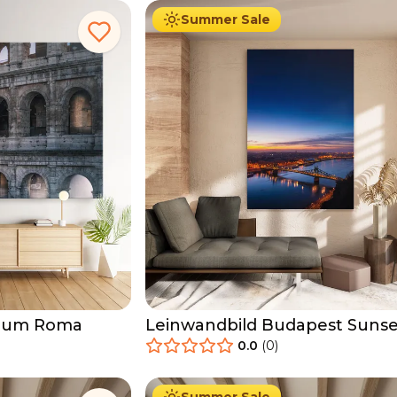
Summer Sale
seum Roma
Leinwandbild Budapest Sunse
0.0
(
0
)
34.90
€
Ab
39.90
€