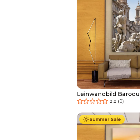
Leinwandbild Baroque
0.0
(
0
)
34.90
€
Ab
39.90
€
Summer Sale