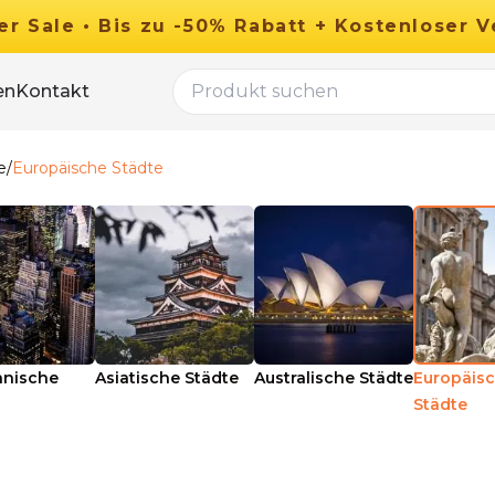
er
Sale
•
Bis zu
-
50
%
Rabatt
+ Kostenloser V
en
Kontakt
e
/
Europäische Städte
anische
Asiatische Städte
Australische Städte
Europäis
Städte