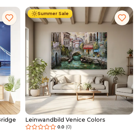
Summer Sale
ridge
Leinwandbild Venice Colors
0.0
(
0
)
34.90
€
Ab
39.90
€