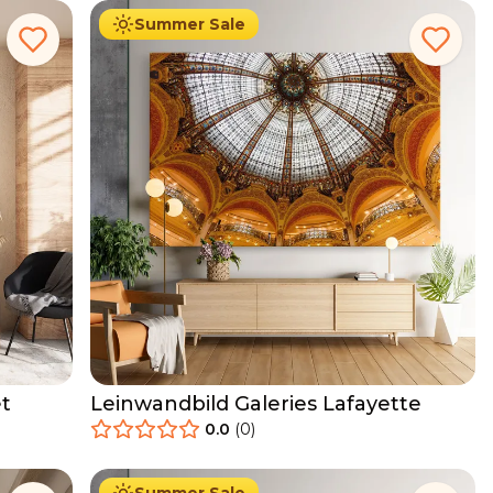
Summer Sale
t
Leinwandbild Galeries Lafayette
0.0
(
0
)
34.90
€
Ab
39.90
€