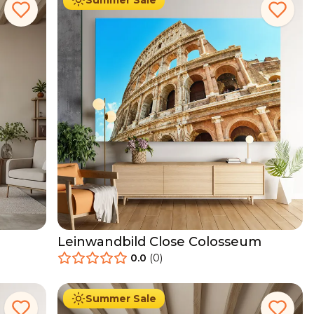
Summer Sale
Leinwandbild Close Colosseum
0.0
(
0
)
34.90
€
Ab
39.90
€
Summer Sale