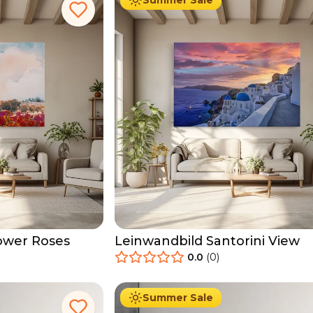
Summer Sale
Tower Roses
Leinwandbild Santorini View
0.0
(
0
)
34.90
€
Ab
39.90
€
Summer Sale