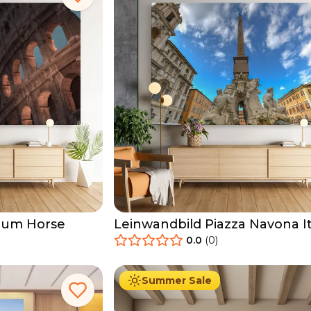
eum Horse
Leinwandbild Piazza Navona It
0.0
(
0
)
34.90
€
Ab
39.90
€
Summer Sale