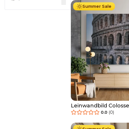
Summer Sale
Leinwandbild Colos
0.0
(
0
)
34.90
€
Ab
39.90
€