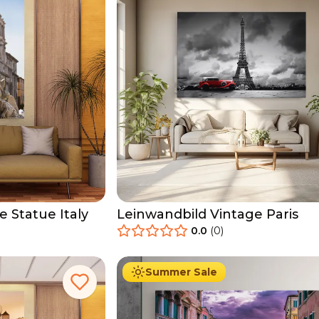
 Statue Italy
Leinwandbild Vintage Paris
0.0
(
0
)
34.90
€
Ab
39.90
€
Summer Sale