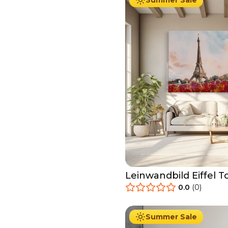
Summer Sale
Leinwandbild Eiffel 
0.0
(
0
)
34.90
€
Ab
39.90
€
Summer Sale