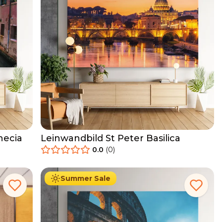
necia
Leinwandbild St Peter Basilica
0.0
(
0
)
34.90
€
Ab
39.90
€
Summer Sale