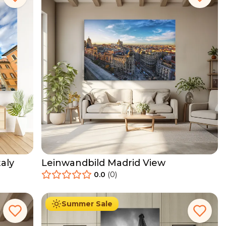
aly
Leinwandbild Madrid View
0.0
(
0
)
34.90
€
Ab
39.90
€
Summer Sale