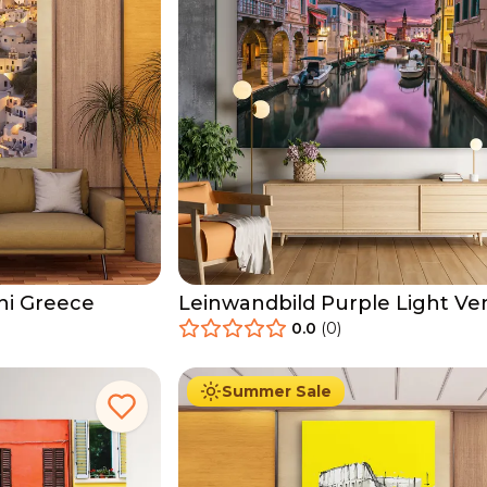
ni Greece
Leinwandbild Purple Light Ve
0.0
(
0
)
34.90
€
Ab
39.90
€
Summer Sale