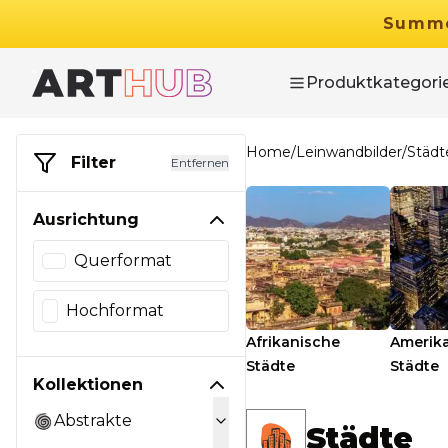
Summ
Produktkategori
Home
/
Leinwandbilder
/
Städt
Filter
Entfernen
Ausrichtung
Querformat
Hochformat
Afrikanische
Amerik
Städte
Städte
Kollektionen
Abstrakte
Städte