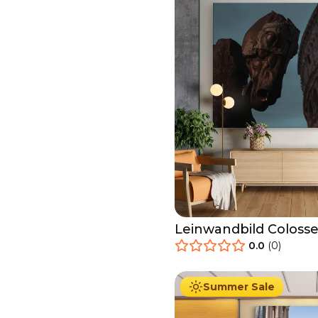
Leinwandbild Coloss
0.0
(
0
)
34.90
€
Ab
39.90
€
Summer Sale