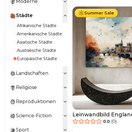
Moderne
Summer Sale
Städte
Afrikanische Städte
Amerikanische Städte
Asiatische Städte
Australische Städte
Europäische Städte
Landschaften
Religiöse
Reproduktionen
Leinwandbild Englan
Science-Fiction
0.0
(
0
)
34.90
€
Ab
39.90
€
Sport