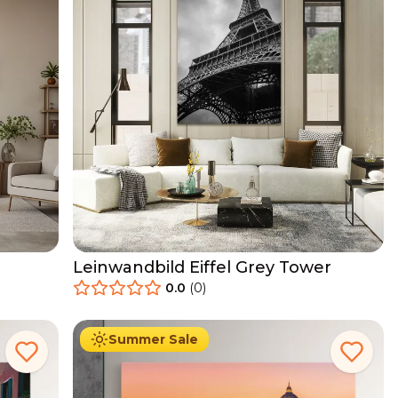
Leinwandbild Eiffel Grey Tower
0.0
(
0
)
34.90
€
Ab
39.90
€
Summer Sale