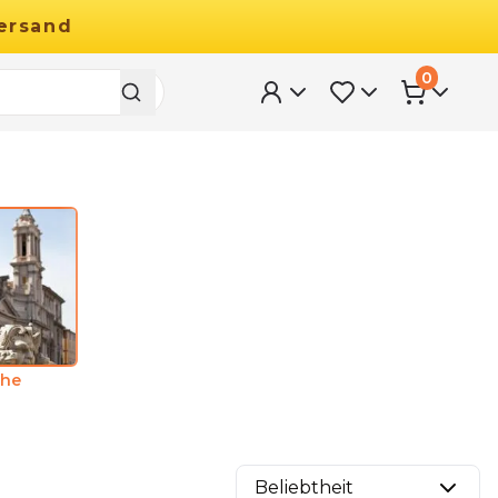
ersand
0
che
Beliebtheit