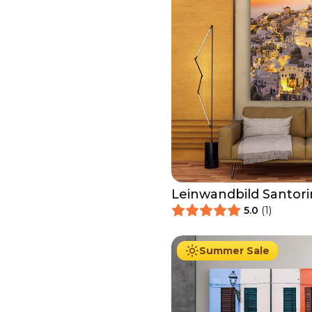
Leinwandbild Santori
5.0
(
1
)
34.90
€
Ab
39.90
€
Summer Sale