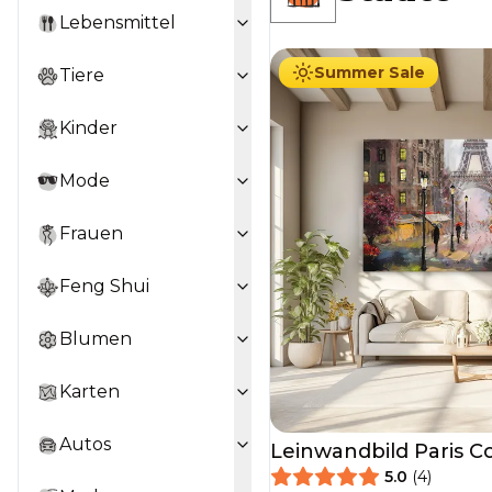
34.90
€
Ab
39.90
€
Lebensmittel
Summer Sale
Tiere
Kinder
Mode
Frauen
Feng Shui
Blumen
Karten
Autos
Leinwandbild Paris C
5.0
(
4
)
34.90
€
Ab
39.90
€