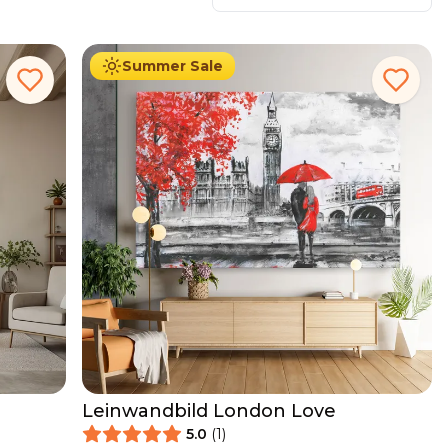
34.90
€
Ab
39.90
€
Summer Sale
Leinwandbild London Love
5.0
(
1
)
34.90
€
Ab
39.90
€