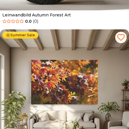
Leinwandbild Autumn Forest Art
0.0
(
0
)
Ab
39.90
€
34.90
€
Summer Sale