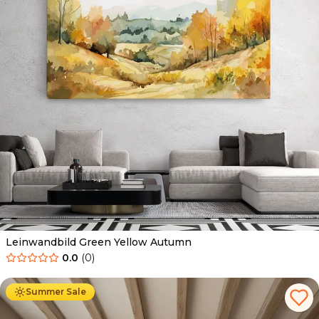
Leinwandbild Green Yellow Autumn
0.0
(
0
)
Ab
39.90
€
34.90
€
Summer Sale