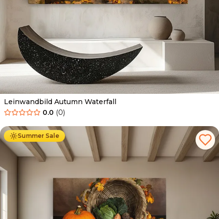
Leinwandbild Autumn Waterfall
0.0
(
0
)
Ab
39.90
€
34.90
€
Summer Sale