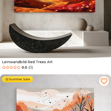
Leinwandbild Red Trees Art
0.0
(
0
)
Ab
39.90
€
34.90
€
Summer Sale