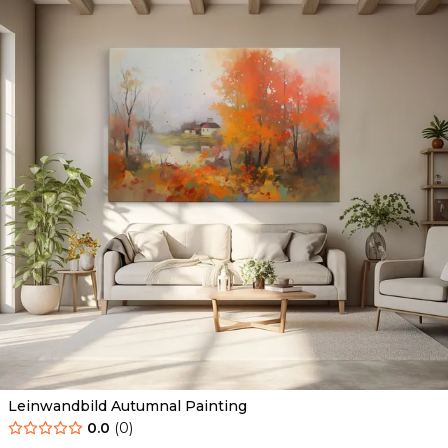
Leinwandbild Autumnal Painting
0.0
(
0
)
Ab
39.90
€
34.90
€