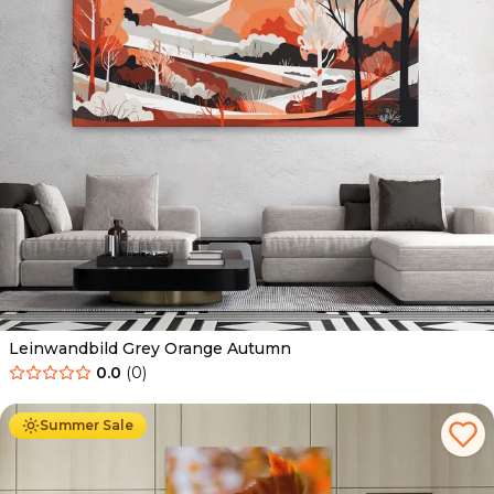
Leinwandbild Grey Orange Autumn
0.0
(
0
)
Ab
39.90
€
34.90
€
Summer Sale