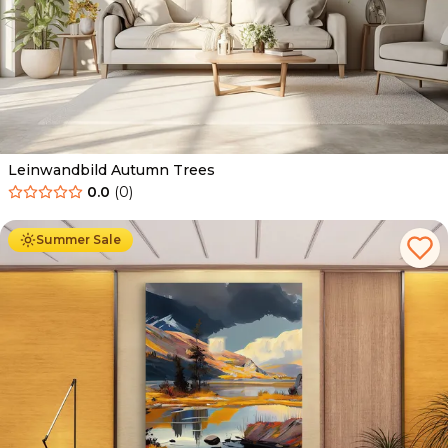
Leinwandbild Autumn Trees
0.0
(
0
)
Ab
39.90
€
34.90
€
Summer Sale