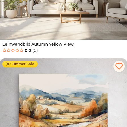
Leinwandbild Autumn Yellow View
0.0
(
0
)
Ab
39.90
€
34.90
€
Summer Sale