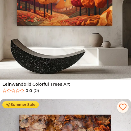
Leinwandbild Colorful Trees Art
0.0
(
0
)
Ab
39.90
€
34.90
€
Summer Sale