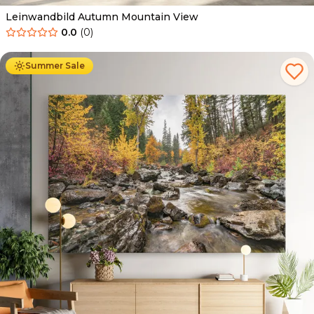
Leinwandbild Autumn Mountain View
0.0
(
0
)
Ab
39.90
€
34.90
€
Summer Sale