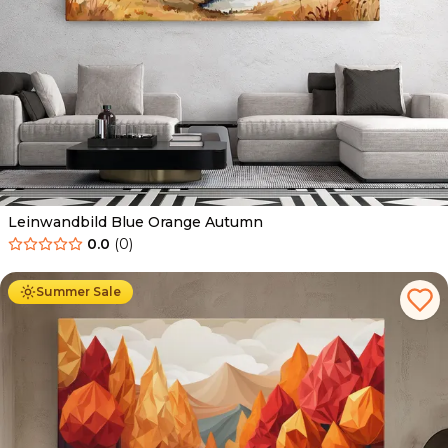
Leinwandbild Blue Orange Autumn
0.0
(
0
)
Ab
39.90
€
34.90
€
Summer Sale