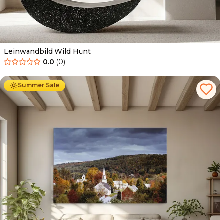
Leinwandbild Wild Hunt
0.0
(
0
)
Ab
39.90
€
34.90
€
Summer Sale