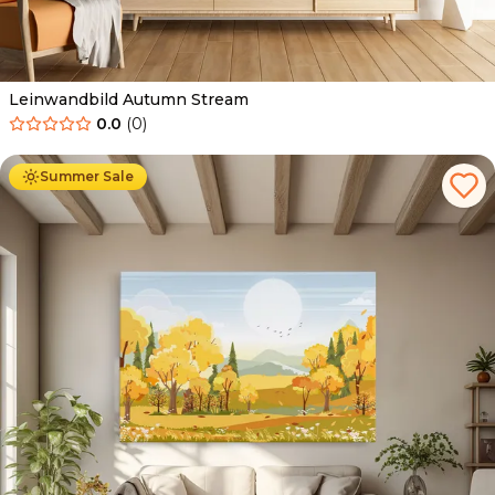
Leinwandbild Autumn Stream
0.0
(
0
)
Ab
39.90
€
34.90
€
Summer Sale