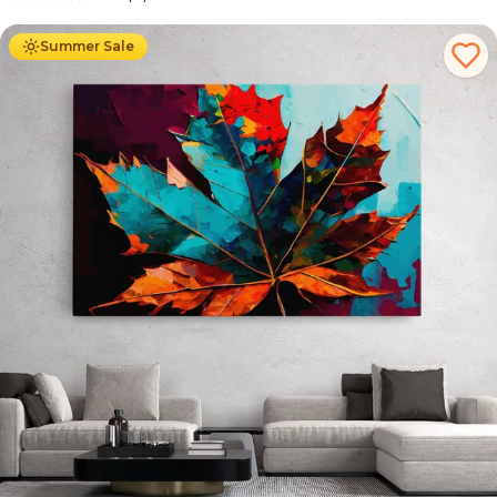
Ab
39.90
€
34.90
€
Summer Sale