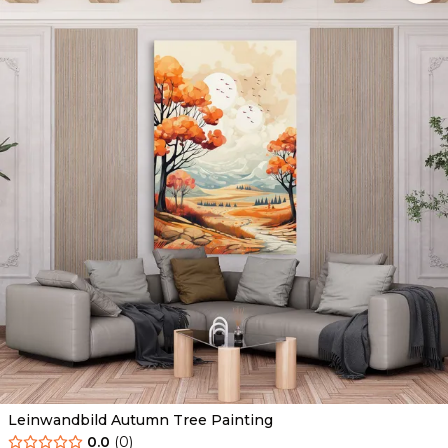
Leinwandbild Autumn Tree Painting
0.0
(
0
)