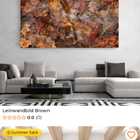
Leinwandbild Brown
0.0
(
0
)
Ab
39.90
€
34.90
€
Summer Sale