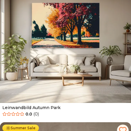
Leinwandbild Autumn Park
0.0
(
0
)
Ab
39.90
€
34.90
€
Summer Sale