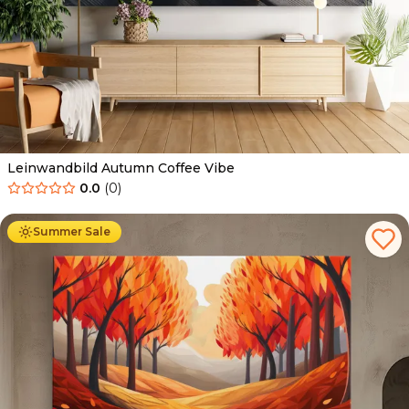
Leinwandbild Autumn Coffee Vibe
0.0
(
0
)
Ab
39.90
€
34.90
€
Summer Sale