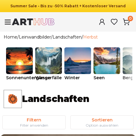
Summer
Sale
•
Bis zu
-
50
%
Rabatt
+ Kostenloser Versand
0
Home
/
Leinwandbilder
/
Landschaften
/
Herbst
Sonnenuntergänge
Wasserfälle
Winter
Seen
Berge
Landschaften
Filtern
Sortieren
Filter anwenden
Option auswählen
Ab
39.90
€
34.90
€