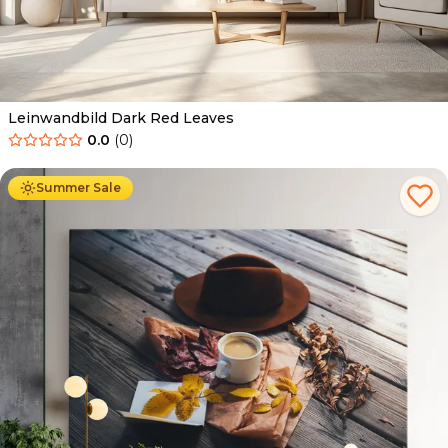
Leinwandbild Dark Red Leaves
0.0
(
0
)
Ab
39.90
€
34.90
€
Summer Sale