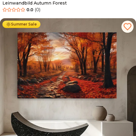
Leinwandbild Autumn Forest
0.0
(
0
)
Ab
39.90
€
34.90
€
Summer Sale