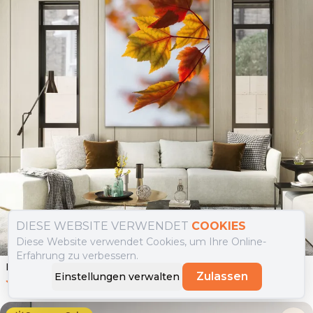
DIESE WEBSITE VERWENDET
COOKIES
Diese Website verwendet Cookies, um Ihre Online-
Erfahrung zu verbessern.
Leinwandbild Red Yellow Autumn
Zulassen
Einstellungen verwalten
0.0
(
0
)
Ab
39.90
€
34.90
€