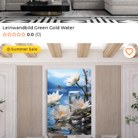
Leinwandbild Green Gold Water
0.0
(
0
)
Ab
39.90
€
34.90
€
Summer Sale