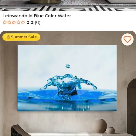
Leinwandbild Blue Color Water
0.0
(
0
)
Ab
39.90
€
34.90
€
Summer Sale