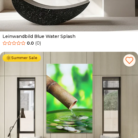
Leinwandbild Blue Water Splash
0.0
(
0
)
Ab
39.90
€
34.90
€
Summer Sale