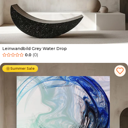
Leinwandbild Grey Water Drop
0.0
(
0
)
Ab
39.90
€
34.90
€
Summer Sale