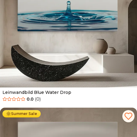
Leinwandbild Blue Water Drop
0.0
(
0
)
Ab
39.90
€
34.90
€
Summer Sale