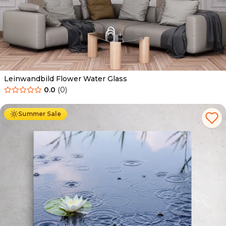
Leinwandbild Flower Water Glass
0.0
(
0
)
Ab
39.90
€
34.90
€
Summer Sale