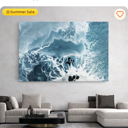
Ab
39.90
€
34.90
€
Summer Sale