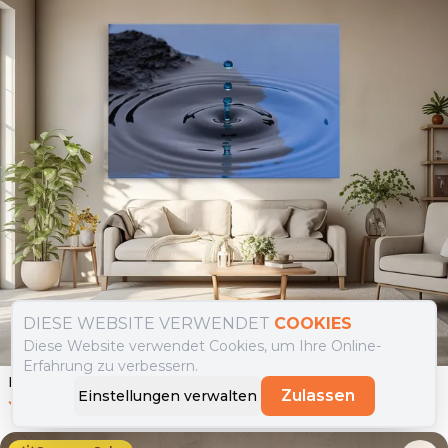
DIESE WEBSITE VERWENDET
COOKIES
Diese Website verwendet Cookies, um Ihre Online-
Erfahrung zu verbessern.
Leinwandbild Frozen Drops
Zulassen
Einstellungen verwalten
0.0
(
0
)
Ab
39.90
€
34.90
€