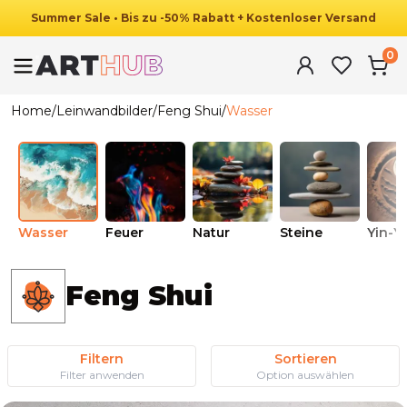
Summer
Sale
•
Bis zu
-
50
%
Rabatt
+ Kostenloser Versand
0
Home
/
Leinwandbilder
/
Feng Shui
/
Wasser
Wasser
Feuer
Natur
Steine
Yin-Y
Feng Shui
Filtern
Sortieren
Filter anwenden
Option auswählen
Ab
39.90
€
34.90
€