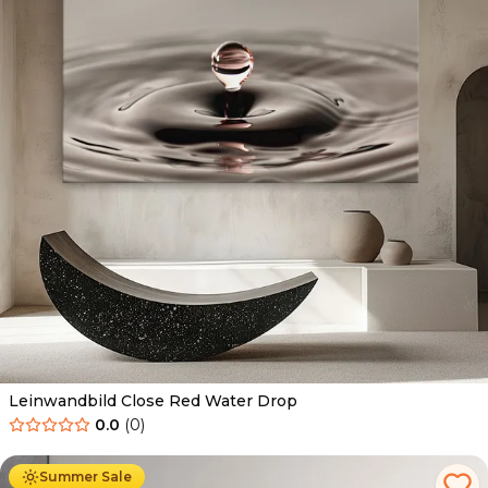
Leinwandbild Close Red Water Drop
0.0
(
0
)
Ab
39.90
€
34.90
€
Summer Sale