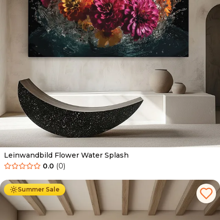
Leinwandbild Flower Water Splash
0.0
(
0
)
Ab
39.90
€
34.90
€
Summer Sale