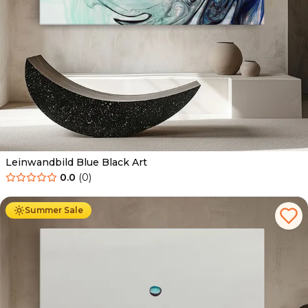
Leinwandbild Blue Black Art
0.0
(
0
)
Ab
39.90
€
34.90
€
Summer Sale