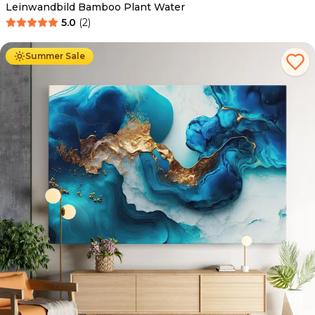
Leinwandbild Bamboo Plant Water
5.0
(
2
)
Ab
39.90
€
34.90
€
Summer Sale