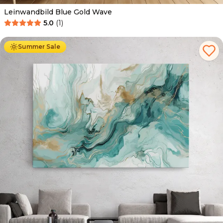
Leinwandbild Blue Gold Wave
5.0
(
1
)
Ab
39.90
€
34.90
€
Summer Sale