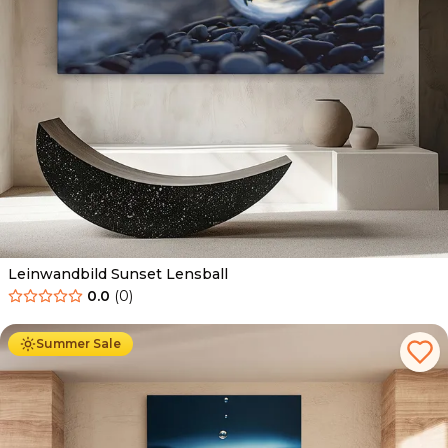
Leinwandbild Sunset Lensball
0.0
(
0
)
Ab
39.90
€
34.90
€
Summer Sale