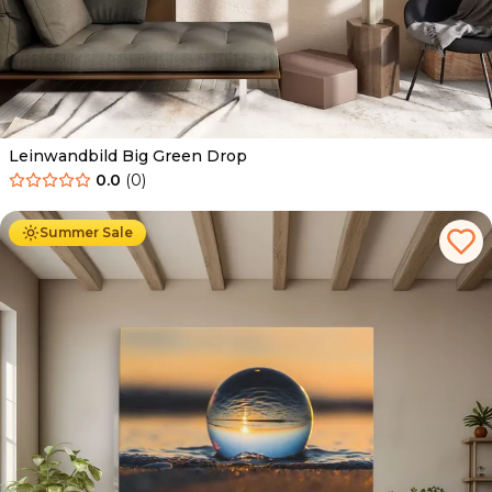
Leinwandbild Big Green Drop
0.0
(
0
)
Ab
39.90
€
34.90
€
Summer Sale