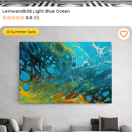
Leinwandbild Light Blue Ocean
0.0
(
0
)
Ab
39.90
€
34.90
€
Summer Sale