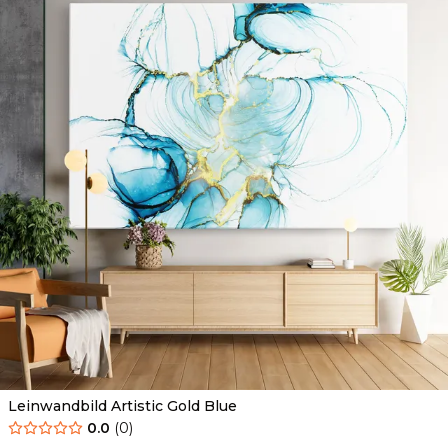
Leinwandbild Artistic Gold Blue
0.0
(
0
)
Ab
39.90
€
34.90
€