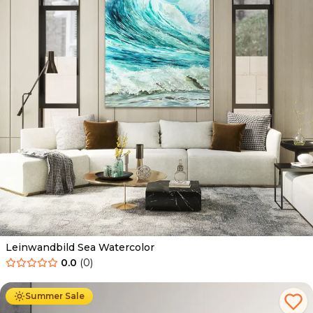
Leinwandbild Sea Watercolor
0.0
(
0
)
Ab
39.90
€
34.90
€
Summer Sale