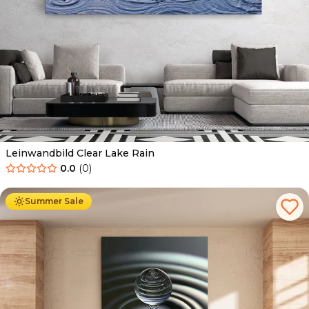
Leinwandbild Clear Lake Rain
0.0
(
0
)
Ab
39.90
€
34.90
€
Summer Sale