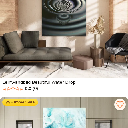
Leinwandbild Beautiful Water Drop
0.0
(
0
)
Ab
39.90
€
34.90
€
Summer Sale