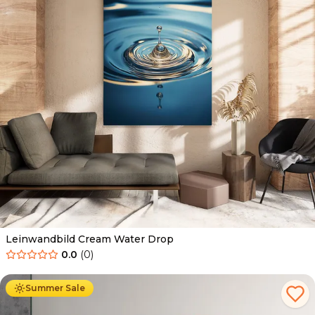
Leinwandbild Cream Water Drop
0.0
(
0
)
Ab
39.90
€
34.90
€
Summer Sale