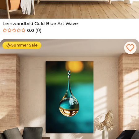
Leinwandbild Gold Blue Art Wave
0.0
(
0
)
Ab
39.90
€
34.90
€
Summer Sale