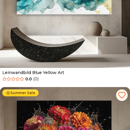
Leinwandbild Blue Yellow Art
0.0
(
0
)
Ab
39.90
€
34.90
€
Summer Sale