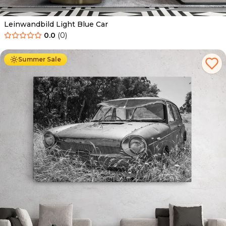
Leinwandbild Light Blue Car
0.0
(
0
)
Ab
39.90
€
34.90
€
Summer Sale