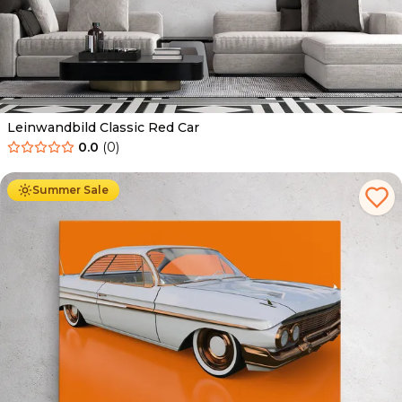
Leinwandbild Classic Red Car
0.0
(
0
)
Ab
39.90
€
34.90
€
Summer Sale