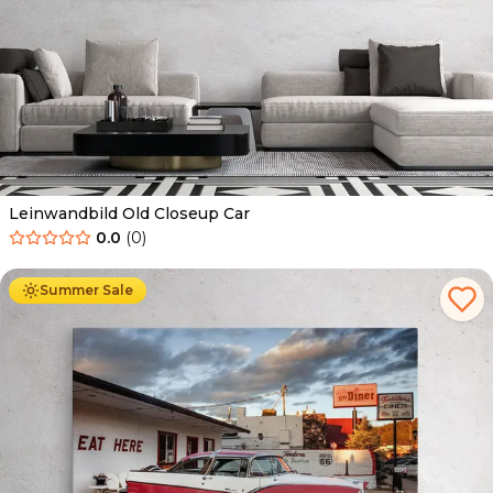
Leinwandbild Old Closeup Car
0.0
(
0
)
Ab
39.90
€
34.90
€
Summer Sale