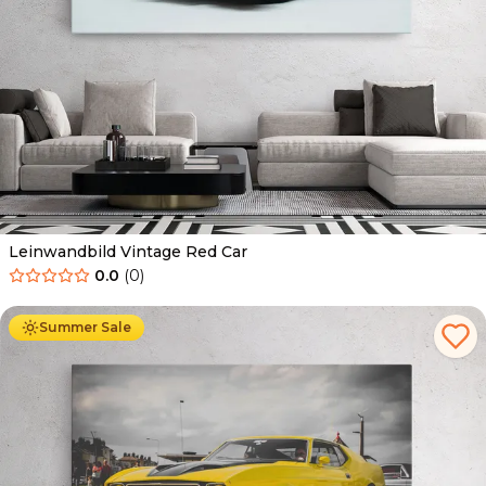
Leinwandbild Vintage Red Car
0.0
(
0
)
Ab
39.90
€
34.90
€
Summer Sale