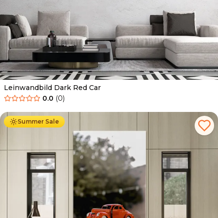
Leinwandbild Dark Red Car
0.0
(
0
)
Ab
39.90
€
34.90
€
Summer Sale