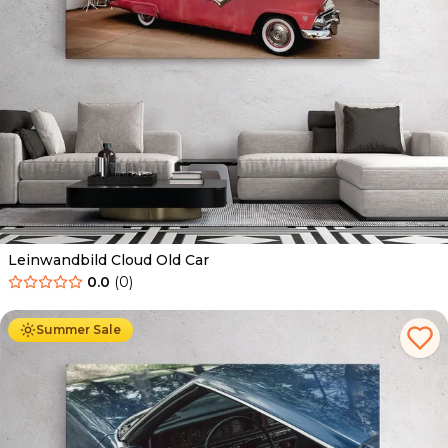
Leinwandbild Cloud Old Car
0.0
(
0
)
Ab
39.90
€
34.90
€
Summer Sale