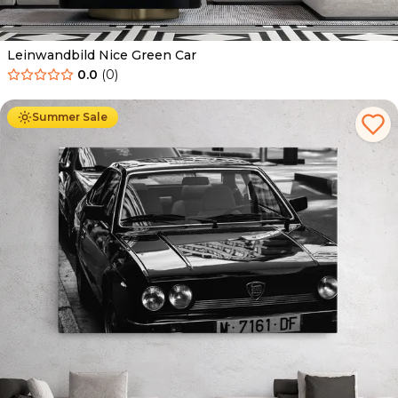
Leinwandbild Nice Green Car
0.0
(
0
)
Ab
39.90
€
34.90
€
Summer Sale