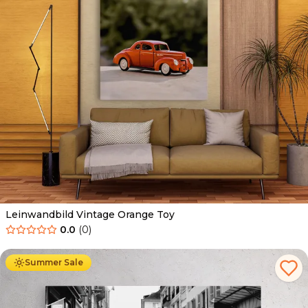
Leinwandbild Vintage Orange Toy
0.0
(
0
)
Ab
39.90
€
34.90
€
Summer Sale