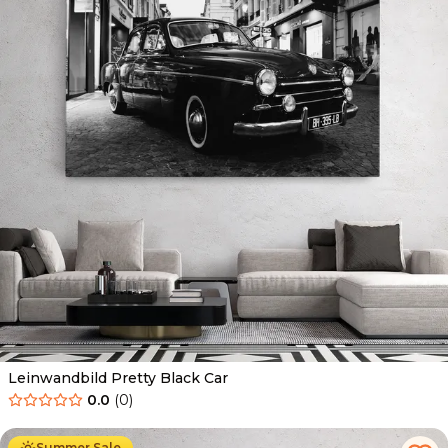
Leinwandbild Pretty Black Car
0.0
(
0
)
Ab
39.90
€
34.90
€
Summer Sale