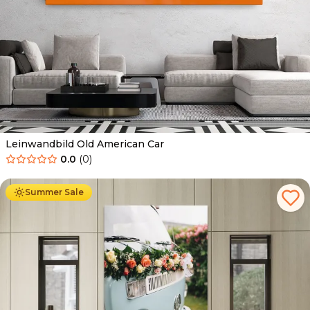
Leinwandbild Old American Car
0.0
(
0
)
Ab
39.90
€
34.90
€
Summer Sale