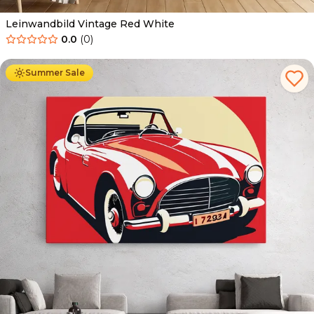
Leinwandbild Vintage Red White
0.0
(
0
)
Ab
39.90
€
34.90
€
Summer Sale