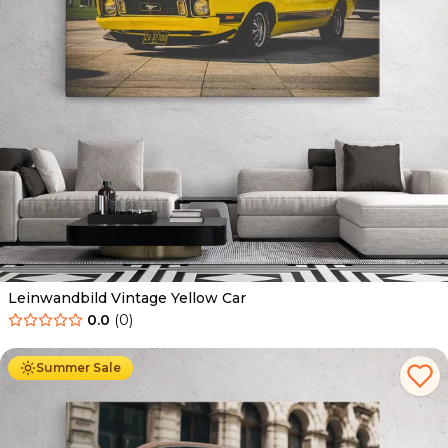
Leinwandbild Vintage Yellow Car
0.0
(
0
)
Ab
39.90
€
34.90
€
Summer Sale