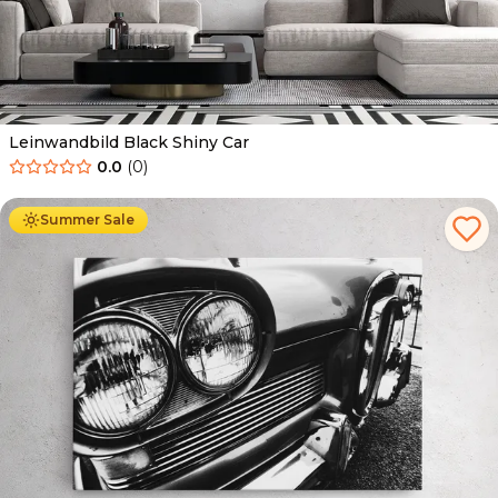
Leinwandbild Black Shiny Car
0.0
(
0
)
Ab
39.90
€
34.90
€
Summer Sale