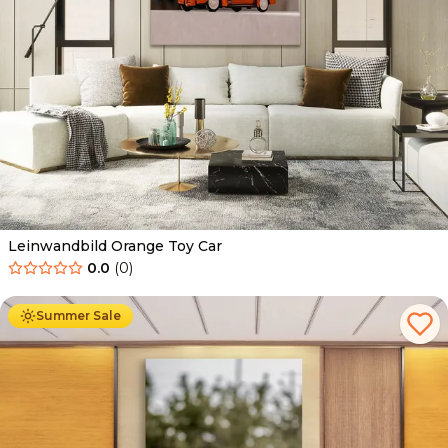
Leinwandbild Orange Toy Car
0.0
(
0
)
Ab
39.90
€
34.90
€
Summer Sale