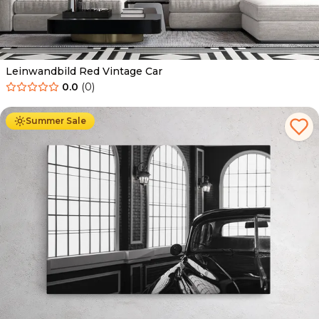
Leinwandbild Red Vintage Car
0.0
(
0
)
Ab
39.90
€
34.90
€
Summer Sale