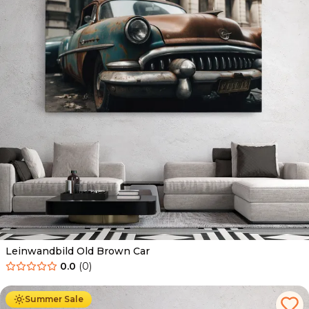
Leinwandbild Old Brown Car
0.0
(
0
)
Ab
39.90
€
34.90
€
Summer Sale