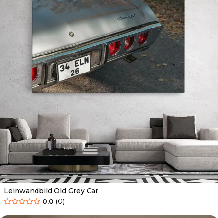
Leinwandbild Old Grey Car
0.0
(
0
)
Ab
39.90
€
34.90
€