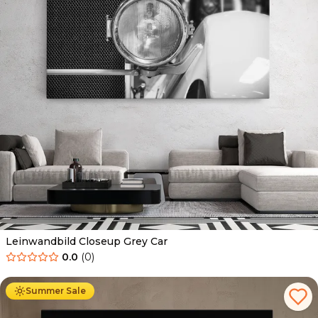
Leinwandbild Closeup Grey Car
0.0
(
0
)
Ab
39.90
€
34.90
€
Summer Sale