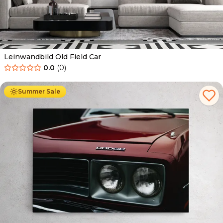
Leinwandbild Old Field Car
0.0
(
0
)
Ab
39.90
€
34.90
€
Summer Sale