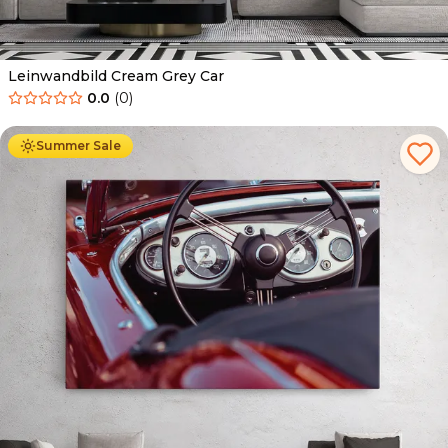
Leinwandbild Cream Grey Car
0.0
(
0
)
Ab
39.90
€
34.90
€
Summer Sale