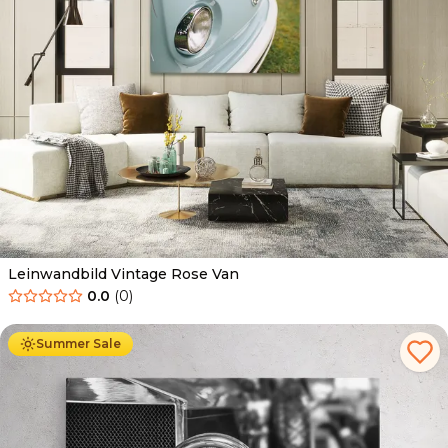
Leinwandbild Vintage Rose Van
0.0
(
0
)
Ab
39.90
€
34.90
€
Summer Sale