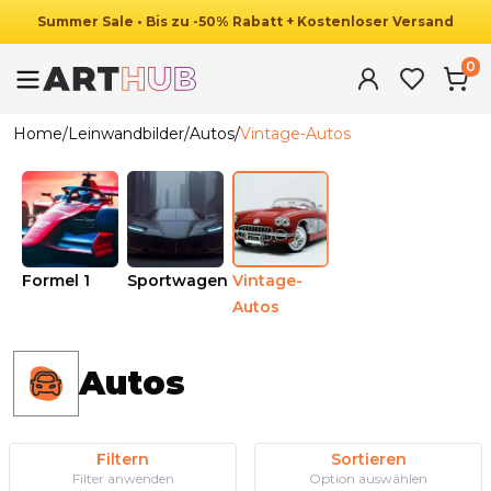
Summer
Sale
•
Bis zu
-
50
%
Rabatt
+ Kostenloser Versand
0
Home
/
Leinwandbilder
/
Autos
/
Vintage-Autos
Formel 1
Sportwagen
Vintage-
Autos
Autos
Filtern
Sortieren
Filter anwenden
Option auswählen
Ab
39.90
€
34.90
€