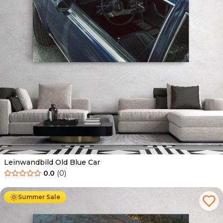
Leinwandbild Old Blue Car
0.0
(
0
)
Ab
39.90
€
34.90
€
Summer Sale