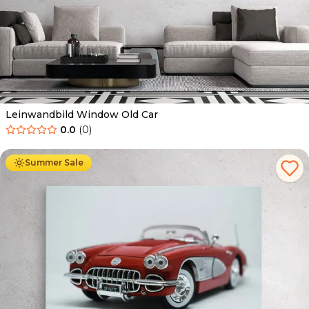
Leinwandbild Window Old Car
0.0
(
0
)
Ab
39.90
€
34.90
€
Summer Sale