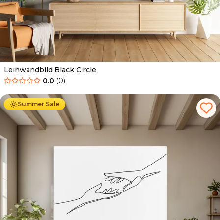
Leinwandbild Black Circle
0.0
(
0
)
Ab
39.90
€
34.90
€
Summer Sale