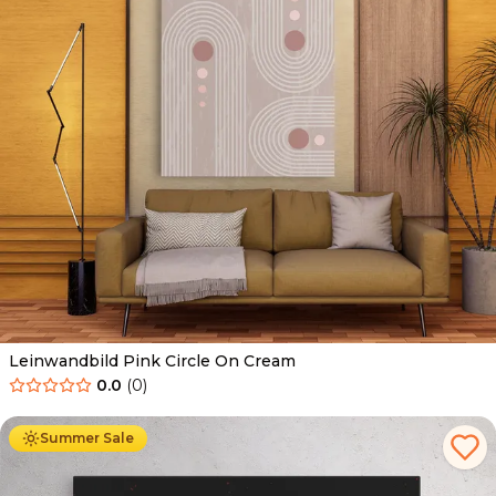
Leinwandbild Pink Circle On Cream
0.0
(
0
)
Ab
39.90
€
34.90
€
Summer Sale