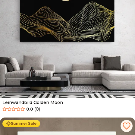
Leinwandbild Golden Moon
0.0
(
0
)
Ab
39.90
€
34.90
€
Summer Sale