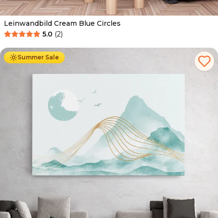
Leinwandbild Cream Blue Circles
5.0
(
2
)
Ab
39.90
€
34.90
€
Summer Sale