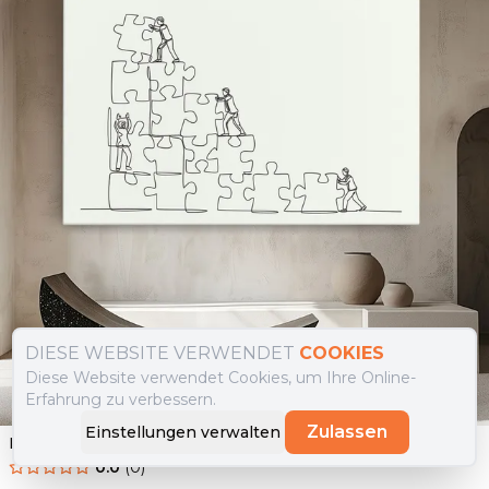
DIESE WEBSITE VERWENDET
COOKIES
Diese Website verwendet Cookies, um Ihre Online-
Erfahrung zu verbessern.
Zulassen
Einstellungen verwalten
Leinwandbild Businessman Up
0.0
(
0
)
Ab
39.90
€
34.90
€