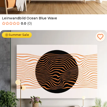
Leinwandbild Ocean Blue Wave
0.0
(
0
)
Ab
39.90
€
34.90
€
Summer Sale