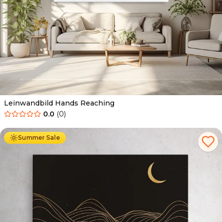
Leinwandbild Hands Reaching
0.0
(
0
)
Ab
39.90
€
34.90
€
Summer Sale