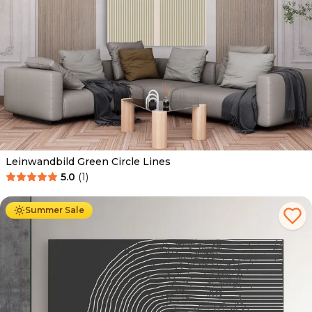
Leinwandbild Green Circle Lines
5.0
(
1
)
Ab
39.90
€
34.90
€
Summer Sale