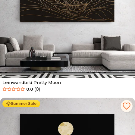
Leinwandbild Pretty Moon
0.0
(
0
)
Ab
39.90
€
34.90
€
Summer Sale