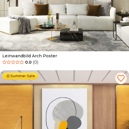
Leinwandbild Arch Poster
0.0
(
0
)
Ab
39.90
€
34.90
€
Summer Sale