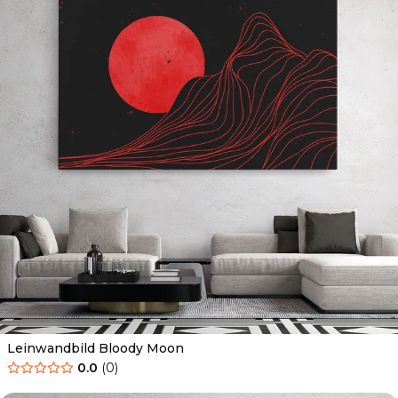
Leinwandbild Bloody Moon
0.0
(
0
)
Ab
39.90
€
34.90
€