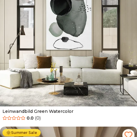
Leinwandbild Green Watercolor
0.0
(
0
)
Ab
39.90
€
34.90
€
Summer Sale