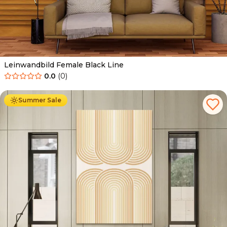
Leinwandbild Female Black Line
0.0
(
0
)
Ab
39.90
€
34.90
€
Summer Sale