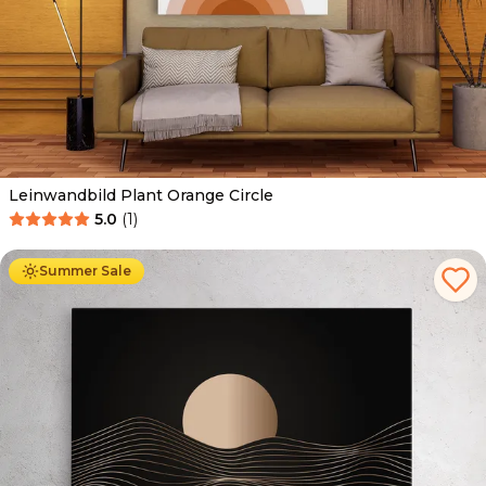
Leinwandbild Plant Orange Circle
5.0
(
1
)
Ab
39.90
€
34.90
€
Summer Sale