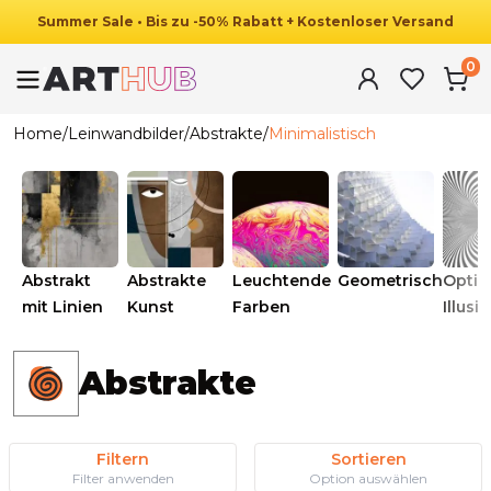
Summer
Sale
•
Bis zu
-
50
%
Rabatt
+ Kostenloser Versand
0
Home
/
Leinwandbilder
/
Abstrakte
/
Minimalistisch
Abstrakt
Abstrakte
Leuchtende
Geometrisch
Optis
mit Linien
Kunst
Farben
Illusi
Abstrakte
Filtern
Sortieren
Filter anwenden
Option auswählen
Ab
39.90
€
34.90
€