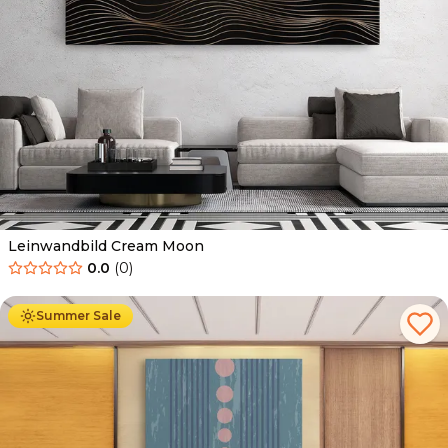
Leinwandbild Cream Moon
0.0
(
0
)
Ab
39.90
€
34.90
€
Summer Sale