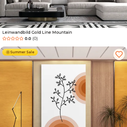
Leinwandbild Gold Line Mountain
0.0
(
0
)
Ab
39.90
€
34.90
€
Summer Sale