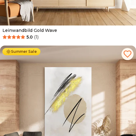
Leinwandbild Gold Wave
5.0
(
1
)
Ab
39.90
€
34.90
€
Summer Sale