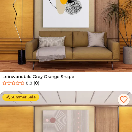
Leinwandbild Grey Orange Shape
0.0
(
0
)
Ab
39.90
€
34.90
€
Summer Sale