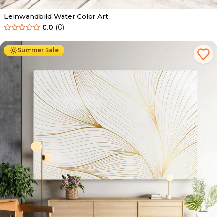
Leinwandbild Water Color Art
0.0
(
0
)
Ab
39.90
€
34.90
€
Summer Sale