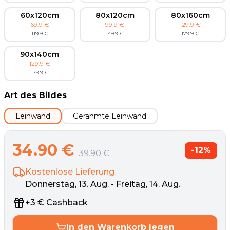
60x120cm
80x120cm
80x160cm
69.9
€
99.9
€
129.9
€
119.9
€
149.9
€
179.9
€
90x140cm
129.9
€
179.9
€
Art des Bildes
Leinwand
Gerahmte Leinwand
34.90
€
-
12
%
39.90
€
Kostenlose Lieferung
Donnerstag, 13. Aug. - Freitag, 14. Aug.
+
3
€
Cashback
In den Warenkorb legen