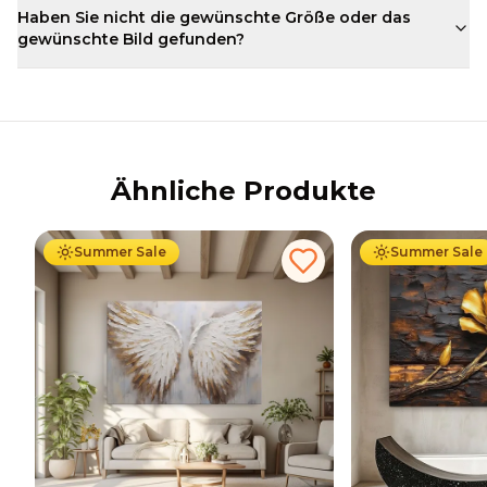
Haben Sie nicht die gewünschte Größe oder das
gewünschte Bild gefunden?
Ähnliche Produkte
Ab
39.90
€
34.90
€
Ab
39.90
€
34
Summer Sale
Summer Sale