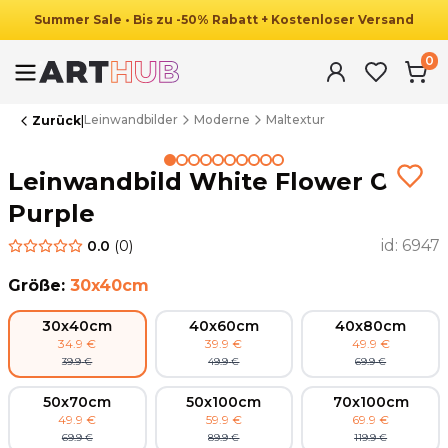
Summer
Sale
•
Bis zu
-
50
%
Rabatt
+ Kostenloser Versand
0
Leinwandbilder
Moderne
Maltextur
Zurück
|
Summer Sale
Leinwandbild White Flower On
Purple
id:
6947
0.0
(
0
)
Größe
:
30x40cm
30x40cm
40x60cm
40x80cm
34.9
€
39.9
€
49.9
€
39.9
€
49.9
€
69.9
€
50x70cm
50x100cm
70x100cm
49.9
€
59.9
€
69.9
€
69.9
€
89.9
€
119.9
€