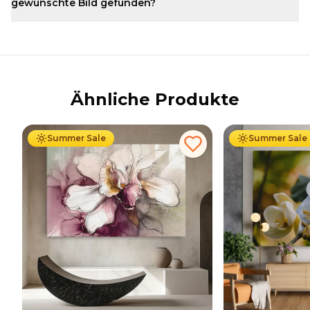
gewünschte Bild gefunden?
Ähnliche Produkte
Ab
39.90
€
34.90
€
Ab
39.90
€
34
Summer Sale
Summer Sale