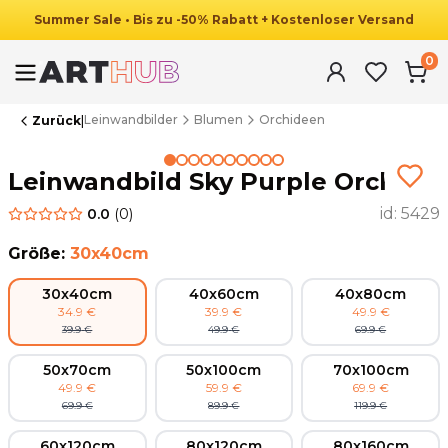
Summer
Sale
•
Bis zu
-
50
%
Rabatt
+ Kostenloser Versand
0
Leinwandbilder
Blumen
Orchideen
Zurück
|
Summer Sale
Leinwandbild Sky Purple Orchid
id:
5429
0.0
(
0
)
Größe
:
30x40cm
30x40cm
40x60cm
40x80cm
34.9
€
39.9
€
49.9
€
39.9
€
49.9
€
69.9
€
50x70cm
50x100cm
70x100cm
49.9
€
59.9
€
69.9
€
69.9
€
89.9
€
119.9
€
60x120cm
80x120cm
80x160cm