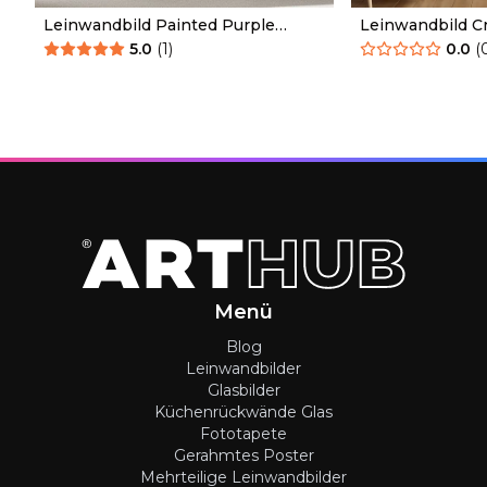
Leinwandbild Painted Purple
Leinwandbild C
Orchid
Nature
5.0
(
1
)
0.0
(
Menü
Blog
Leinwandbilder
Glasbilder
Küchenrückwände Glas
Fototapete
Gerahmtes Poster
Mehrteilige Leinwandbilder