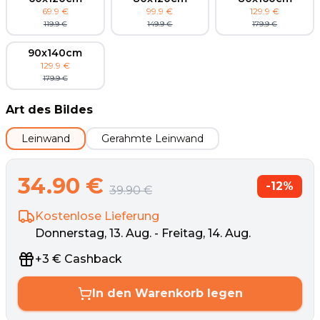
69.9
€
99.9
€
129.9
€
119.9
€
149.9
€
179.9
€
90x140cm
129.9
€
179.9
€
Art des Bildes
Leinwand
Gerahmte Leinwand
34.90
€
-
12
%
39.90
€
Kostenlose Lieferung
Donnerstag, 13. Aug. - Freitag, 14. Aug.
+
3
€
Cashback
In den Warenkorb legen