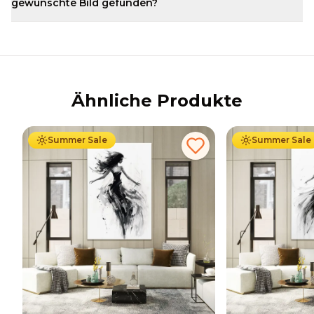
gewünschte Bild gefunden?
Ähnliche Produkte
Ab
39.90
€
34.90
€
Ab
39.90
€
34
Summer Sale
Summer Sale