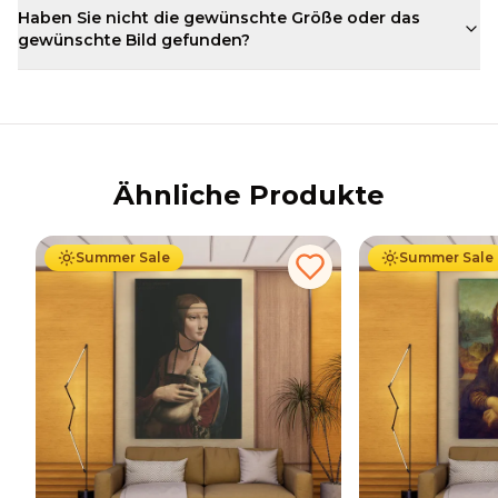
Haben Sie nicht die gewünschte Größe oder das
gewünschte Bild gefunden?
Ähnliche Produkte
Ab
39.90
€
34.90
€
Ab
39.90
€
34
Summer Sale
Summer Sale