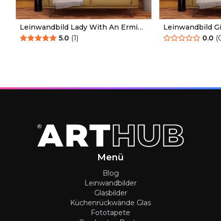
Leinwandbild Lady With An Ermine
Leinwandbild G
Leonardo Da Vinci
Leonardo Da Vi
5.0
(
1
)
0.0
(
Menü
Blog
Leinwandbilder
Glasbilder
Küchenrückwände Glas
Fototapete