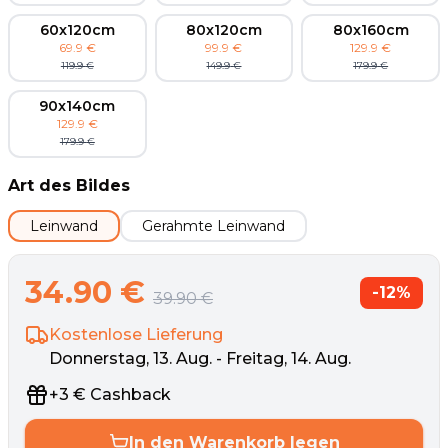
60x120cm
80x120cm
80x160cm
69.9
€
99.9
€
129.9
€
119.9
€
149.9
€
179.9
€
90x140cm
129.9
€
179.9
€
Art des Bildes
Leinwand
Gerahmte Leinwand
34.90
€
-
12
%
39.90
€
Kostenlose Lieferung
Donnerstag, 13. Aug. - Freitag, 14. Aug.
+
3
€
Cashback
In den Warenkorb legen