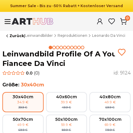
Summer
Sale
•
Bis zu
-
50
%
Rabatt
+ Kostenloser Versand
0
Leinwandbilder
Reproduktionen
Leonardo Da Vinci
Zurück
|
Summer Sale
Leinwandbild Profile Of A Young
Fiancee Da Vinci
id:
9124
0.0
(
0
)
Größe
:
30x40cm
30x40cm
40x60cm
40x80cm
34.9
€
39.9
€
49.9
€
39.9
€
49.9
€
69.9
€
50x70cm
50x100cm
70x100cm
49.9
€
59.9
€
69.9
€
69.9
€
89.9
€
119.9
€