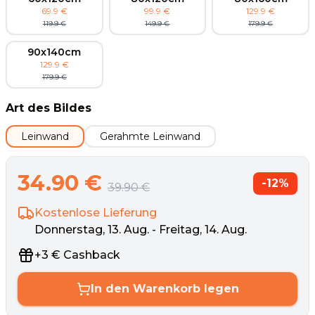
69.9
€
99.9
€
129.9
€
119.9
€
149.9
€
179.9
€
90x140cm
129.9
€
179.9
€
Art des Bildes
Leinwand
Gerahmte Leinwand
34.90
€
-
12
%
39.90
€
Kostenlose Lieferung
Donnerstag, 13. Aug. - Freitag, 14. Aug.
+
3
€
Cashback
In den Warenkorb legen