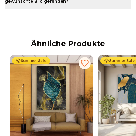
gewünschte Bild gefunden?
Ähnliche Produkte
Ab
39.90
€
34.90
€
Ab
39.90
€
34
Summer Sale
Summer Sale