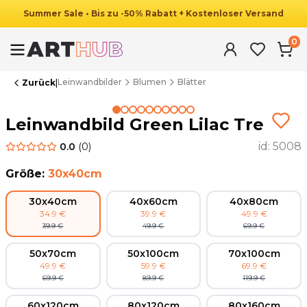
Summer
Sale
•
Bis zu
-
50
%
Rabatt
+ Kostenloser Versand
0
Leinwandbilder
Blumen
Blätter
Zurück
|
Summer Sale
Leinwandbild Green Lilac Tree
id:
5008
0.0
(
0
)
Größe
:
30x40cm
30x40cm
40x60cm
40x80cm
34.9
€
39.9
€
49.9
€
39.9
€
49.9
€
69.9
€
50x70cm
50x100cm
70x100cm
49.9
€
59.9
€
69.9
€
69.9
€
89.9
€
119.9
€
60x120cm
80x120cm
80x160cm