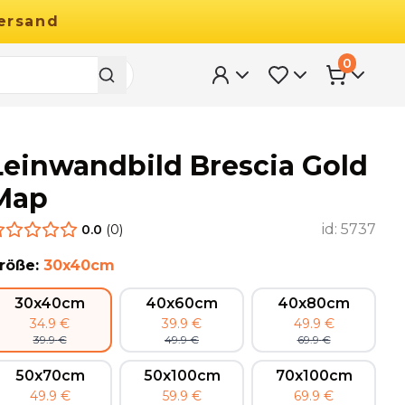
ersand
0
Leinwandbild Brescia Gold
Map
id:
5737
0.0
(
0
)
röße
:
30x40cm
30x40cm
40x60cm
40x80cm
34.9
€
39.9
€
49.9
€
39.9
€
49.9
€
69.9
€
50x70cm
50x100cm
70x100cm
49.9
€
59.9
€
69.9
€