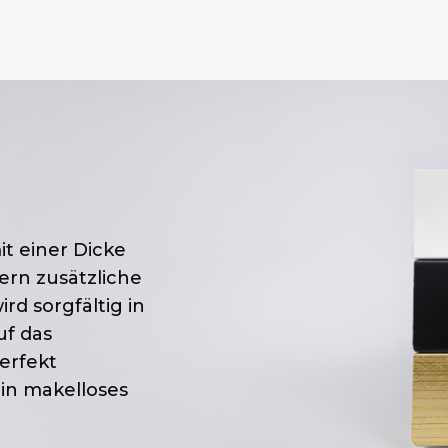
t einer Dicke
ern zusätzliche
d sorgfältig in
uf das
perfekt
in makelloses