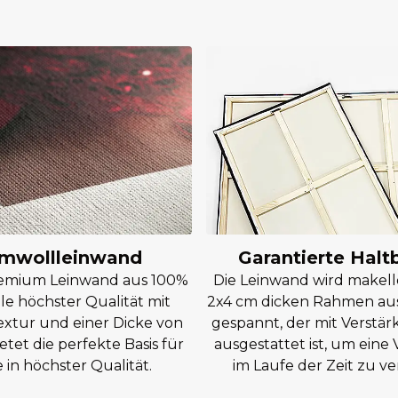
mwollleinwand
Garantierte Halt
remium Leinwand aus 100%
Die Leinwand wird makell
e höchster Qualität mit
2x4 cm dicken Rahmen aus
extur und einer Dicke von
gespannt, der mit Verstär
etet die perfekte Basis für
ausgestattet ist, um ein
in höchster Qualität.
im Laufe der Zeit zu ve