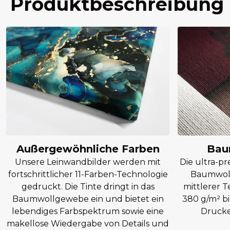
Produktbeschreibung
Außergewöhnliche Farben
Bau
Unsere Leinwandbilder werden mit
Die ultra-p
fortschrittlicher 11-Farben-Technologie
Baumwoll
gedruckt. Die Tinte dringt in das
mittlerer T
Baumwollgewebe ein und bietet ein
380 g/m² bi
lebendiges Farbspektrum sowie eine
Drucke 
makellose Wiedergabe von Details und