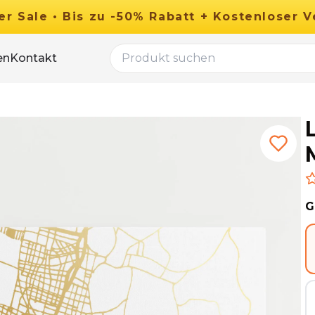
er
Sale
•
Bis zu
-
50
%
Rabatt
+ Kostenloser V
en
Kontakt
G