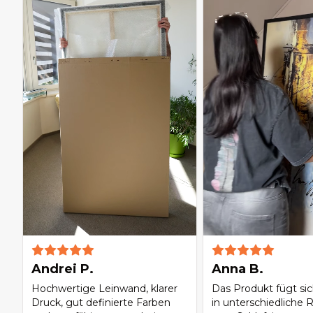
Andrei P.
Anna B.
Hochwertige Leinwand, klarer
Das Produkt fügt si
Druck, gut definierte Farben
in unterschiedliche 