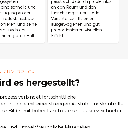
gssystem
passt sich dadurch problemlos
 eine schnelle und
an den Raum und den
festigung an der
Einrichtungsstil an. Jede
Produkt lässt sich
Variante schafft einen
tionieren, und seine
ausgewogenen und gut
etet nach der
proportionierten visuellen
n einen guten Halt.
Effekt.
N ZUM DRUCK
rd es hergestellt?
rozess verbindet fortschrittliche
echnologie mit einer strengen Ausführungskontrolle
 für Bilder mit hoher Farbtreue und ausgezeichneter
ige und umweltfreundliche Materialien