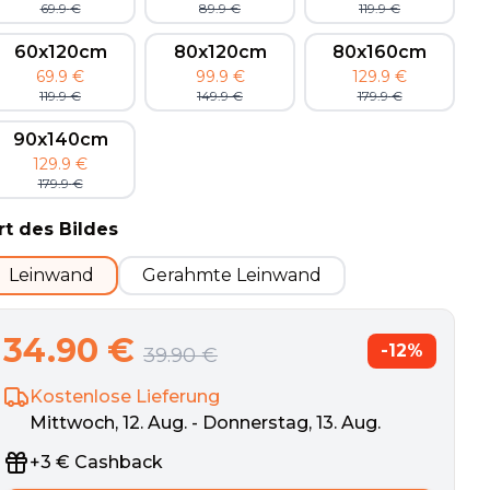
69.9
€
89.9
€
119.9
€
60x120cm
80x120cm
80x160cm
69.9
€
99.9
€
129.9
€
119.9
€
149.9
€
179.9
€
90x140cm
129.9
€
179.9
€
rt des Bildes
Leinwand
Gerahmte Leinwand
34.90
€
-
12
%
39.90
€
Kostenlose Lieferung
Mittwoch, 12. Aug. - Donnerstag, 13. Aug.
+
3
€
Cashback