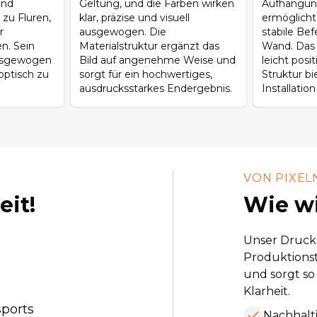
und
Geltung, und die Farben wirken
Aufhängun
zu Fluren,
klar, präzise und visuell
ermöglicht
r
ausgewogen. Die
stabile Be
n. Sein
Materialstruktur ergänzt das
Wand. Das 
ausgewogen
Bild auf angenehme Weise und
leicht posi
ptisch zu
sorgt für ein hochwertiges,
Struktur bi
ausdrucksstarkes Endergebnis.
Installatio
VON PIXEL
eit!
Wie wi
Unser Druckp
Produktionst
und sorgt so
Klarheit.
sports
Nachhalt