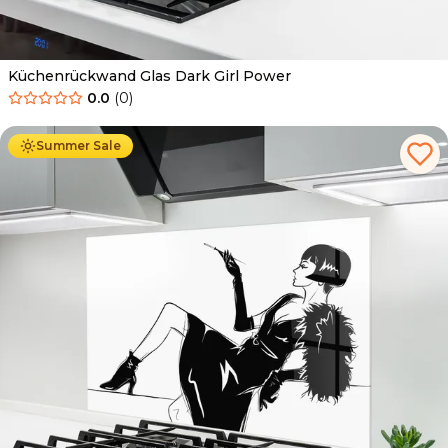
Küchenrückwand Glas Dark Girl Power
0.0
(
0
)
Ab
69.90
€
34.90
€
Summer Sale