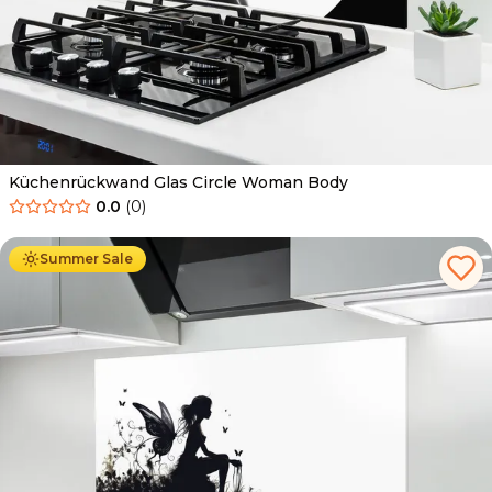
Küchenrückwand Glas Circle Woman Body
0.0
(
0
)
Ab
69.90
€
34.90
€
Summer Sale