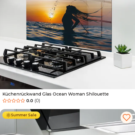
Küchenrückwand Glas Ocean Woman Shilouette
0.0
(
0
)
Ab
69.90
€
34.90
€
Summer Sale