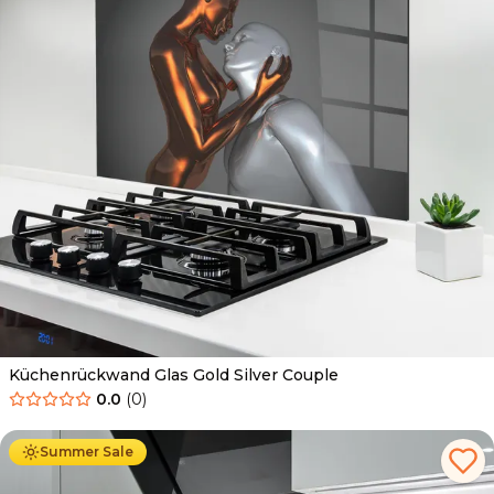
Küchenrückwand Glas Gold Silver Couple
0.0
(
0
)
Ab
69.90
€
34.90
€
Summer Sale