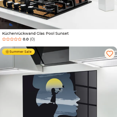
Küchenrückwand Glas Pool Sunset
0.0
(
0
)
Ab
69.90
€
34.90
€
Summer Sale