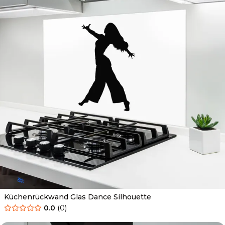
Küchenrückwand Glas Dance Silhouette
0.0
(
0
)
Ab
69.90
€
34.90
€