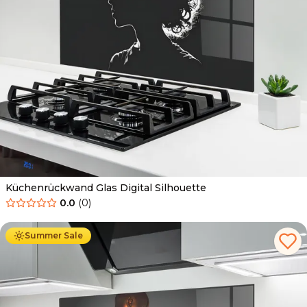
Küchenrückwand Glas Digital Silhouette
0.0
(
0
)
Ab
69.90
€
34.90
€
Summer Sale