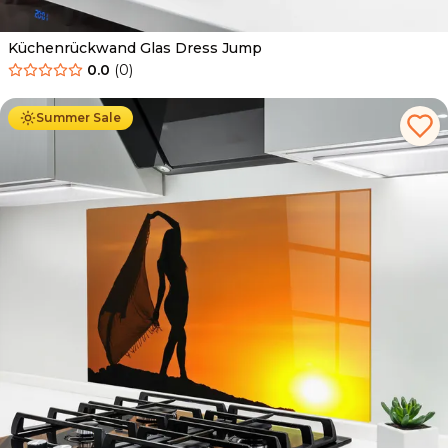
Küchenrückwand Glas Dress Jump
0.0
(
0
)
Ab
69.90
€
34.90
€
Summer Sale