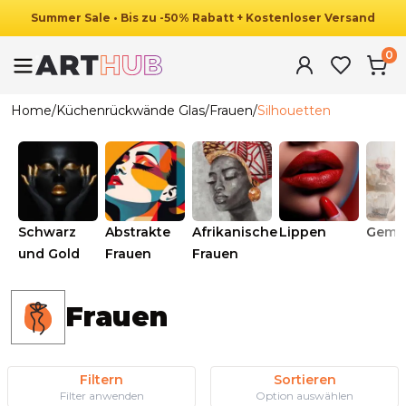
Summer
Sale
•
Bis zu
-
50
%
Rabatt
+ Kostenloser Versand
0
Home
/
Küchenrückwände Glas
/
Frauen
/
Silhouetten
Schwarz
Abstrakte
Afrikanische
Lippen
Gema
und Gold
Frauen
Frauen
Frauen
Filtern
Sortieren
Filter anwenden
Option auswählen
Ab
69.90
€
34.90
€