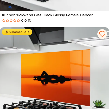
Küchenrückwand Glas Black Glossy Female Dancer
0.0
(
0
)
Ab
69.90
€
34.90
€
Summer Sale