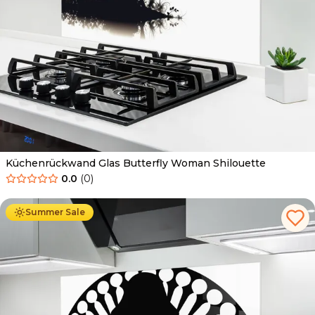
Küchenrückwand Glas Butterfly Woman Shilouette
0.0
(
0
)
Ab
69.90
€
34.90
€
Summer Sale