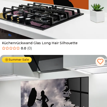
Küchenrückwand Glas Long Hair Silhouette
0.0
(
0
)
Ab
69.90
€
34.90
€
Summer Sale