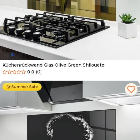
Küchenrückwand Glas Olive Green Shilouete
0.0
(
0
)
Ab
69.90
€
34.90
€
Summer Sale