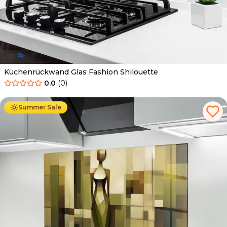
Küchenrückwand Glas Fashion Shilouette
0.0
(
0
)
Ab
69.90
€
34.90
€
Summer Sale