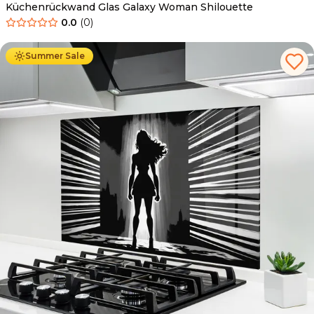
Küchenrückwand Glas Galaxy Woman Shilouette
0.0
(
0
)
Ab
69.90
€
34.90
€
Summer Sale