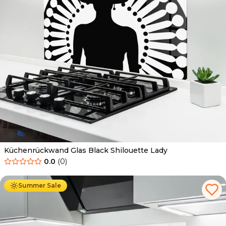
Küchenrückwand Glas Black Shilouette Lady
0.0
(
0
)
Ab
69.90
€
34.90
€
Summer Sale