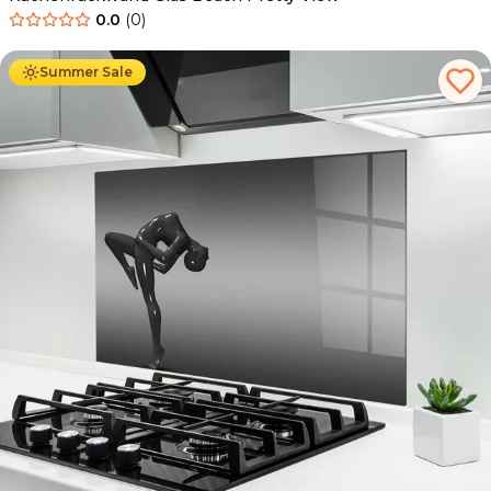
0.0
(
0
)
Ab
69.90
€
34.90
€
Summer Sale