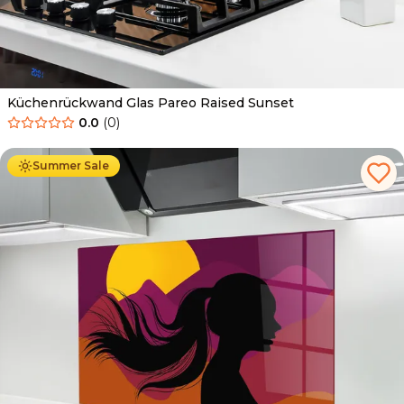
Küchenrückwand Glas Pareo Raised Sunset
0.0
(
0
)
Ab
69.90
€
34.90
€
Summer Sale