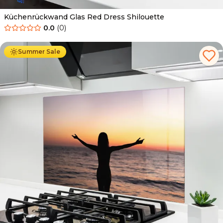
Küchenrückwand Glas Red Dress Shilouette
0.0
(
0
)
Ab
69.90
€
34.90
€
Summer Sale