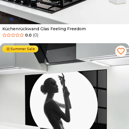
Küchenrückwand Glas Feeling Freedom
0.0
(
0
)
Ab
69.90
€
34.90
€
Summer Sale