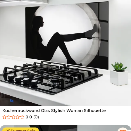
Küchenrückwand Glas Stylish Woman Silhouette
0.0
(
0
)
Ab
69.90
€
34.90
€
Summer Sale