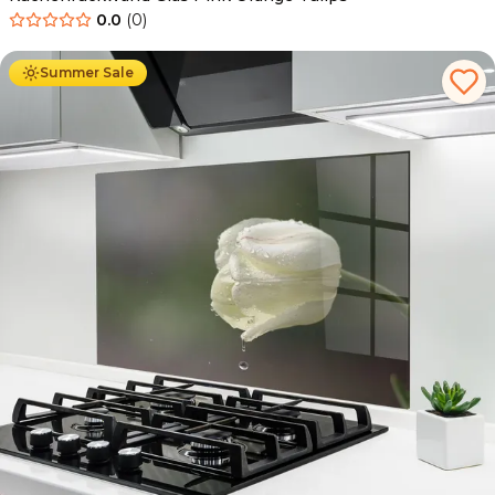
0.0
(
0
)
Ab
69.90
€
34.90
€
Summer Sale