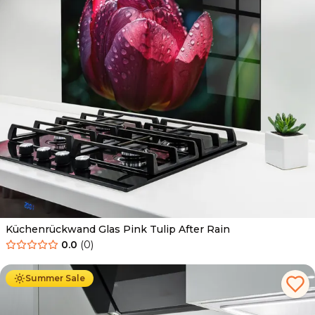
Küchenrückwand Glas Pink Tulip After Rain
0.0
(
0
)
Ab
69.90
€
34.90
€
Summer Sale