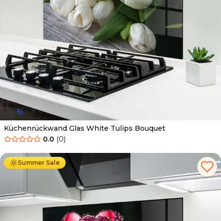
Küchenrückwand Glas White Tulips Bouquet
0.0
(
0
)
Ab
69.90
€
34.90
€
Summer Sale