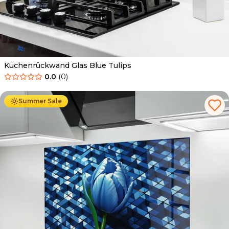
Küchenrückwand Glas Blue Tulips
0.0
(
0
)
Ab
69.90
€
34.90
€
Summer Sale