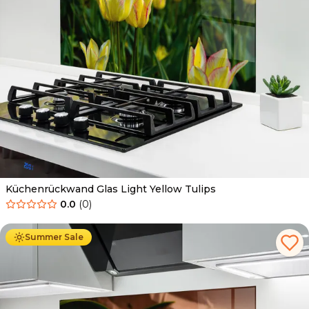
Küchenrückwand Glas Light Yellow Tulips
0.0
(
0
)
Ab
69.90
€
34.90
€
Summer Sale