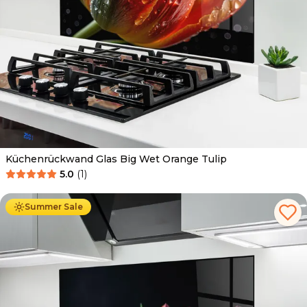
Küchenrückwand Glas Big Wet Orange Tulip
5.0
(
1
)
Ab
69.90
€
34.90
€
Summer Sale