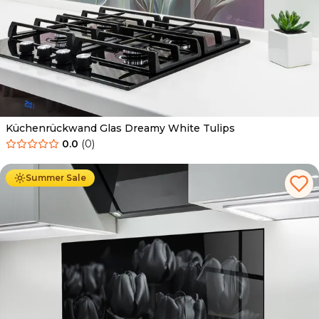
Küchenrückwand Glas Dreamy White Tulips
0.0
(
0
)
Ab
69.90
€
34.90
€
Summer Sale