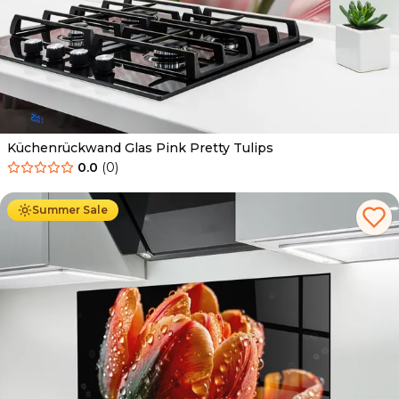
Küchenrückwand Glas Pink Pretty Tulips
0.0
(
0
)
Ab
69.90
€
34.90
€
Summer Sale