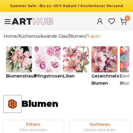
Summer
Sale
•
Bis zu
-
50
%
Rabatt
+ Kostenloser Versand
0
Home
/
Küchenrückwände Glas
/
Blumen
/
Tulpen
Blumenstrauß
Pfingstrosen
Lilien
Gezeichnete
Exoti
Blumen
Blum
Blumen
Filtern
Sortieren
Filter anwenden
Option auswählen
Ab
69.90
€
34.90
€