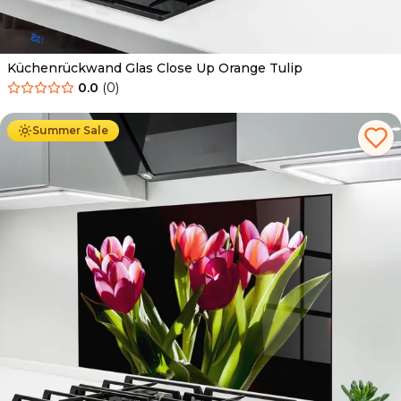
Küchenrückwand Glas Close Up Orange Tulip
0.0
(
0
)
Ab
69.90
€
34.90
€
Summer Sale