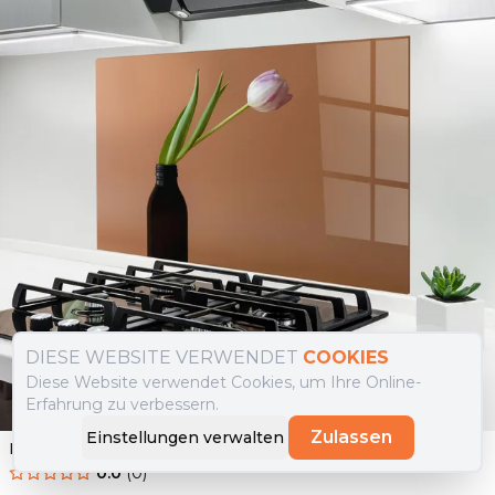
DIESE WEBSITE VERWENDET
COOKIES
Diese Website verwendet Cookies, um Ihre Online-
Erfahrung zu verbessern.
Zulassen
Einstellungen verwalten
Küchenrückwand Glas One Pink Tulip
0.0
(
0
)
Ab
69.90
€
34.90
€