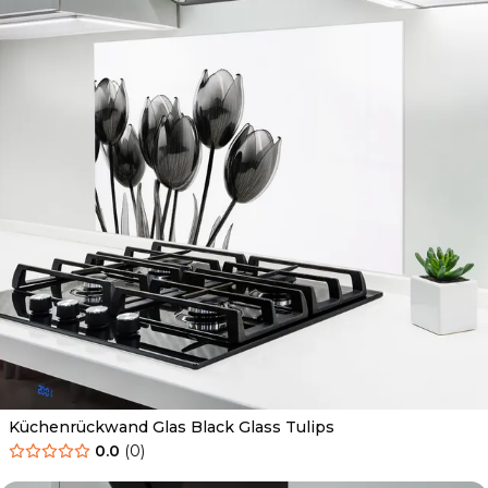
Küchenrückwand Glas Black Glass Tulips
0.0
(
0
)
Ab
69.90
€
34.90
€