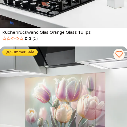
Küchenrückwand Glas Orange Glass Tulips
0.0
(
0
)
Ab
69.90
€
34.90
€
Summer Sale