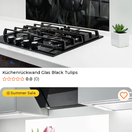
Küchenrückwand Glas Black Tulips
0.0
(
0
)
Ab
69.90
€
34.90
€
Summer Sale