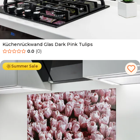
Küchenrückwand Glas Dark Pink Tulips
0.0
(
0
)
Ab
69.90
€
34.90
€
Summer Sale