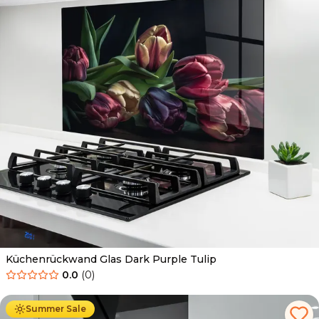
Küchenrückwand Glas Dark Purple Tulip
0.0
(
0
)
Ab
69.90
€
34.90
€
Summer Sale