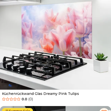
Küchenrückwand Glas Dreamy Pink Tulips
0.0
(
0
)
Ab
69.90
€
34.90
€
Summer Sale