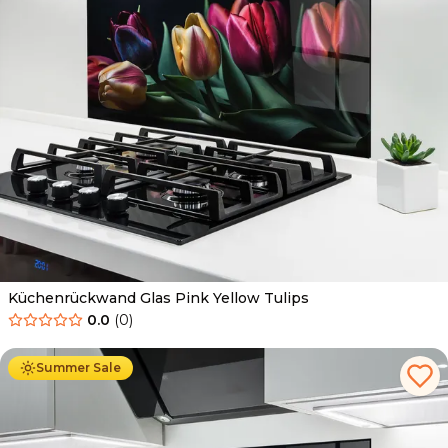
Küchenrückwand Glas Pink Yellow Tulips
0.0
(
0
)
Ab
69.90
€
34.90
€
Summer Sale