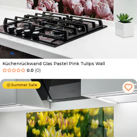
Küchenrückwand Glas Pastel Pink Tulips Wall
0.0
(
0
)
Ab
69.90
€
34.90
€
Summer Sale