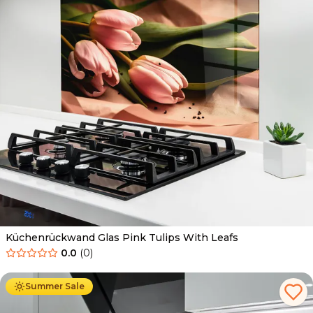
Küchenrückwand Glas Pink Tulips With Leafs
0.0
(
0
)
Ab
69.90
€
34.90
€
Summer Sale