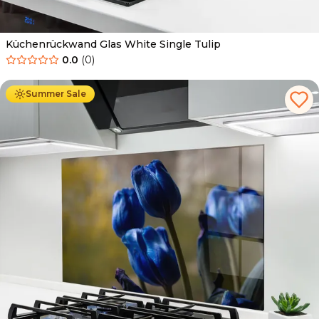
Küchenrückwand Glas White Single Tulip
0.0
(
0
)
Ab
69.90
€
34.90
€
Summer Sale