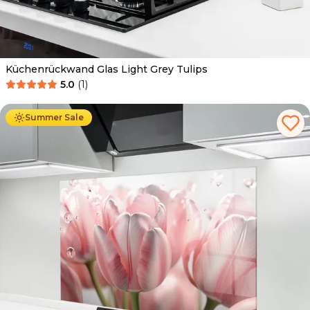
Küchenrückwand Glas Light Grey Tulips
5.0
(
1
)
Ab
69.90
€
34.90
€
Summer Sale