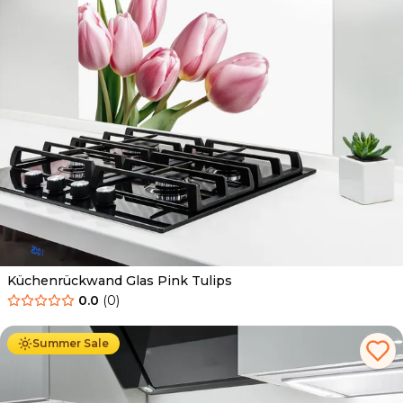
Küchenrückwand Glas Pink Tulips
0.0
(
0
)
Ab
69.90
€
34.90
€
Summer Sale