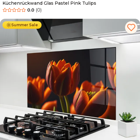
Küchenrückwand Glas Pastel Pink Tulips
0.0
(
0
)
Ab
69.90
€
34.90
€
Summer Sale