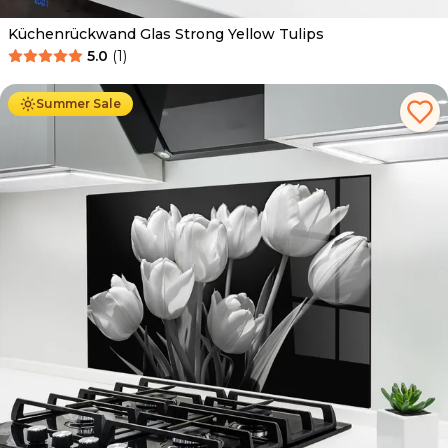
Küchenrückwand Glas Strong Yellow Tulips
5.0
(
1
)
Ab
69.90
€
34.90
€
Summer Sale