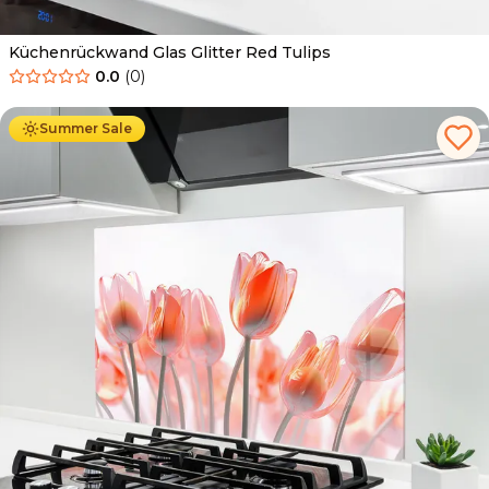
Küchenrückwand Glas Glitter Red Tulips
0.0
(
0
)
Ab
69.90
€
34.90
€
Summer Sale