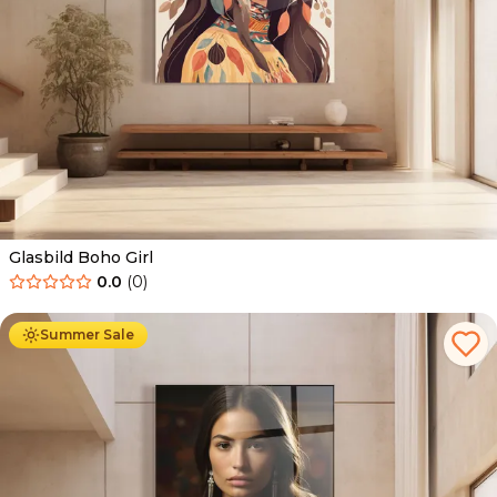
Glasbild Boho Girl
0.0
(
0
)
Ab
69.90
€
44.90
€
Summer Sale