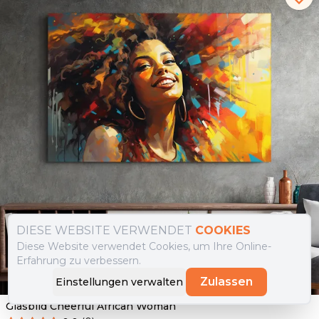
DIESE WEBSITE VERWENDET
COOKIES
Diese Website verwendet Cookies, um Ihre Online-
Erfahrung zu verbessern.
Zulassen
Einstellungen verwalten
Glasbild Cheerful African Woman