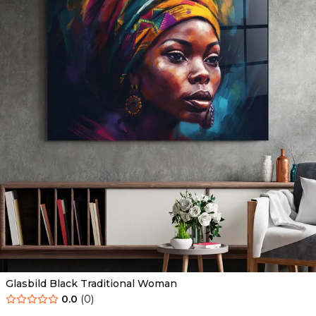
Glasbild Black Traditional Woman
0.0
(
0
)
Ab
69.90
€
44.90
€