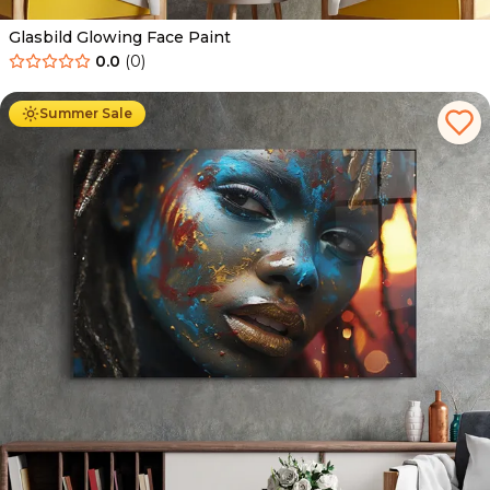
Glasbild Glowing Face Paint
0.0
(
0
)
Ab
69.90
€
44.90
€
Summer Sale