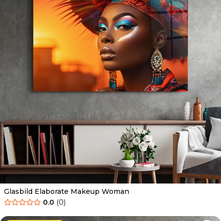
Glasbild Elaborate Makeup Woman
0.0
(
0
)
Ab
69.90
€
44.90
€