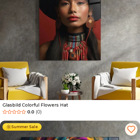
Glasbild Colorful Flowers Hat
0.0
(
0
)
Ab
69.90
€
44.90
€
Summer Sale