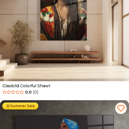
Glasbild Colorful Shawl
0.0
(
0
)
Ab
69.90
€
44.90
€
Summer Sale