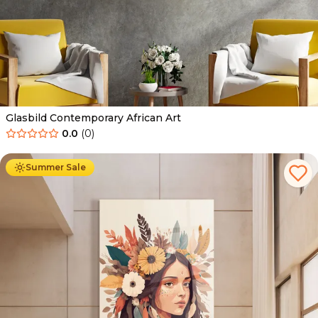
Glasbild Contemporary African Art
0.0
(
0
)
Ab
69.90
€
44.90
€
Summer Sale