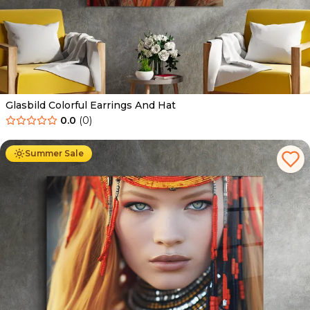
Glasbild Colorful Earrings And Hat
0.0
(
0
)
Ab
69.90
€
44.90
€
Summer Sale