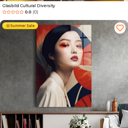
Glasbild Cultural Diversity
0.0
(
0
)
Ab
69.90
€
44.90
€
Summer Sale