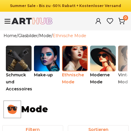
Summer
Sale
•
Bis zu
-
50
%
Rabatt
+ Kostenloser Versand
0
Home
/
Glasbilder
/
Mode
/
Ethnische Mode
Schmuck
Make-up
Ethnische
Moderne
Vinta
und
Mode
Mode
Mode
Accessoires
Mode
Filtern
Sortieren