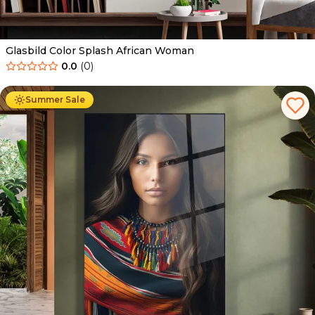
Glasbild Color Splash African Woman
0.0
(
0
)
Ab
69.90
€
44.90
€
Summer Sale