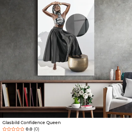
Glasbild Confidence Queen
0.0
(
0
)
Ab
69.90
€
44.90
€