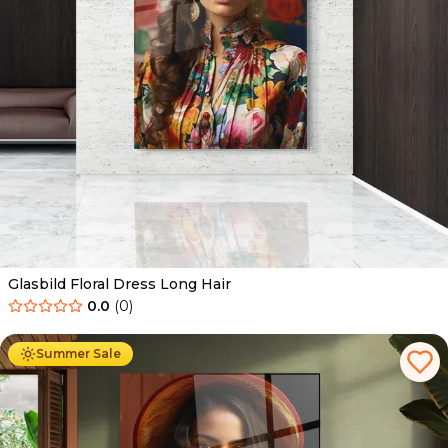
Glasbild Floral Dress Long Hair
0.0
(
0
)
Ab
69.90
€
44.90
€
Summer Sale