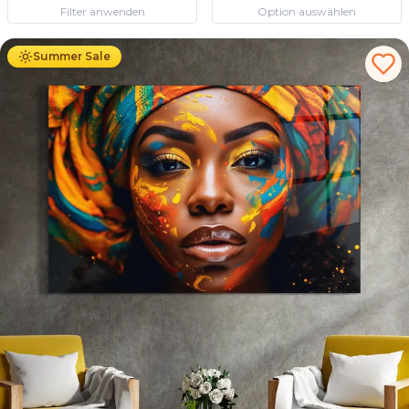
Filter anwenden
Option auswählen
Ab
69.90
€
44.90
€
Summer Sale