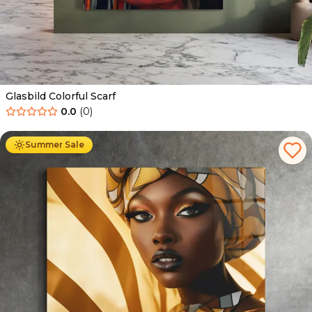
Glasbild Colorful Scarf
0.0
(
0
)
Ab
69.90
€
44.90
€
Summer Sale