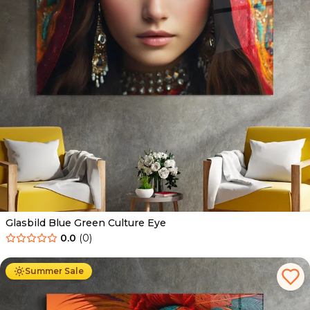
Glasbild Blue Green Culture Eye
0.0
(
0
)
Ab
69.90
€
44.90
€
Summer Sale