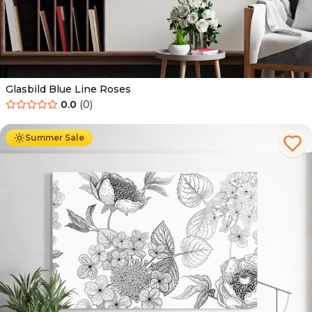
Glasbild Blue Line Roses
0.0
(
0
)
Ab
69.90
€
44.90
€
Summer Sale