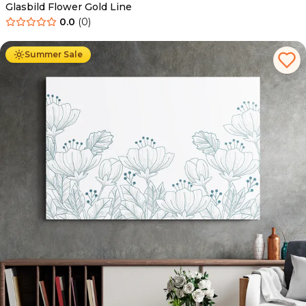
Glasbild Flower Gold Line
0.0
(
0
)
Ab
69.90
€
44.90
€
Summer Sale