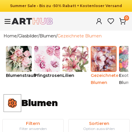
Summer
Sale
•
Bis zu
-
50
%
Rabatt
+ Kostenloser Versand
0
Home
/
Glasbilder
/
Blumen
/
Gezeichnete Blumen
Blumenstrauß
Pfingstrosen
Lilien
Gezeichnete
Exoti
Blumen
Blum
Blumen
Filtern
Sortieren
Filter anwenden
Option auswählen
Ab
69.90
€
44.90
€