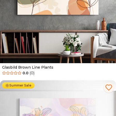
Glasbild Brown Line Plants
0.0
(
0
)
Ab
69.90
€
44.90
€
Summer Sale