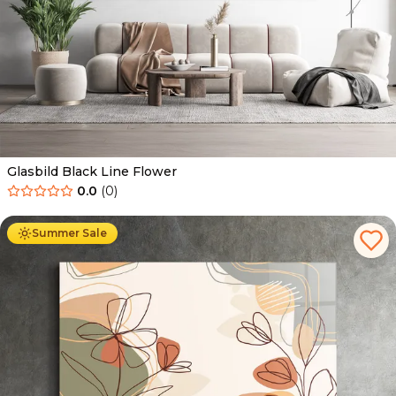
Glasbild Black Line Flower
0.0
(
0
)
Ab
69.90
€
44.90
€
Summer Sale