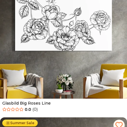
Glasbild Big Roses Line
0.0
(
0
)
Ab
69.90
€
44.90
€
Summer Sale