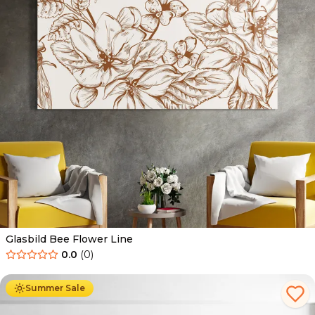
Glasbild Bee Flower Line
0.0
(
0
)
Ab
69.90
€
44.90
€
Summer Sale