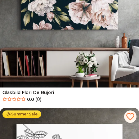
Glasbild Flori De Bujori
0.0
(
0
)
Ab
69.90
€
44.90
€
Summer Sale