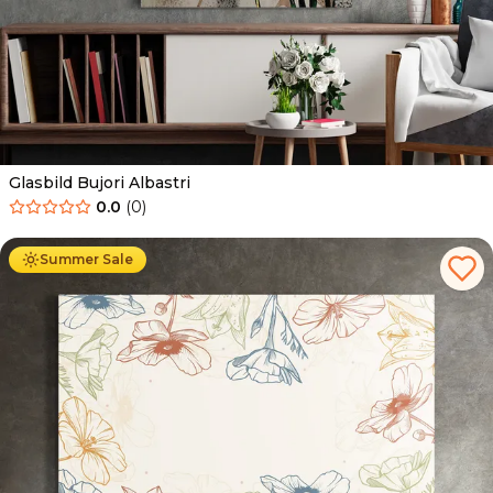
Glasbild Bujori Albastri
0.0
(
0
)
Ab
69.90
€
44.90
€
Summer Sale