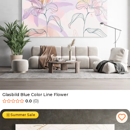
Glasbild Blue Color Line Flower
0.0
(
0
)
Ab
69.90
€
44.90
€
Summer Sale