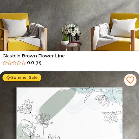
Glasbild Brown Flower Line
0.0
(
0
)
Ab
69.90
€
44.90
€
Summer Sale