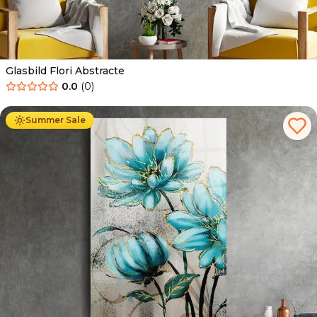
Glasbild Flori Abstracte
0.0
(
0
)
Ab
69.90
€
44.90
€
Summer Sale