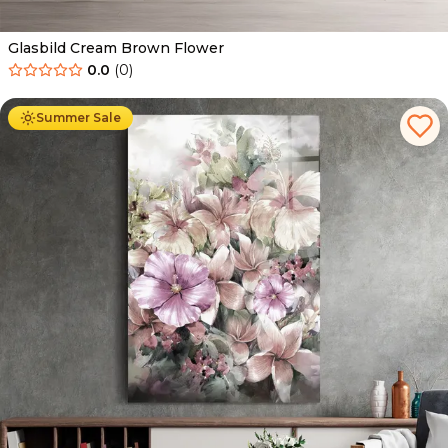
Glasbild Cream Brown Flower
0.0
(
0
)
Ab
69.90
€
44.90
€
Summer Sale