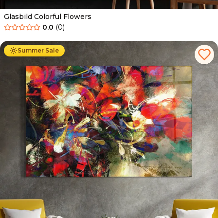
Glasbild Colorful Flowers
0.0
(
0
)
Ab
69.90
€
44.90
€
Summer Sale