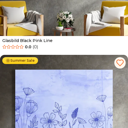
Glasbild Black Pink Line
0.0
(
0
)
Ab
69.90
€
44.90
€
Summer Sale