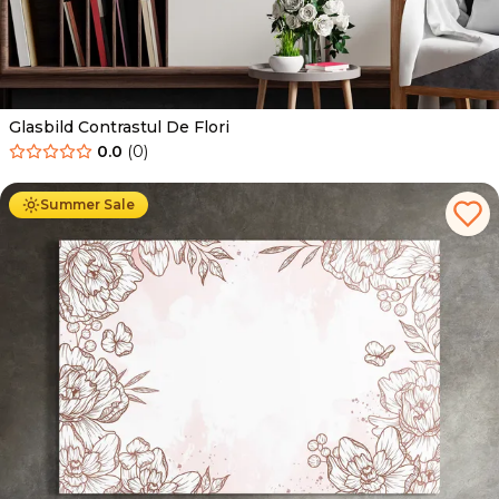
Glasbild Contrastul De Flori
0.0
(
0
)
Ab
69.90
€
44.90
€
Summer Sale