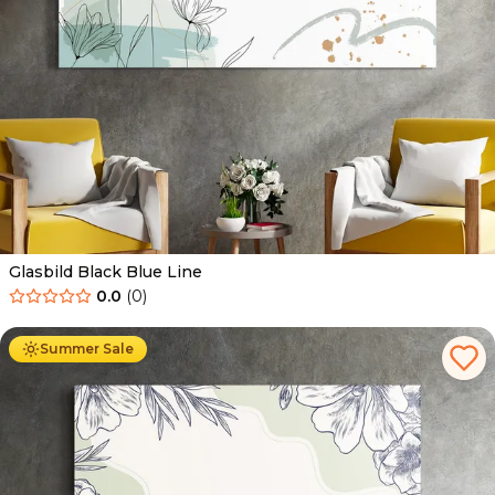
Glasbild Black Blue Line
0.0
(
0
)
Ab
69.90
€
44.90
€
Summer Sale