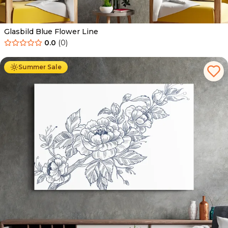
Glasbild Blue Flower Line
0.0
(
0
)
Ab
69.90
€
44.90
€
Summer Sale