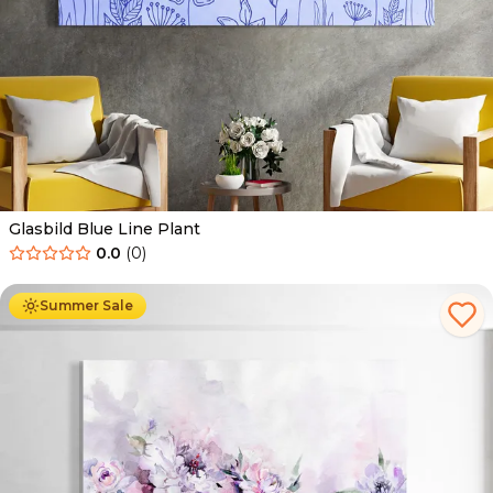
Glasbild Blue Line Plant
0.0
(
0
)
Ab
69.90
€
44.90
€
Summer Sale