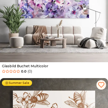
Glasbild Buchet Multicolor
0.0
(
0
)
Ab
69.90
€
44.90
€
Summer Sale