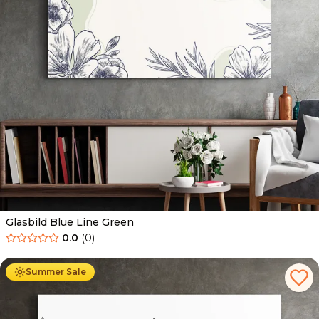
Glasbild Blue Line Green
0.0
(
0
)
Ab
69.90
€
44.90
€
Summer Sale