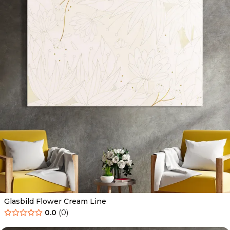
Glasbild Flower Cream Line
0.0
(
0
)
Ab
69.90
€
44.90
€