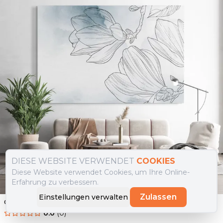
DIESE WEBSITE VERWENDET
COOKIES
Diese Website verwendet Cookies, um Ihre Online-
Erfahrung zu verbessern.
Zulassen
Einstellungen verwalten
Glasbild Blue Line Flower
0.0
(
0
)
Ab
69.90
€
44.90
€