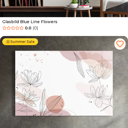
Glasbild Blue Line Flowers
0.0
(
0
)
Ab
69.90
€
44.90
€
Summer Sale