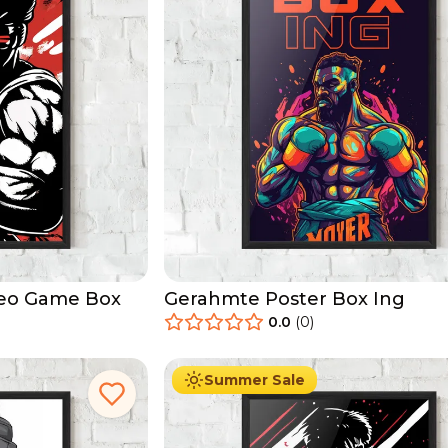
deo Game Box
Gerahmte Poster Box Ing
0.0
(
0
)
29.90
€
Ab
49.90
€
Summer Sale