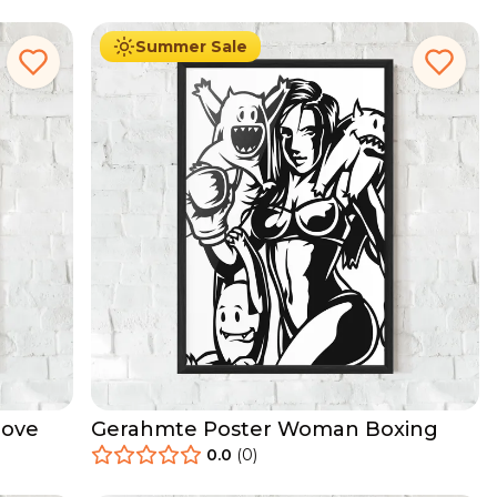
Summer Sale
love
Gerahmte Poster Woman Boxing
0.0
(
0
)
29.90
€
Ab
49.90
€