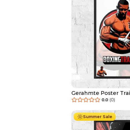
Gerahmte Poster Trai
0.0
(
0
)
29.90
€
Ab
49.90
€
Summer Sale