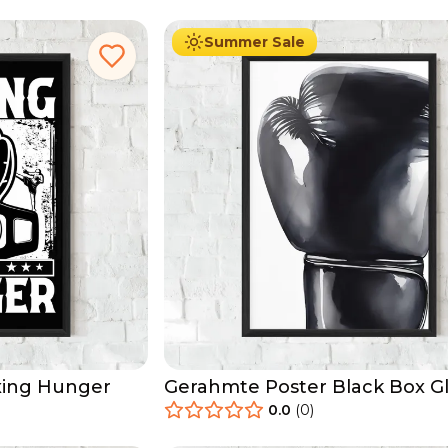
Summer Sale
xing Hunger
Gerahmte Poster Black Box G
0.0
(
0
)
29.90
€
Ab
49.90
€