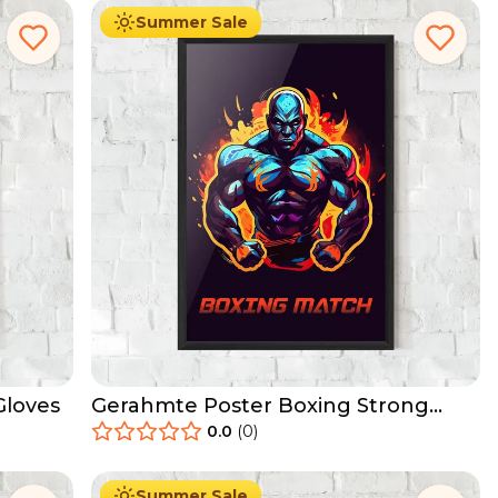
Summer Sale
Gloves
Gerahmte Poster Boxing Strong
Match
0.0
(
0
)
29.90
€
Ab
49.90
€
Summer Sale