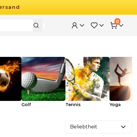
ersand
0
Golf
Tennis
Yoga
Beliebtheit
29.90
€
Ab
49.90
€