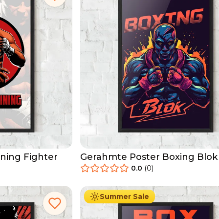
ning Fighter
Gerahmte Poster Boxing Blok
0.0
(
0
)
29.90
€
Ab
49.90
€
Summer Sale