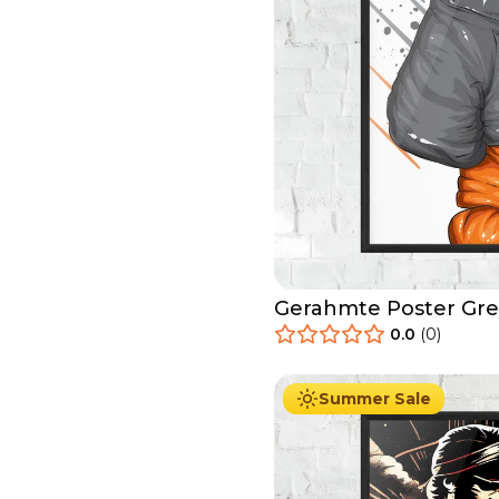
Gerahmte Poster Gre
0.0
(
0
)
29.90
€
Ab
49.90
€
Summer Sale