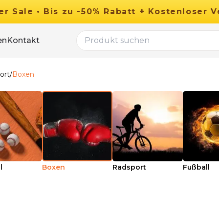
er
Sale
•
Bis zu
-
50
%
Rabatt
+ Kostenloser V
en
Kontakt
ort
/
Boxen
l
Boxen
Radsport
Fußball
29.90
€
Ab
49.90
€