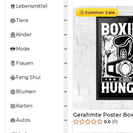
Lebensmittel
Summer Sale
Tiere
Kinder
Mode
Frauen
Feng Shui
Blumen
Karten
Gerahmte Poster Bo
Autos
0.0
(
0
)
29.90
€
Ab
49.90
€