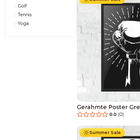
Golf
Tennis
Yoga
Gerahmte Poster Gre
0.0
(
0
)
29.90
€
Ab
49.90
€
Summer Sale