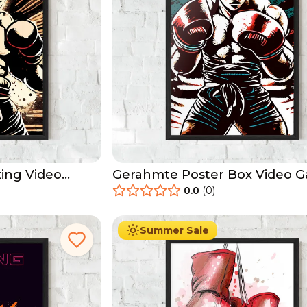
ing Video
Gerahmte Poster Box Video 
0.0
(
0
)
29.90
€
Ab
49.90
€
Summer Sale