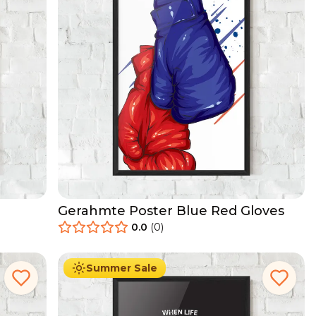
Gerahmte Poster Blue Red Gloves
0.0
(
0
)
29.90
€
Ab
49.90
€
Summer Sale