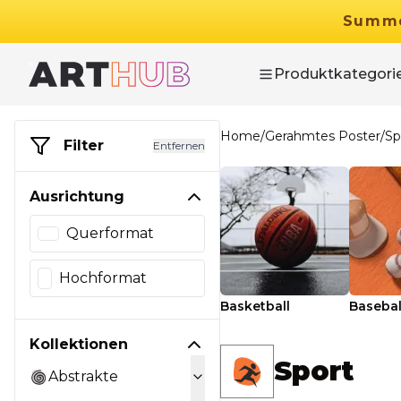
Summ
Produktkategori
Home
/
Gerahmtes Poster
/
Sp
Filter
Entfernen
Ausrichtung
Querformat
Hochformat
Basketball
Basebal
Kollektionen
Sport
Abstrakte
29.90
€
Ab
49.90
€