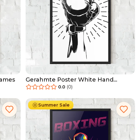
Games
Gerahmte Poster White Hand
Boxing
0.0
(
0
)
29.90
€
Ab
49.90
€
Summer Sale