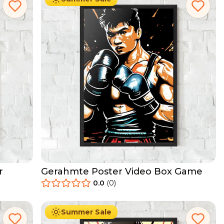
r
Gerahmte Poster Video Box Game
0.0
(
0
)
29.90
€
Ab
49.90
€
Summer Sale