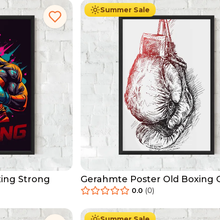
Summer Sale
ing Strong
Gerahmte Poster Old Boxing 
0.0
(
0
)
29.90
€
Ab
49.90
€
Summer Sale