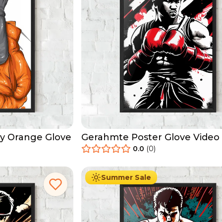
y Orange Glove
Gerahmte Poster Glove Vide
0.0
(
0
)
29.90
€
Ab
49.90
€
Summer Sale