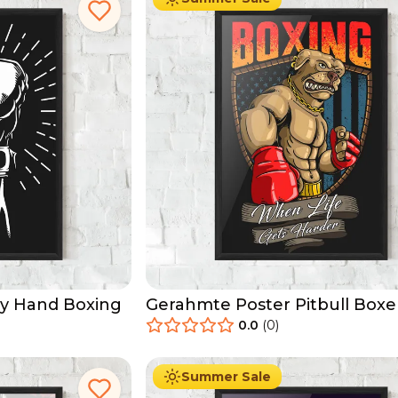
y Hand Boxing
Gerahmte Poster Pitbull Boxe
0.0
(
0
)
29.90
€
Ab
49.90
€
Summer Sale