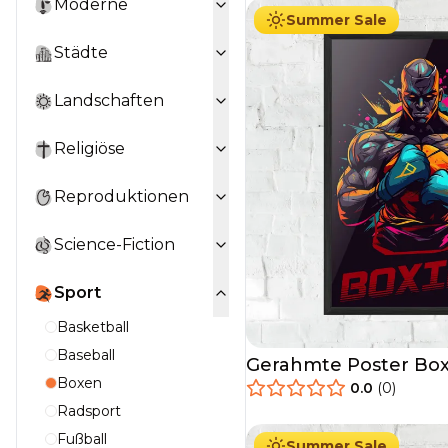
Moderne
Summer Sale
Städte
Landschaften
Religiöse
Reproduktionen
Science-Fiction
Sport
Basketball
Baseball
Gerahmte Poster Box
Boxen
0.0
(
0
)
29.90
€
Ab
49.90
€
Radsport
Fußball
Summer Sale