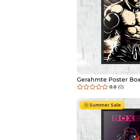
Gerahmte Poster Box
Game
0.0
(
0
)
29.90
€
Ab
49.90
€
Summer Sale