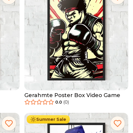
Gerahmte Poster Box Video Game
0.0
(
0
)
29.90
€
Ab
49.90
€
Summer Sale