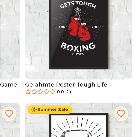
o Game
Gerahmte Poster Tough Life
0.0
(
0
)
29.90
€
Ab
49.90
€
Summer Sale