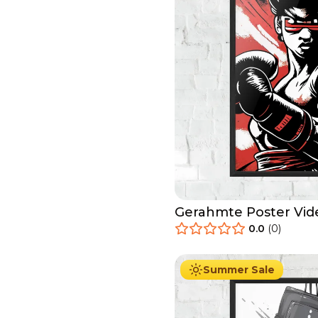
Gerahmte Poster Vi
0.0
(
0
)
29.90
€
Ab
49.90
€
Summer Sale