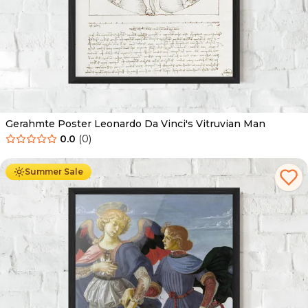
Gerahmte Poster Leonardo Da Vinci's Vitruvian Man
0.0
(
0
)
Ab
49.90
€
29.90
€
Summer Sale