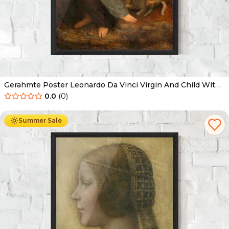
Gerahmte Poster Leonardo Da Vinci Virgin And Child With
St Anne
0.0
(
0
)
Ab
49.90
€
29.90
€
Summer Sale