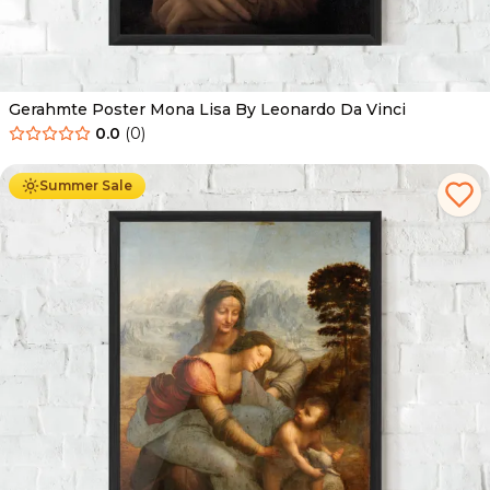
Gerahmte Poster Mona Lisa By Leonardo Da Vinci
0.0
(
0
)
Ab
49.90
€
29.90
€
Summer Sale