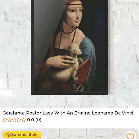
Gerahmte Poster Lady With An Ermine Leonardo Da Vinci
0.0
(
0
)
Ab
49.90
€
29.90
€
Summer Sale