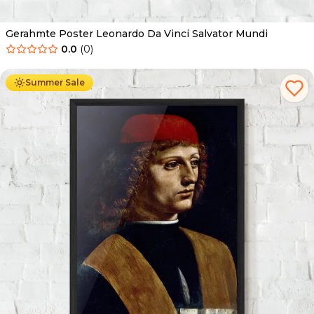
Gerahmte Poster Leonardo Da Vinci Salvator Mundi
0.0
(
0
)
Ab
49.90
€
29.90
€
Summer Sale