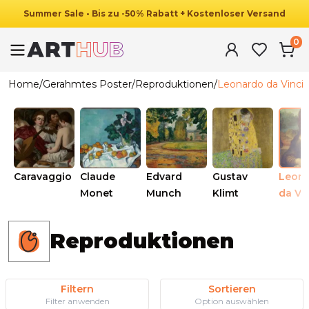
Summer
Sale
•
Bis zu
-
50
%
Rabatt
+ Kostenloser Versand
0
Home
/
Gerahmtes Poster
/
Reproduktionen
/
Leonardo da Vinci
Caravaggio
Claude
Edvard
Gustav
Leon
Monet
Munch
Klimt
da Vi
Reproduktionen
Filtern
Sortieren
Filter anwenden
Option auswählen
Ab
49.90
€
29.90
€