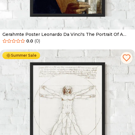
Gerahmte Poster Leonardo Da Vinci's The Portrait Of A
Musician
0.0
(
0
)
Ab
49.90
€
29.90
€
Summer Sale