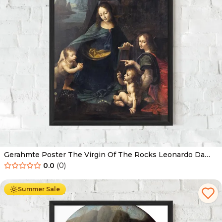
Gerahmte Poster The Virgin Of The Rocks Leonardo Da
Vinci
0.0
(
0
)
Ab
49.90
€
29.90
€
Summer Sale