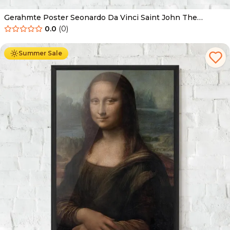
Gerahmte Poster Seonardo Da Vinci Saint John The
Baptist
0.0
(
0
)
Ab
49.90
€
29.90
€
Summer Sale