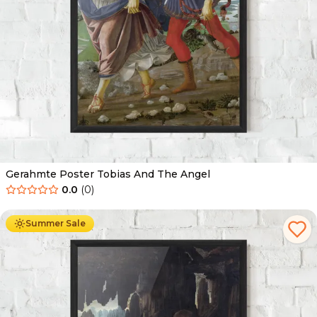
Gerahmte Poster Tobias And The Angel
0.0
(
0
)
Ab
49.90
€
29.90
€
Summer Sale