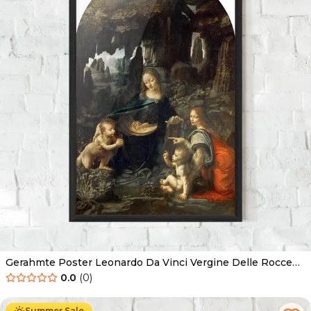
Gerahmte Poster Leonardo Da Vinci Vergine Delle Rocce
(louvre)
0.0
(
0
)
Ab
49.90
€
29.90
€
Summer Sale