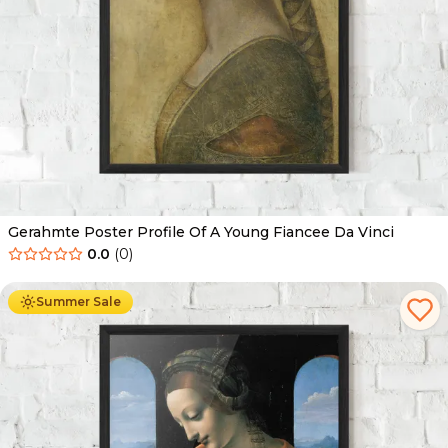
Gerahmte Poster Profile Of A Young Fiancee Da Vinci
0.0
(
0
)
Ab
49.90
€
29.90
€
Summer Sale