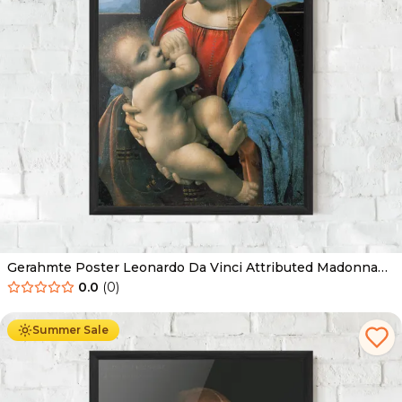
Gerahmte Poster Leonardo Da Vinci Attributed Madonna
Litta
0.0
(
0
)
Ab
49.90
€
29.90
€
Summer Sale