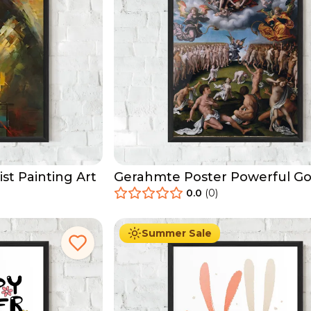
st Painting Art
Gerahmte Poster Powerful G
0.0
(
0
)
29.90
€
Ab
49.90
€
Summer Sale