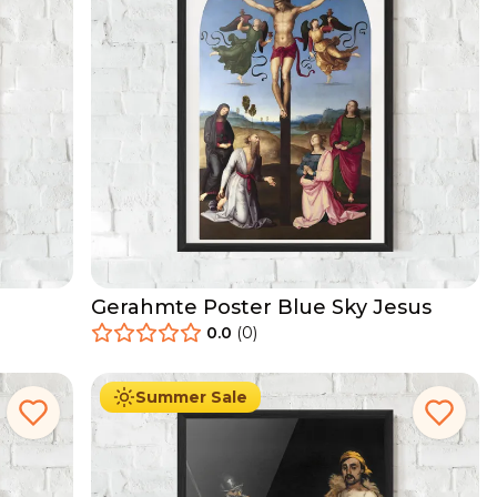
Gerahmte Poster Blue Sky Jesus
0.0
(
0
)
29.90
€
Ab
49.90
€
Summer Sale