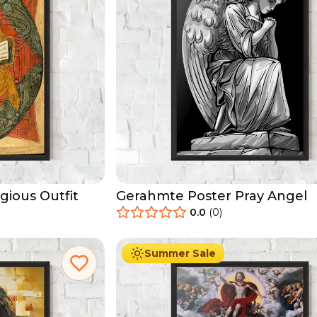
gious Outfit
Gerahmte Poster Pray Angel
0.0
(
0
)
29.90
€
Ab
49.90
€
Summer Sale