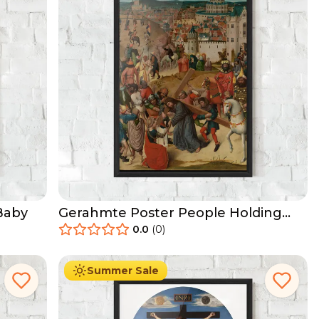
Baby
Gerahmte Poster People Holding
Cross
0.0
(
0
)
29.90
€
Ab
49.90
€
Summer Sale