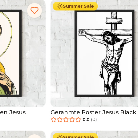
Summer Sale
en Jesus
Gerahmte Poster Jesus Black 
0.0
(
0
)
29.90
€
Ab
49.90
€
Summer Sale