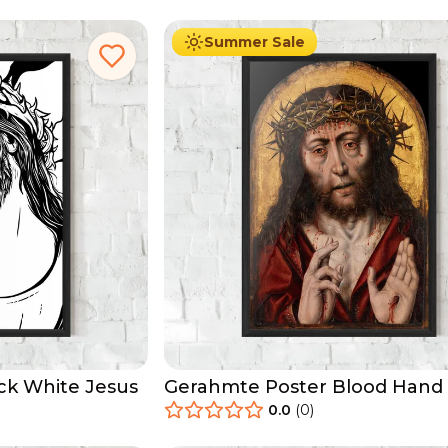
Summer Sale
ck White Jesus
Gerahmte Poster Blood Hand
0.0
(
0
)
29.90
€
Ab
49.90
€