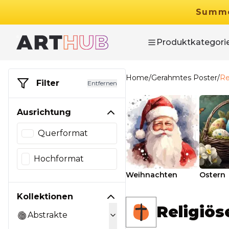
Summ
Produktkategori
Home
/
Gerahmtes Poster
/
Re
Filter
Entfernen
Ausrichtung
Querformat
Hochformat
Weihnachten
Ostern
Kollektionen
Religiös
Abstrakte
29.90
€
Ab
49.90
€