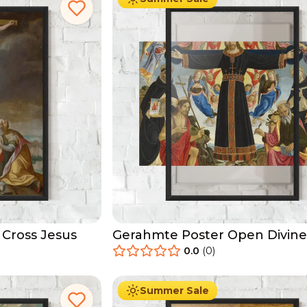
 Cross Jesus
Gerahmte Poster Open Divin
0.0
(
0
)
29.90
€
Ab
49.90
€
Summer Sale