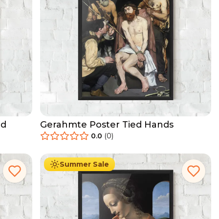
od
Gerahmte Poster Tied Hands
0.0
(
0
)
29.90
€
Ab
49.90
€
Summer Sale