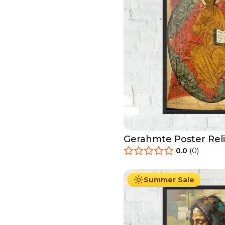
Gerahmte Poster Reli
0.0
(
0
)
29.90
€
Ab
49.90
€
Summer Sale