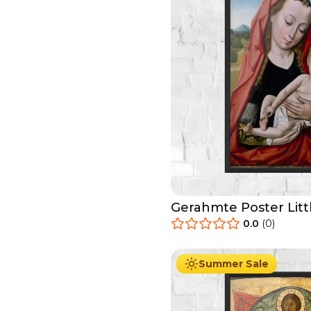
Gerahmte Poster Littl
Baby
0.0
(
0
)
29.90
€
Ab
49.90
€
Summer Sale