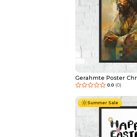
Gerahmte Poster Chri
0.0
(
0
)
29.90
€
Ab
49.90
€
Summer Sale