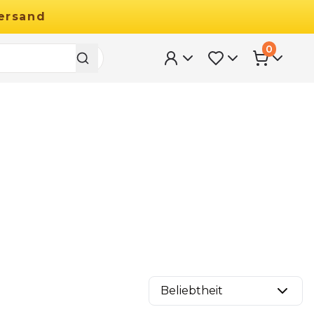
ersand
0
Beliebtheit
29.90
€
Ab
49.90
€