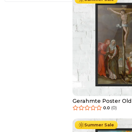
Gerahmte Poster Old
0.0
(
0
)
29.90
€
Ab
49.90
€
Summer Sale