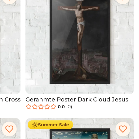
h Cross
Gerahmte Poster Dark Cloud Jesus
0.0
(
0
)
29.90
€
Ab
49.90
€
Summer Sale