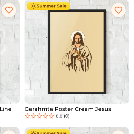
Summer Sale
Line
Gerahmte Poster Cream Jesus
0.0
(
0
)
29.90
€
Ab
49.90
€
Summer Sale