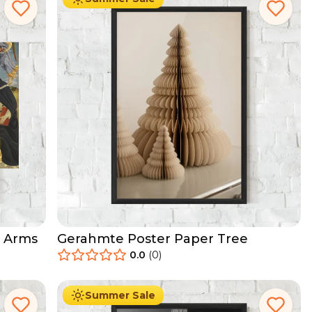
e Arms
Gerahmte Poster Paper Tree
0.0
(
0
)
29.90
€
Ab
49.90
€
Summer Sale