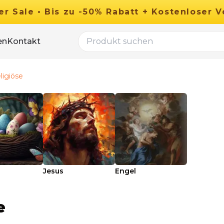
er
Sale
•
Bis zu
-
50
%
Rabatt
+ Kostenloser V
en
Kontakt
ligiöse
Jesus
Engel
e
29.90
€
Ab
49.90
€