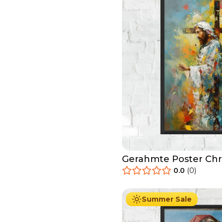
Gerahmte Poster Chri
0.0
(
0
)
29.90
€
Ab
49.90
€
Summer Sale