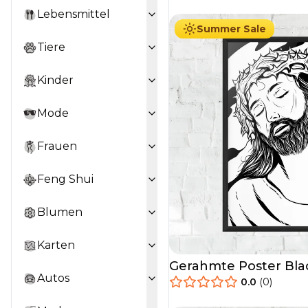
Lebensmittel
Summer Sale
Tiere
Kinder
Mode
Frauen
Feng Shui
Blumen
Karten
Gerahmte Poster Bla
Autos
0.0
(
0
)
29.90
€
Ab
49.90
€