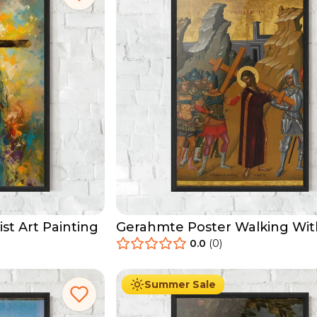
st Art Painting
Gerahmte Poster Walking Wit
0.0
(
0
)
29.90
€
Ab
49.90
€
Summer Sale