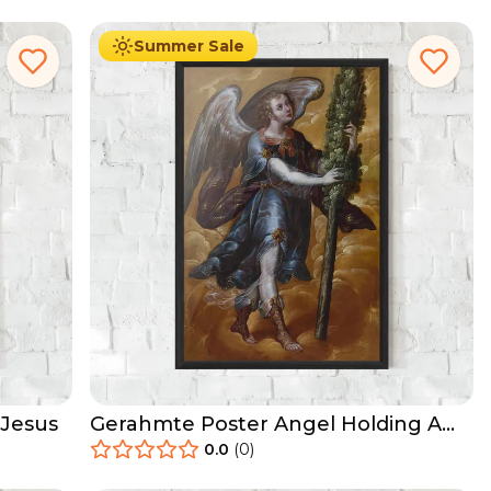
Summer Sale
 Jesus
Gerahmte Poster Angel Holding A
Tree
0.0
(
0
)
29.90
€
Ab
49.90
€