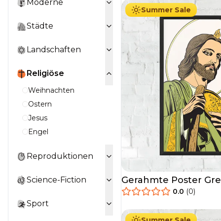
Moderne
Summer Sale
Städte
Landschaften
Religiöse
Weihnachten
Ostern
Jesus
Engel
Reproduktionen
Gerahmte Poster Gre
Science-Fiction
0.0
(
0
)
29.90
€
Ab
49.90
€
Sport
Summer Sale