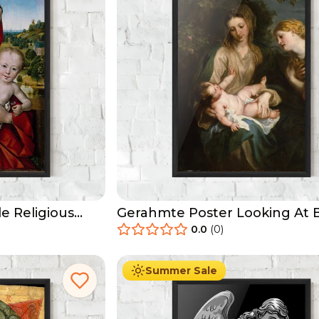
e Religious
Gerahmte Poster Looking At 
0.0
(
0
)
29.90
€
Ab
49.90
€
Summer Sale