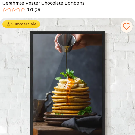
Gerahmte Poster Chocolate Bonbons
0.0
(
0
)
Ab
49.90
€
29.90
€
Summer Sale