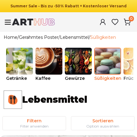
Summer
Sale
•
Bis zu
-
50
%
Rabatt
+ Kostenloser Versand
0
Home
/
Gerahmtes Poster
/
Lebensmittel
/
Süßigkeiten
Getränke
Kaffee
Gewürze
Süßigkeiten
Früch
Lebensmittel
Filtern
Sortieren
Filter anwenden
Option auswählen
Ab
49.90
€
29.90
€