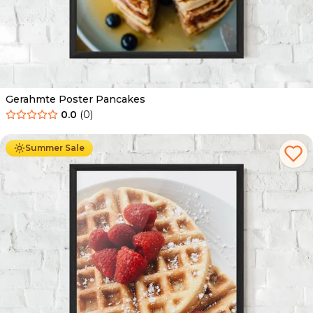
Gerahmte Poster Pancakes
0.0
(
0
)
Ab
49.90
€
29.90
€
Summer Sale