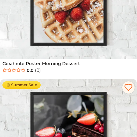
Gerahmte Poster Morning Dessert
0.0
(
0
)
Ab
49.90
€
29.90
€
Summer Sale