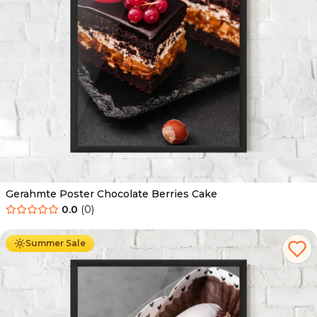
Gerahmte Poster Chocolate Berries Cake
0.0
(
0
)
Ab
49.90
€
29.90
€
Summer Sale