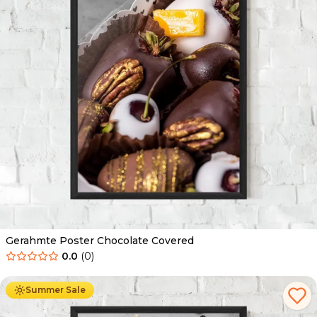
Gerahmte Poster Chocolate Covered
0.0
(
0
)
Ab
49.90
€
29.90
€
Summer Sale