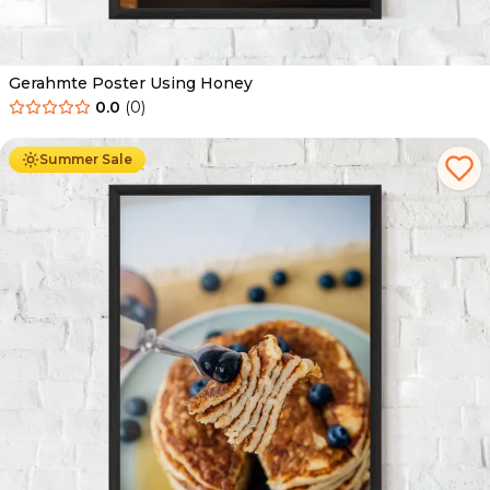
Gerahmte Poster Using Honey
0.0
(
0
)
Ab
49.90
€
29.90
€
Summer Sale