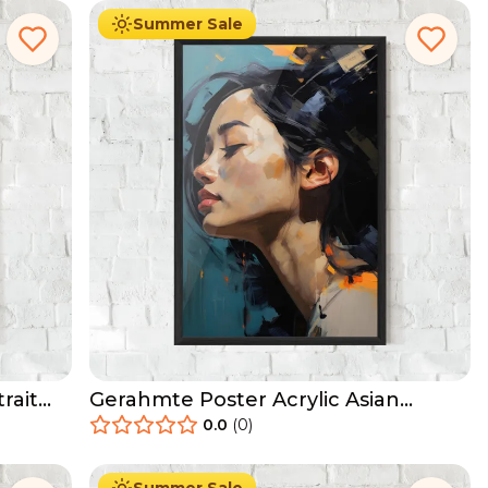
Summer Sale
rait
Gerahmte Poster Acrylic Asian
Portrait
0.0
(
0
)
29.90
€
Ab
49.90
€