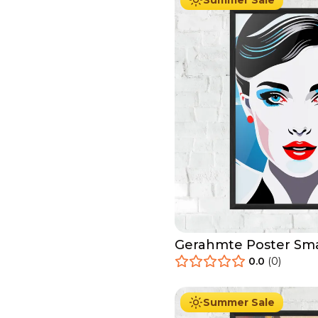
Summer Sale
Gerahmte Poster S
Portrait
0.0
(
0
)
29.90
€
Ab
49.90
€
Summer Sale