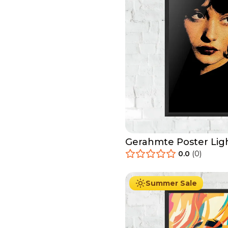
Gerahmte Poster Ligh
0.0
(
0
)
29.90
€
Ab
49.90
€
Summer Sale