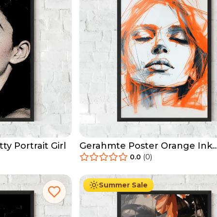
y Portrait Girl
Gerahmte Poster Orange Ink
Drawing
0.0
(
0
)
29.90
€
Ab
49.90
€
Summer Sale