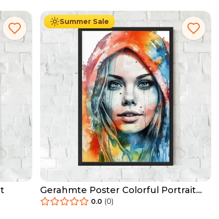
Summer Sale
t
Gerahmte Poster Colorful Portrait
Art
0.0
(
0
)
29.90
€
Ab
49.90
€