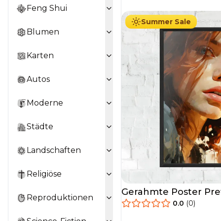
Feng Shui
Summer Sale
Blumen
Karten
Autos
Moderne
Städte
Landschaften
Religiöse
Gerahmte Poster Pr
Reproduktionen
Portrait
0.0
(
0
)
29.90
€
Ab
49.90
€