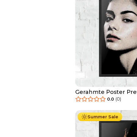
Gerahmte Poster Prett
0.0
(
0
)
29.90
€
Ab
49.90
€
Summer Sale