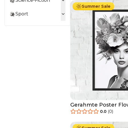
Science-Fiction
Summer Sale
Sport
Gerahmte Poster Fl
Woman
0.0
(
0
)
29.90
€
Ab
49.90
€