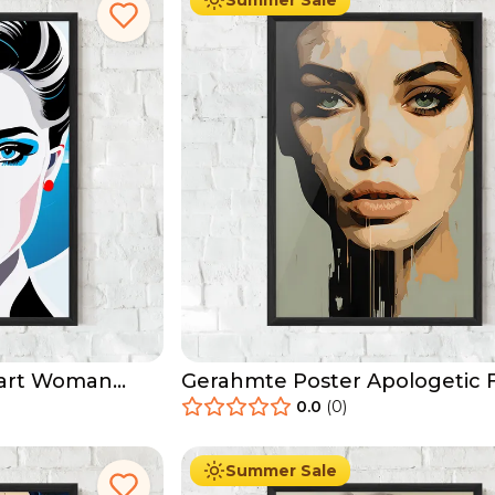
Summer Sale
mart Woman
Gerahmte Poster Apologetic 
0.0
(
0
)
29.90
€
Ab
49.90
€
Summer Sale