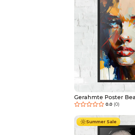
Gerahmte Poster Bea
Woman
0.0
(
0
)
29.90
€
Ab
49.90
€
Summer Sale