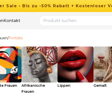
er
Sale
•
Bis zu
-
50
%
Rabatt
+ Kostenloser V
en
Kontakt
auen
/
Porträts
te Frauen
Afrikanische
Lippen
Gemalt
Frauen