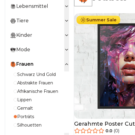
29.90
€
Ab
49.90
€
Lebensmittel
Summer Sale
Tiere
Kinder
Mode
Frauen
Schwarz Und Gold
Abstrakte Frauen
Afrikanische Frauen
Lippen
Gemalt
Porträts
Gerahmte Poster Cute
Silhouetten
0.0
(
0
)
29.90
€
Ab
49.90
€