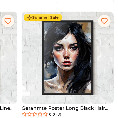
29.90
€
Ab
49.90
€
Summer Sale
Line
Gerahmte Poster Long Black Hair
Portrait
0.0
(
0
)
29.90
€
Ab
49.90
€