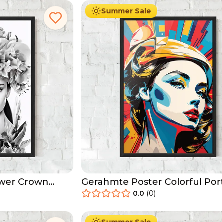
Summer Sale
ower Crown
Gerahmte Poster Colorful Port
Lady
0.0
(
0
)
29.90
€
Ab
49.90
€