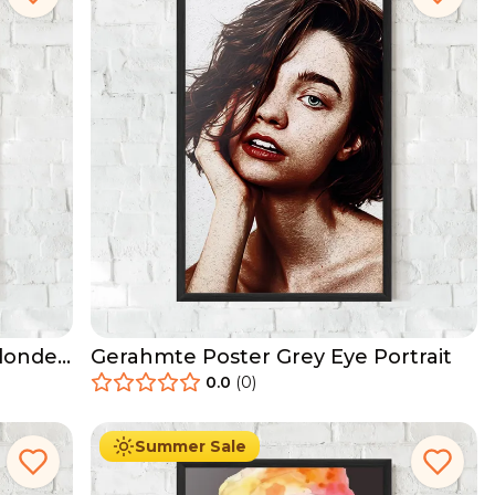
Blonde
Gerahmte Poster Grey Eye Portrait
0.0
(
0
)
29.90
€
Ab
49.90
€
Summer Sale