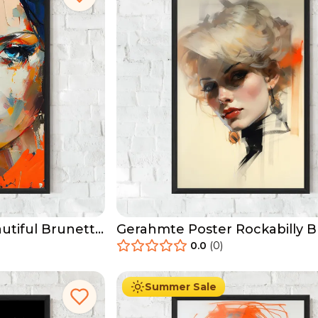
utiful Brunette
Gerahmte Poster Rockabilly 
Girl
0.0
(
0
)
29.90
€
Ab
49.90
€
Summer Sale