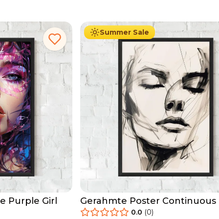
29.90
€
Ab
49.90
€
Summer Sale
 Purple Girl
Gerahmte Poster Continuous 
Woman
0.0
(
0
)
29.90
€
Ab
49.90
€