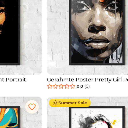
t Portrait
Gerahmte Poster Pretty Girl Po
0.0
(
0
)
29.90
€
Ab
49.90
€
Summer Sale