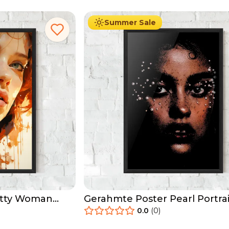
Summer Sale
etty Woman
Gerahmte Poster Pearl Portrai
0.0
(
0
)
29.90
€
Ab
49.90
€