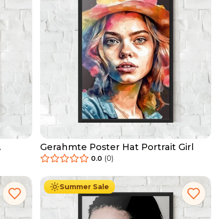
Gerahmte Poster Hat Portrait Girl
0.0
(
0
)
29.90
€
Ab
49.90
€
Summer Sale