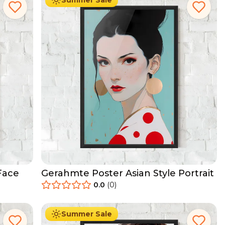
Summer Sale
Face
Gerahmte Poster Asian Style Portrait
0.0
(
0
)
29.90
€
Ab
49.90
€
Summer Sale