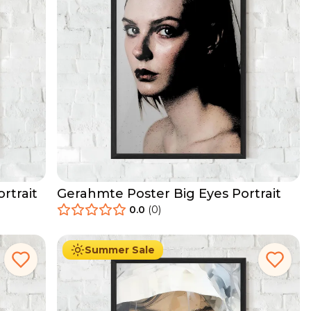
rtrait
Gerahmte Poster Big Eyes Portrait
0.0
(
0
)
29.90
€
Ab
49.90
€
Summer Sale