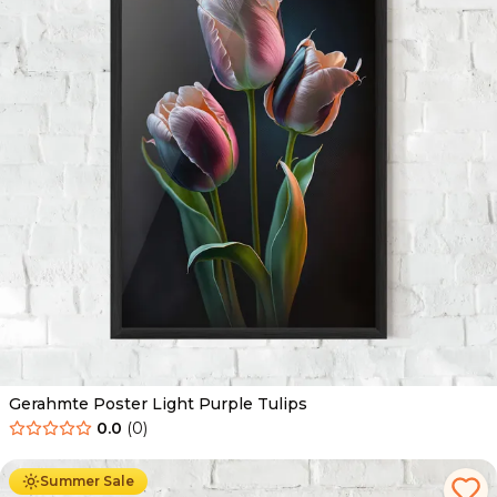
Gerahmte Poster Light Purple Tulips
0.0
(
0
)
Ab
49.90
€
29.90
€
Summer Sale