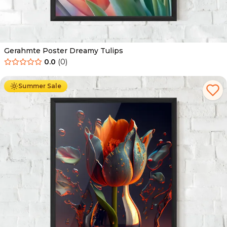
Gerahmte Poster Dreamy Tulips
0.0
(
0
)
Ab
49.90
€
29.90
€
Summer Sale