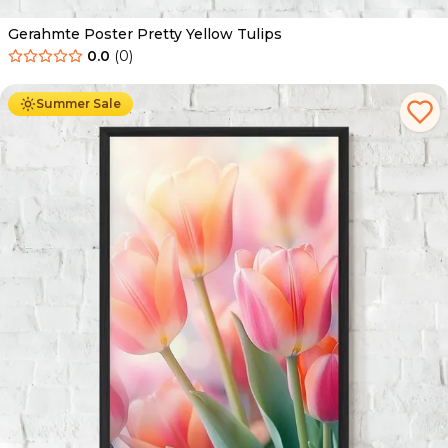
Gerahmte Poster Pretty Yellow Tulips
0.0
(
0
)
Ab
49.90
€
29.90
€
Summer Sale