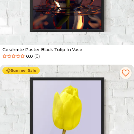
Gerahmte Poster Black Tulip In Vase
0.0
(
0
)
Ab
49.90
€
29.90
€
Summer Sale