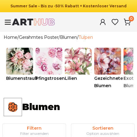
Summer
Sale
•
Bis zu
-
50
%
Rabatt
+ Kostenloser Versand
0
Home
/
Gerahmtes Poster
/
Blumen
/
Tulpen
Blumenstrauß
Pfingstrosen
Lilien
Gezeichnete
Exoti
Blumen
Blum
Blumen
Filtern
Sortieren
Filter anwenden
Option auswählen
Ab
49.90
€
29.90
€