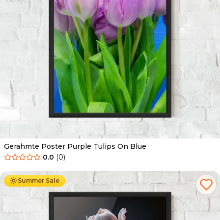
Gerahmte Poster Purple Tulips On Blue
0.0
(
0
)
Ab
49.90
€
29.90
€
Summer Sale