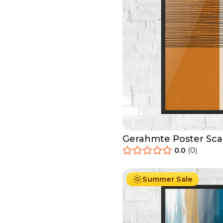
Gerahmte Poster Sca
Painting
0.0
(
0
)
29.90
€
Ab
49.90
€
Summer Sale