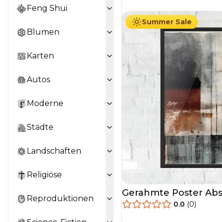
Feng Shui
Summer Sale
Blumen
Karten
Autos
Moderne
Städte
Landschaften
Religiöse
Gerahmte Poster Abst
Reproduktionen
0.0
(
0
)
29.90
€
Ab
49.90
€