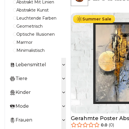
Abstrakt Mit Linien
29.90
€
Ab
49.90
€
Abstrakte Kunst
Leuchtende Farben
Summer Sale
Geometrisch
Optische Illusionen
Marmor
Minimalistisch
Lebensmittel
Tiere
Kinder
Mode
Gerahmte Poster Abs
Frauen
0.0
(
0
)
29.90
€
Ab
49.90
€