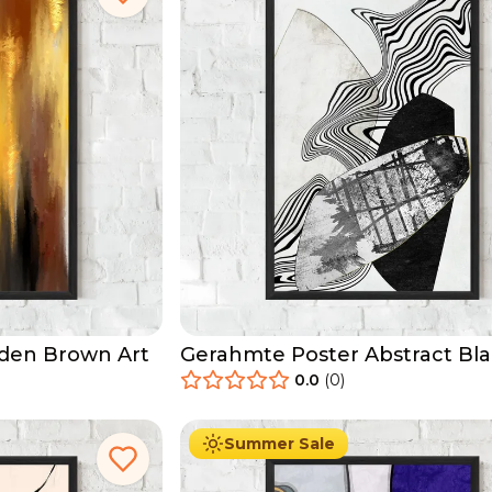
den Brown Art
Gerahmte Poster Abstract Bl
Lines
0.0
(
0
)
29.90
€
Ab
49.90
€
Summer Sale