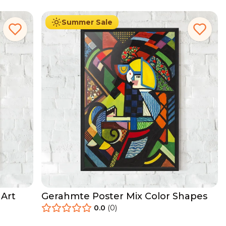
Summer Sale
 Art
Gerahmte Poster Mix Color Shapes
0.0
(
0
)
29.90
€
Ab
49.90
€