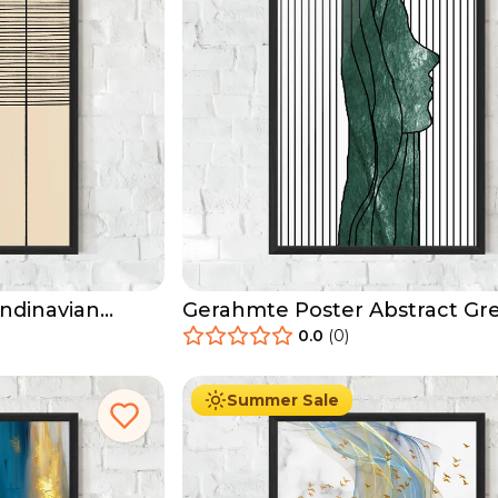
ndinavian
Gerahmte Poster Abstract Gr
Face
0.0
(
0
)
29.90
€
Ab
49.90
€
Summer Sale