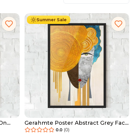
29.90
€
Ab
49.90
€
Summer Sale
 On
Gerahmte Poster Abstract Grey Face
1
0.0
(
0
)
29.90
€
Ab
49.90
€