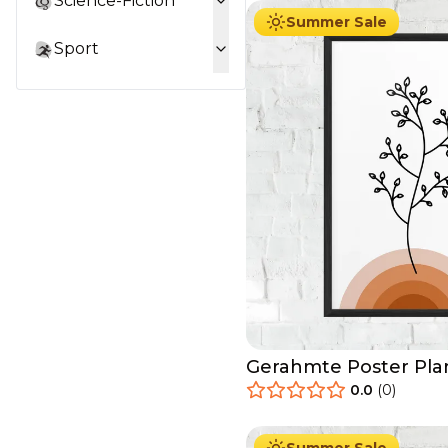
Science-Fiction
Summer Sale
Sport
Gerahmte Poster Pla
Circle
0.0
(
0
)
29.90
€
Ab
49.90
€