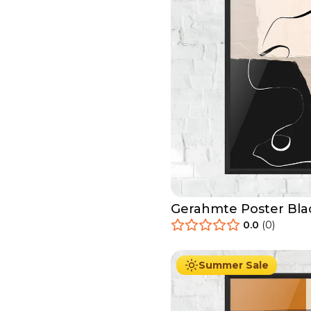
Gerahmte Poster Bla
Brushstrokes
0.0
(
0
)
29.90
€
Ab
49.90
€
Summer Sale