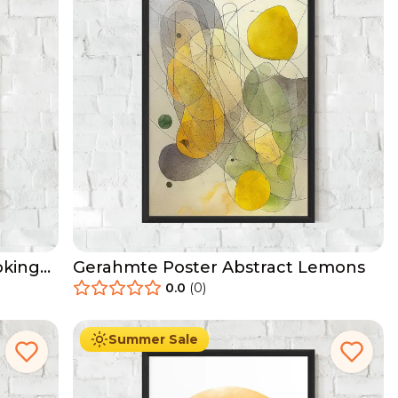
oking
Gerahmte Poster Abstract Lemons
0.0
(
0
)
29.90
€
Ab
49.90
€
Summer Sale