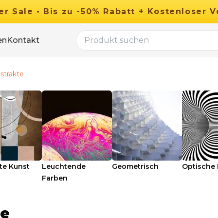
er
Sale
•
Bis zu
-
50
%
Rabatt
+ Kostenloser V
en
Kontakt
strakte
te Kunst
Leuchtende
Geometrisch
Optische 
Farben
te