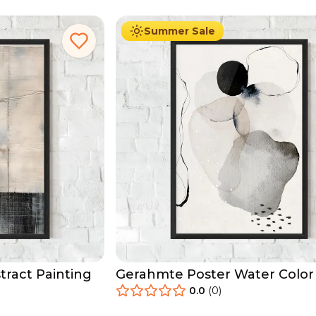
Summer Sale
ract Painting
Gerahmte Poster Water Color
0.0
(
0
)
29.90
€
Ab
49.90
€