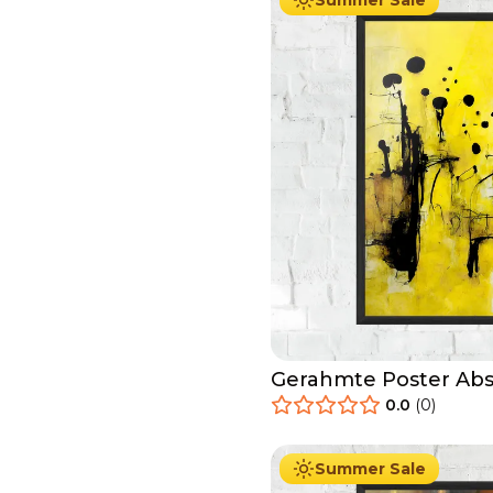
Summer Sale
Gerahmte Poster Abs
Yellow
0.0
(
0
)
29.90
€
Ab
49.90
€
Summer Sale