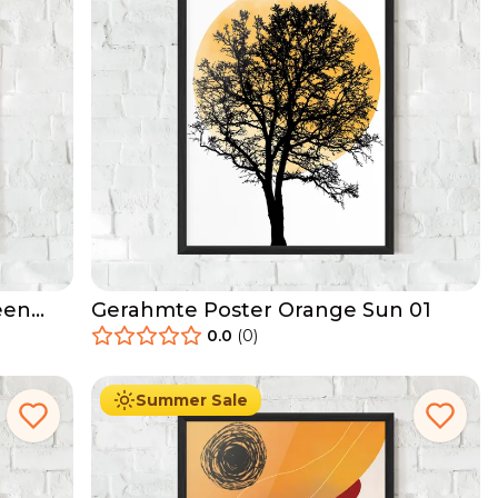
een
Gerahmte Poster Orange Sun 01
0.0
(
0
)
29.90
€
Ab
49.90
€
Summer Sale