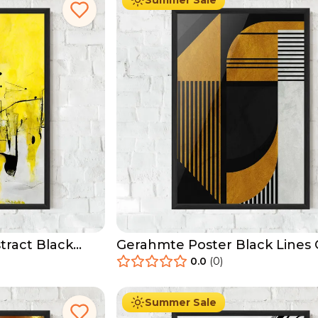
Summer Sale
tract Black
Gerahmte Poster Black Lines
Gold
0.0
(
0
)
29.90
€
Ab
49.90
€
Summer Sale