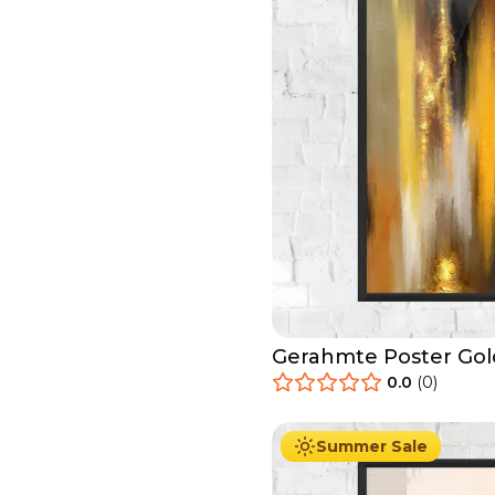
Gerahmte Poster Gol
0.0
(
0
)
29.90
€
Ab
49.90
€
Summer Sale