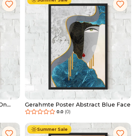
Summer Sale
 On
Gerahmte Poster Abstract Blue Face
0.0
(
0
)
29.90
€
Ab
49.90
€
Summer Sale