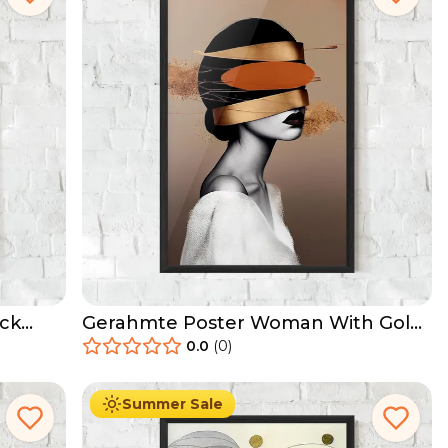
ack
Gerahmte Poster Woman With Gold
Lines
0.0
(
0
)
29.90
€
Ab
49.90
€
Summer Sale