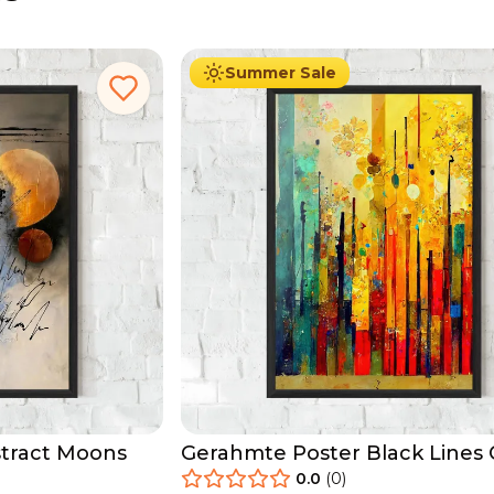
29.90
€
Ab
49.90
€
Summer Sale
tract Moons
Gerahmte Poster Black Lines
Yellow Light
0.0
(
0
)
29.90
€
Ab
49.90
€