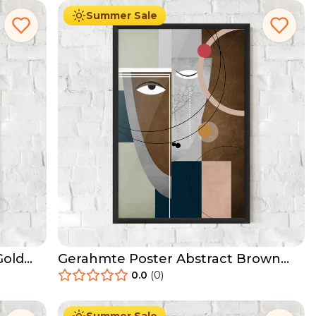
Summer Sale
Gold
Gerahmte Poster Abstract Brown
Face
0.0
(
0
)
29.90
€
Ab
49.90
€