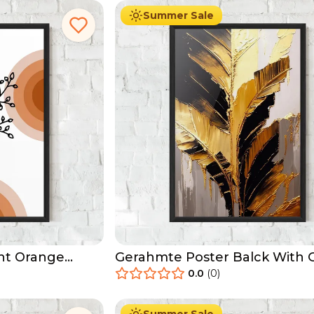
Summer Sale
nt Orange
Gerahmte Poster Balck With 
Leafs
0.0
(
0
)
29.90
€
Ab
49.90
€