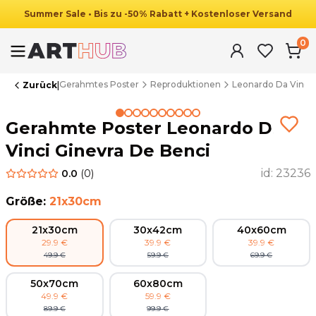
Summer
Sale
•
Bis zu
-
50
%
Rabatt
+ Kostenloser Versand
0
Gerahmtes Poster
Reproduktionen
Leonardo Da Vinci
Zurück
|
Summer Sale
Gerahmte Poster Leonardo Da
Vinci Ginevra De Benci
id:
23236
0.0
(
0
)
Größe
:
21x30cm
21x30cm
30x42cm
40x60cm
29.9
€
39.9
€
39.9
€
49.9
€
59.9
€
69.9
€
50x70cm
60x80cm
49.9
€
59.9
€
89.9
€
99.9
€