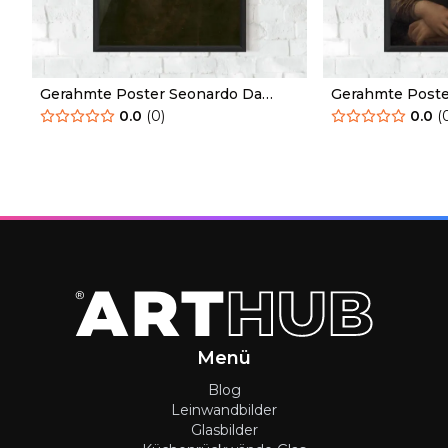
Gerahmte Poster Seonardo Da
Gerahmte Poste
Vinci Saint John The Baptist
Leonardo Da Vi
0.0
(
0
)
0.0
(
Menü
Blog
Leinwandbilder
Glasbilder