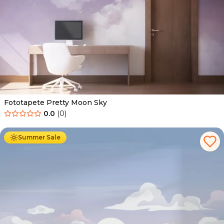
Fototapete Pretty Moon Sky
0.0
(
0
)
Ab
34.90
€
19.90
€
Summer Sale