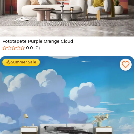
Fototapete Purple Orange Cloud
0.0
(
0
)
Ab
34.90
€
19.90
€
Summer Sale