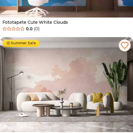
Fototapete Cute White Clouds
0.0
(
0
)
Ab
34.90
€
19.90
€
Summer Sale