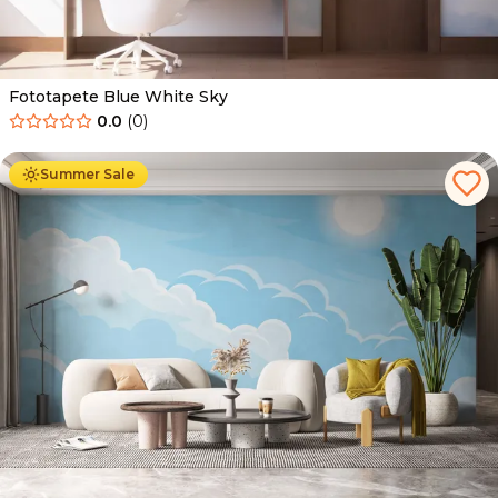
Fototapete Blue White Sky
0.0
(
0
)
Ab
34.90
€
19.90
€
Summer Sale