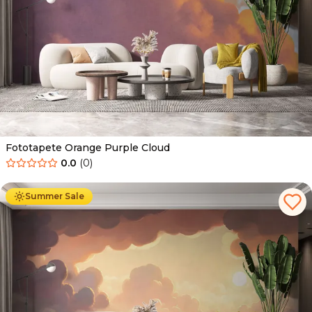
Fototapete Orange Purple Cloud
0.0
(
0
)
Ab
34.90
€
19.90
€
Summer Sale