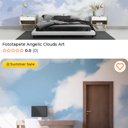
Fototapete Angelic Clouds Art
0.0
(
0
)
Ab
34.90
€
19.90
€
Summer Sale