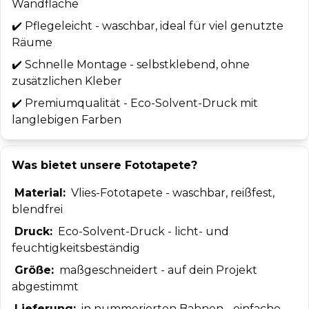
Wandfläche
✔️
Pflegeleicht - waschbar, ideal für viel genutzte
Räume
✔️
Schnelle Montage - selbstklebend, ohne
zusätzlichen Kleber
✔️
Premiumqualität - Eco-Solvent-Druck mit
langlebigen Farben
Was bietet unsere Fototapete?
Material:
Vlies-Fototapete - waschbar, reißfest,
blendfrei
Druck:
Eco-Solvent-Druck - licht- und
feuchtigkeitsbeständig
Größe:
maßgeschneidert - auf dein Projekt
abgestimmt
Lieferung:
in nummerierten Bahnen - einfache