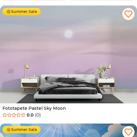
Summer Sale
Fototapete Pastel Sky Moon
0.0
(
0
)
Ab
34.90
€
19.90
€
Summer Sale