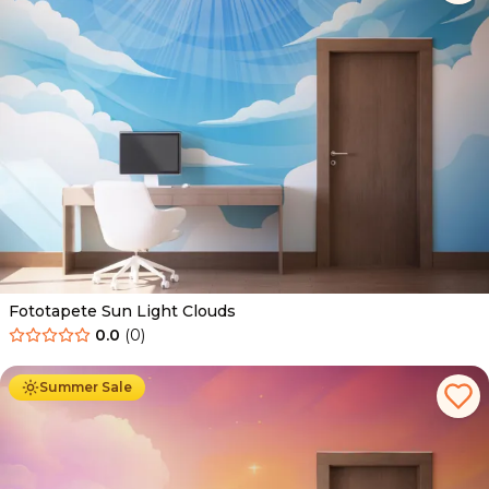
Fototapete Sun Light Clouds
0.0
(
0
)
Ab
34.90
€
19.90
€
Summer Sale