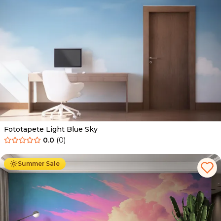
Fototapete Light Blue Sky
0.0
(
0
)
Ab
34.90
€
19.90
€
Summer Sale