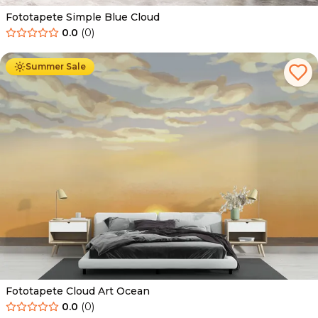
Fototapete Simple Blue Cloud
0.0
(
0
)
Ab
34.90
€
19.90
€
Summer Sale
Fototapete Cloud Art Ocean
0.0
(
0
)
Ab
34.90
€
19.90
€