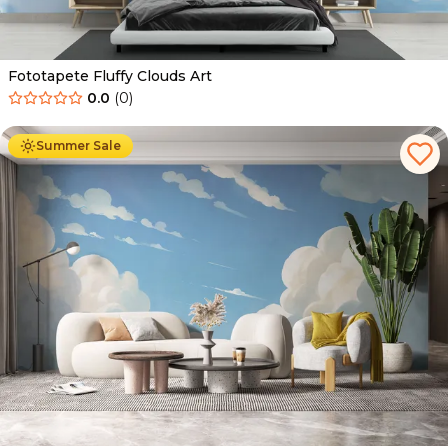
Fototapete Fluffy Clouds Art
0.0
(
0
)
Ab
34.90
€
19.90
€
Summer Sale