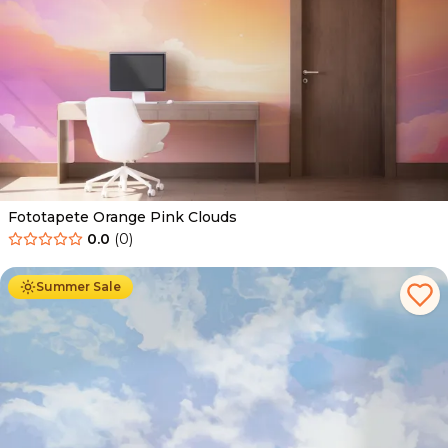
Fototapete Orange Pink Clouds
0.0
(
0
)
Ab
34.90
€
19.90
€
Summer Sale