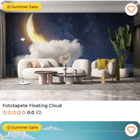
Summer Sale
Fototapete Floating Cloud
0.0
(
0
)
Ab
34.90
€
19.90
€
Summer Sale