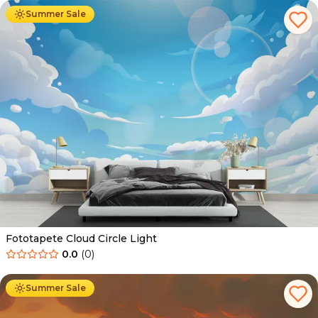
Summer Sale
Fototapete Cloud Circle Light
0.0
(
0
)
Ab
34.90
€
19.90
€
Summer Sale