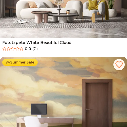
Fototapete White Beautiful Cloud
0.0
(
0
)
Ab
34.90
€
19.90
€
Summer Sale