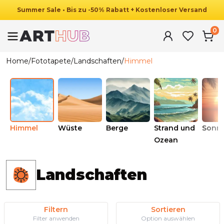
Summer
Sale
•
Bis zu
-
50
%
Rabatt
+ Kostenloser Versand
0
Home
/
Fototapete
/
Landschaften
/
Himmel
Himmel
Wüste
Berge
Strand und
Sonn
Ozean
Landschaften
Filtern
Sortieren
Filter anwenden
Option auswählen
Ab
34.90
€
19.90
€