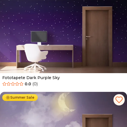
Fototapete Dark Purple Sky
0.0
(
0
)
Ab
34.90
€
19.90
€
Summer Sale