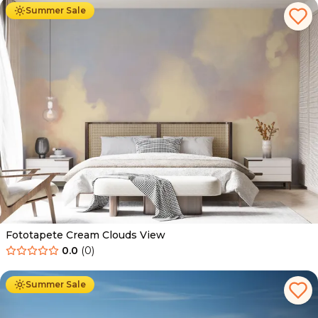
Summer Sale
Fototapete Cream Clouds View
0.0
(
0
)
Ab
34.90
€
19.90
€
Summer Sale