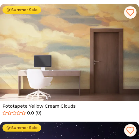
Summer Sale
Fototapete Yellow Cream Clouds
0.0
(
0
)
Ab
34.90
€
19.90
€
Summer Sale