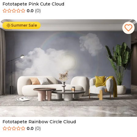
Fototapete Pink Cute Cloud
0.0
(
0
)
Ab
34.90
€
19.90
€
Summer Sale
Fototapete Rainbow Circle Cloud
0.0
(
0
)
Ab
34.90
€
19.90
€