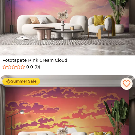
Fototapete Pink Cream Cloud
0.0
(
0
)
Ab
34.90
€
19.90
€
Summer Sale