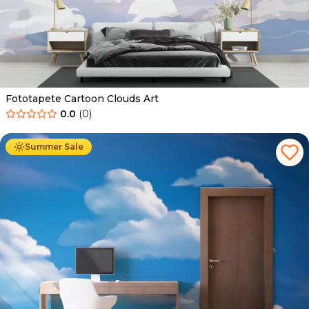
Fototapete Cartoon Clouds Art
0.0
(
0
)
Ab
34.90
€
19.90
€
Summer Sale