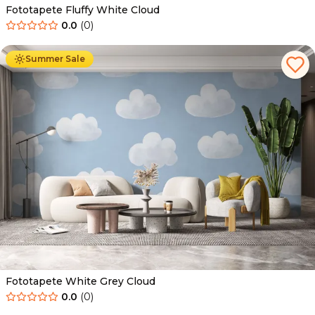
Fototapete Fluffy White Cloud
0.0
(
0
)
Ab
34.90
€
19.90
€
Summer Sale
Fototapete White Grey Cloud
0.0
(
0
)
Ab
34.90
€
19.90
€