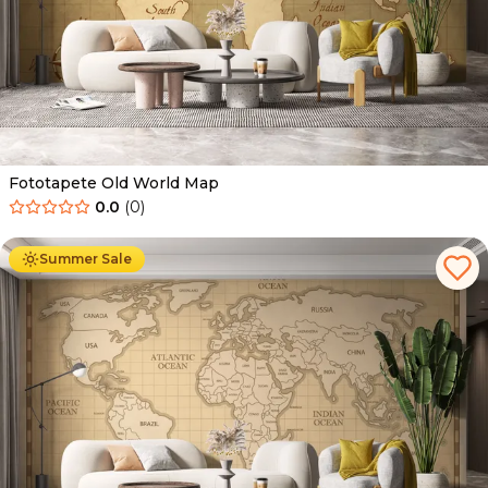
Fototapete Old World Map
0.0
(
0
)
Ab
34.90
€
19.90
€
Summer Sale