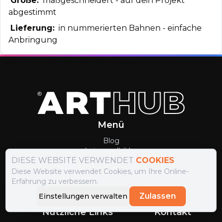
Größe:
maßgeschneidert - auf dein Projekt
abgestimmt
Lieferung:
in nummerierten Bahnen - einfache
Anbringung
Menü
Blog
Leinwandbilder
DIESE WEBSITE VERWENDET
COOKIES
Glasbilder
Küchenrückwände Glas
Diese Website verwendet Cookies, um Ihre Online-
Fototapete
Erfahrung zu verbessern.
Gerahmtes Poster
Zulassen
Einstellungen verwalten
Mehrteilige Leinwandbilder
Nützliche Links
Kontakt