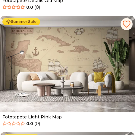
Fototapete Details Old Map
0.0
(
0
)
Ab
34.90
€
19.90
€
Summer Sale
Fototapete Light Pink Map
0.0
(
0
)
Ab
34.90
€
19.90
€