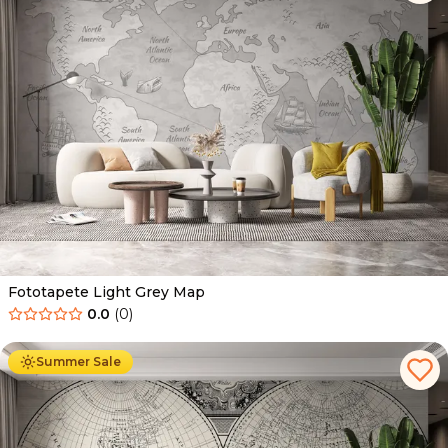
Fototapete Light Grey Map
0.0
(
0
)
Ab
34.90
€
19.90
€
Summer Sale