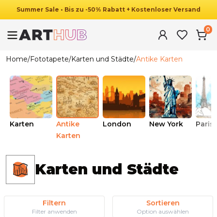
Summer
Sale
•
Bis zu
-
50
%
Rabatt
+ Kostenloser Versand
0
Home
/
Fototapete
/
Karten und Städte
/
Antike Karten
Karten
Antike
London
New York
Paris
Karten
Karten und Städte
Filtern
Sortieren
Filter anwenden
Option auswählen
Ab
34.90
€
19.90
€