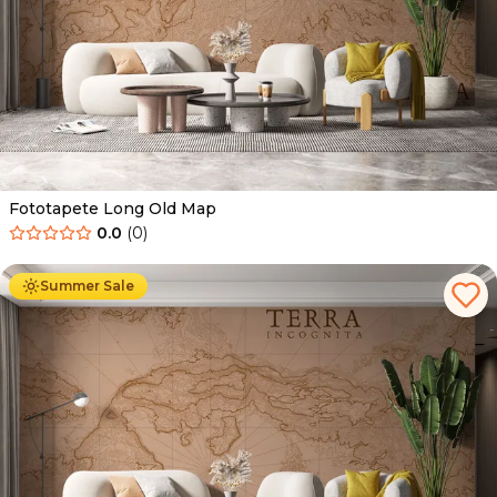
Fototapete Long Old Map
0.0
(
0
)
Ab
34.90
€
19.90
€
Summer Sale