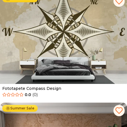
Fototapete Compass Design
0.0
(
0
)
Ab
34.90
€
19.90
€
Summer Sale