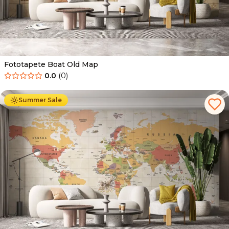
Fototapete Boat Old Map
0.0
(
0
)
Ab
34.90
€
19.90
€
Summer Sale