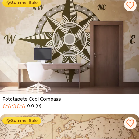
Summer Sale
Fototapete Cool Compass
0.0
(
0
)
Ab
34.90
€
19.90
€
Summer Sale