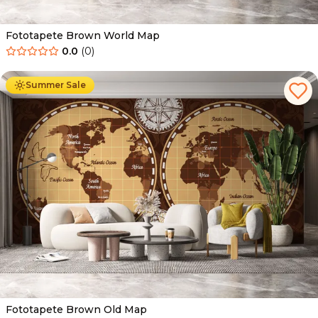
Fototapete Brown World Map
0.0
(
0
)
Ab
34.90
€
19.90
€
Summer Sale
Fototapete Brown Old Map