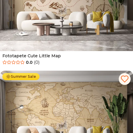
Fototapete Cute Little Map
0.0
(
0
)
Ab
34.90
€
19.90
€
Summer Sale