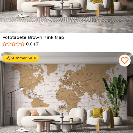
Fototapete Brown Pink Map
0.0
(
0
)
Ab
34.90
€
19.90
€
Summer Sale