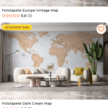
Fototapete Europe Vintage Map
0.0
(
0
)
Ab
34.90
€
19.90
€
Summer Sale
Fototapete Dark Cream Map