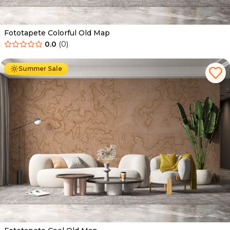
Fototapete Colorful Old Map
0.0
(
0
)
Ab
34.90
€
19.90
€
Summer Sale