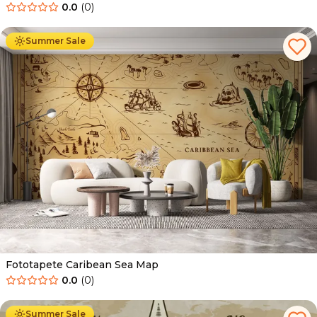
0.0
(
0
)
Ab
34.90
€
19.90
€
Summer Sale
Fototapete Caribean Sea Map
0.0
(
0
)
Ab
34.90
€
19.90
€
Summer Sale