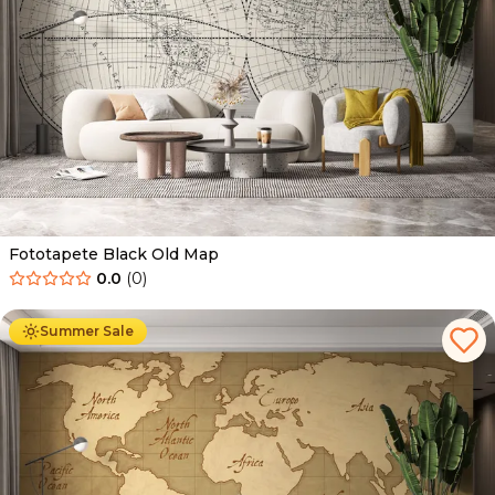
Fototapete Black Old Map
0.0
(
0
)
Ab
34.90
€
19.90
€
Summer Sale