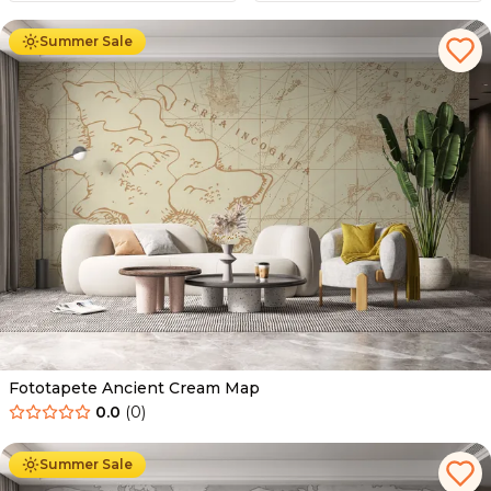
Summer Sale
Fototapete Ancient Cream Map
0.0
(
0
)
Ab
34.90
€
19.90
€
Summer Sale