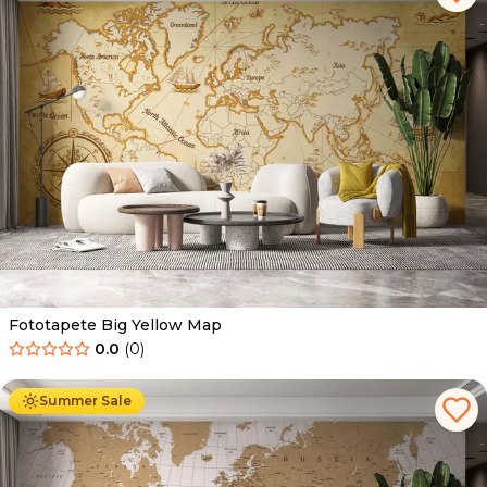
Fototapete Big Yellow Map
0.0
(
0
)
Ab
34.90
€
19.90
€
Summer Sale