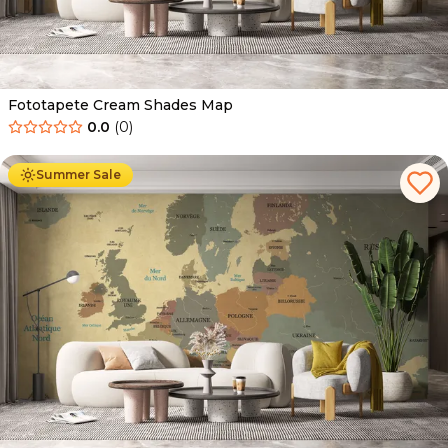
Fototapete Cream Shades Map
0.0
(
0
)
Ab
34.90
€
19.90
€
Summer Sale