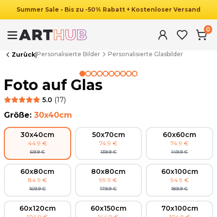
Summer
Sale
•
Bis zu
-
50
%
Rabatt
+ Kostenloser Versand
0
Personalisierte Bilder
Personalisierte Glasbilder
Zurück
|
Summer Sale
Foto auf Glas
5.0
(
17
)
Größe
:
30x40cm
30x40cm
50x70cm
60x60cm
44.9
€
74.9
€
74.9
€
69.9
€
139.9
€
149.9
€
60x80cm
80x80cm
60x100cm
84.9
€
99.9
€
94.9
€
169.9
€
179.9
€
189.9
€
60x120cm
60x150cm
70x100cm
104.9
€
144.9
€
104.9
€