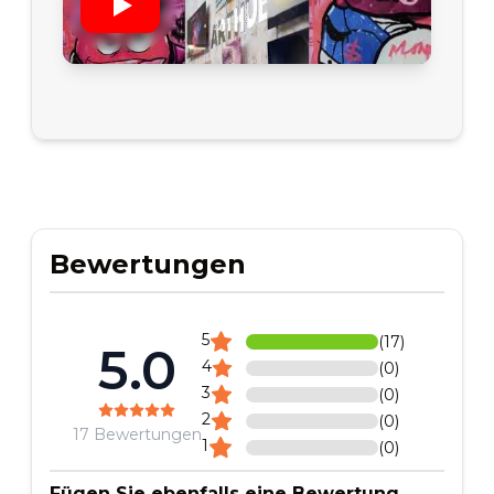
Bewertungen
5
(
17
)
5.0
4
(
0
)
3
(
0
)
2
(
0
)
17
Bewertungen
1
(
0
)
Fügen Sie ebenfalls eine Bewertung