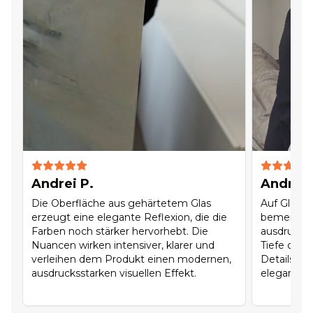
Andrei P.
Andreea
Die Oberfläche aus gehärtetem Glas
Auf Glas w
erzeugt eine elegante Reflexion, die die
bemerkens
Farben noch stärker hervorhebt. Die
ausdrucksv
Nuancen wirken intensiver, klarer und
Tiefe der 
verleihen dem Produkt einen modernen,
Details un
ausdrucksstarken visuellen Effekt.
elegantes 