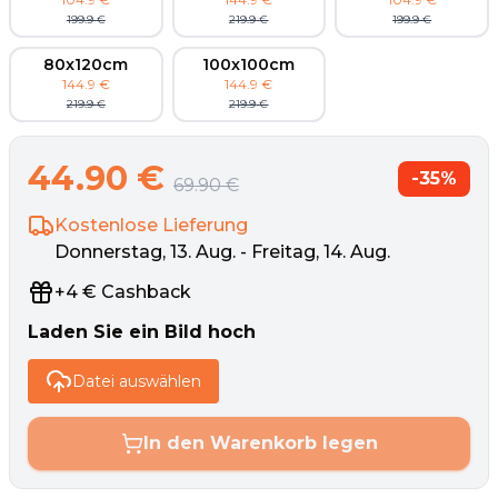
199.9
€
219.9
€
199.9
€
80x120cm
100x100cm
144.9
€
144.9
€
219.9
€
219.9
€
44.90
€
-
35
%
69.90
€
Kostenlose Lieferung
Donnerstag, 13. Aug. - Freitag, 14. Aug.
+
4
€
Cashback
Laden Sie ein Bild hoch
Datei auswählen
In den Warenkorb legen