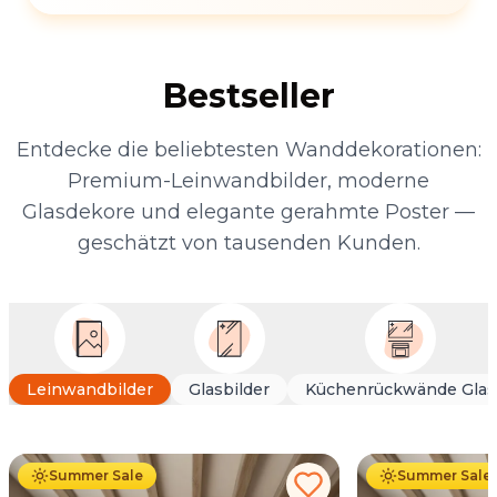
Bestseller
Entdecke die beliebtesten Wanddekorationen:
Premium-Leinwandbilder, moderne
Glasdekore und elegante gerahmte Poster —
geschätzt von tausenden Kunden.
Leinwandbilder
Glasbilder
Küchenrückwände Glas
Ab
39.90
€
34.90
€
Ab
39.90
€
34
Summer Sale
Summer Sale