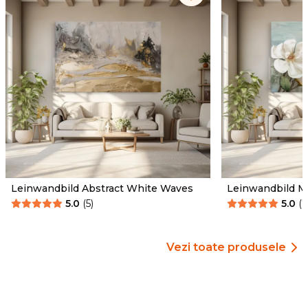
Leinwandbild Abstract White Waves
Leinwandbild M
5.0
(
5
)
5.0
(
7
Vezi toate produsele