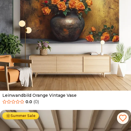
Leinwandbild Orange Vintage Vase
0.0
(
0
)
Ab
39.90
€
34.90
€
Summer Sale