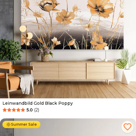
Leinwandbild Gold Black Poppy
5.0
(
2
)
Ab
39.90
€
34.90
€
Summer Sale