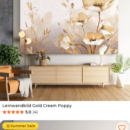
Leinwandbild Gold Cream Poppy
5.0
(
4
)
Ab
39.90
€
34.90
€
Summer Sale