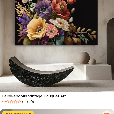
Leinwandbild Vintage Bouquet Art
0.0
(
0
)
Ab
39.90
€
34.90
€
Summer Sale