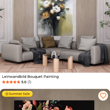
Leinwandbild Bouquet Painting
5.0
(
1
)
Ab
39.90
€
34.90
€
Summer Sale