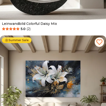
Leinwandbild Colorful Daisy Mix
5.0
(
2
)
Ab
39.90
€
34.90
€
Summer Sale