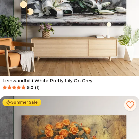
Leinwandbild White Pretty Lily On Grey
5.0
(
1
)
Ab
39.90
€
34.90
€
Summer Sale