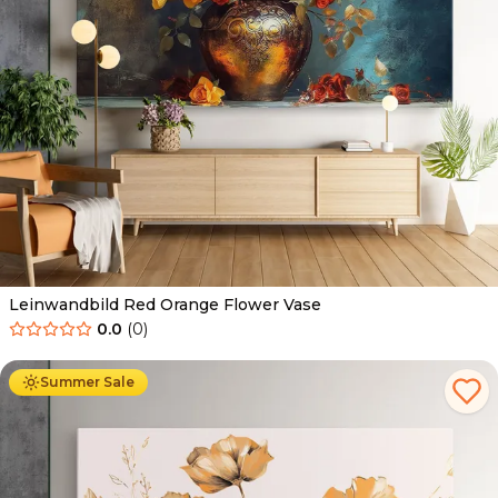
Leinwandbild Red Orange Flower Vase
0.0
(
0
)
Ab
39.90
€
34.90
€
Summer Sale