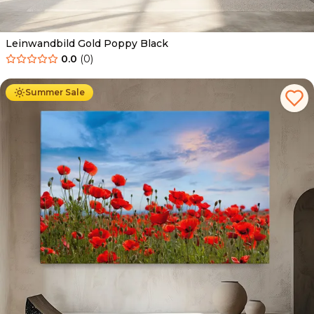
Leinwandbild Gold Poppy Black
0.0
(
0
)
Ab
39.90
€
34.90
€
Summer Sale