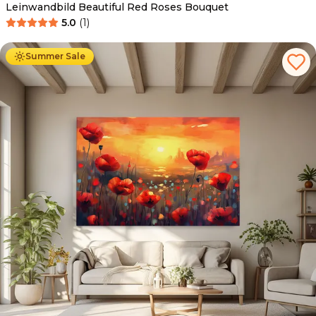
Leinwandbild Beautiful Red Roses Bouquet
5.0
(
1
)
Ab
39.90
€
34.90
€
Summer Sale