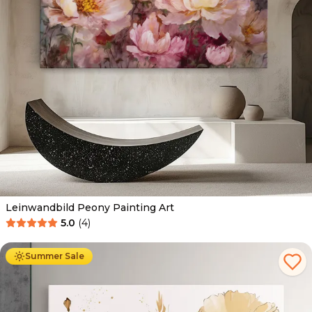
Leinwandbild Peony Painting Art
5.0
(
4
)
Ab
39.90
€
34.90
€
Summer Sale