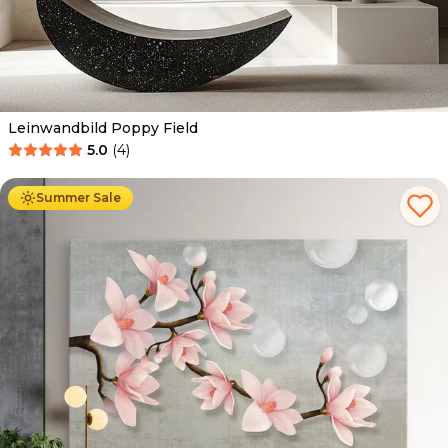
Leinwandbild Poppy Field
5.0
(
4
)
Ab
39.90
€
34.90
€
Summer Sale