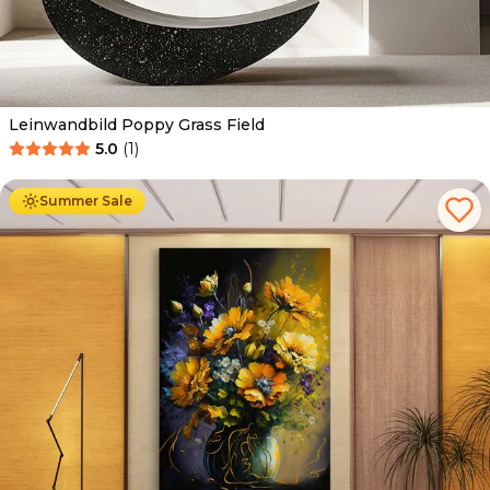
Leinwandbild Poppy Grass Field
5.0
(
1
)
Ab
39.90
€
34.90
€
Summer Sale