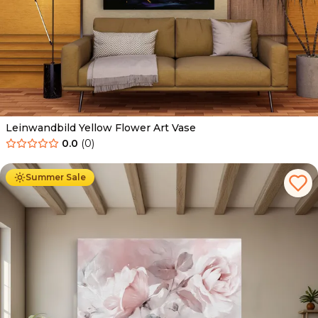
Leinwandbild Yellow Flower Art Vase
0.0
(
0
)
Ab
39.90
€
34.90
€
Summer Sale