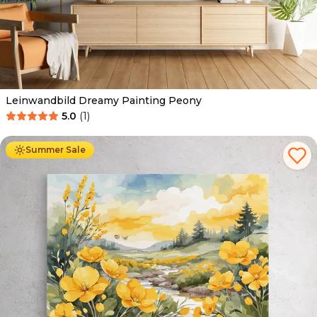
Leinwandbild Dreamy Painting Peony
5.0
(
1
)
Ab
39.90
€
34.90
€
Summer Sale