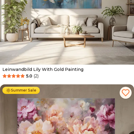
Leinwandbild Lily With Gold Painting
5.0
(
2
)
Ab
39.90
€
34.90
€
Summer Sale