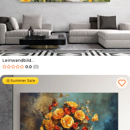
Leinwandbild
Vector_nature_landscape_with_beautiful_yellow_flowers_wat
0.0
(
0
)
Ab
39.90
€
34.90
€
Summer Sale