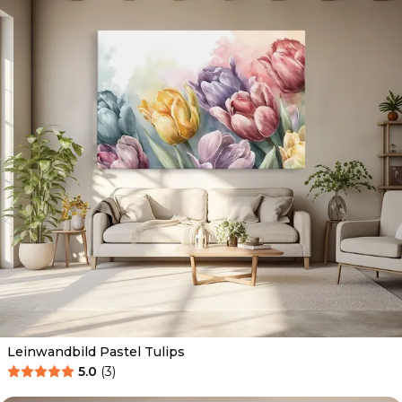
Leinwandbild Pastel Tulips
5.0
(
3
)
Ab
39.90
€
34.90
€