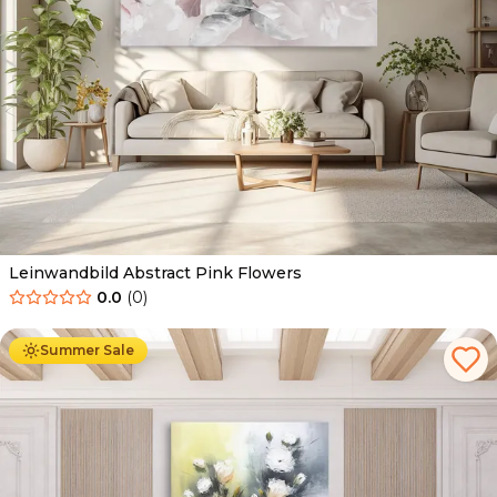
Leinwandbild Abstract Pink Flowers
0.0
(
0
)
Ab
39.90
€
34.90
€
Summer Sale