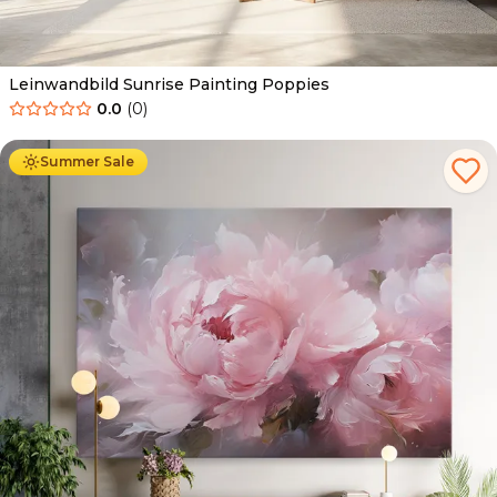
Leinwandbild Sunrise Painting Poppies
0.0
(
0
)
Ab
39.90
€
34.90
€
Summer Sale