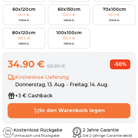
60x120cm
60x150cm
70x100cm
99.9
€
134.9
€
99.9
€
179.9
€
199.9
€
179.9
€
80x120cm
100x100cm
139.9
€
139.9
€
199.9
€
199.9
€
34.90
€
-
50
%
69.90
€
Kostenlose Lieferung
Donnerstag, 13. Aug. - Freitag, 14. Aug.
+
3
€
Cashback
In den Warenkorb legen
Kostenlose Rückgabe
2 Jahre Garantie
Umtausch und Rückgabe
Die 2-jährige Garantie deckt