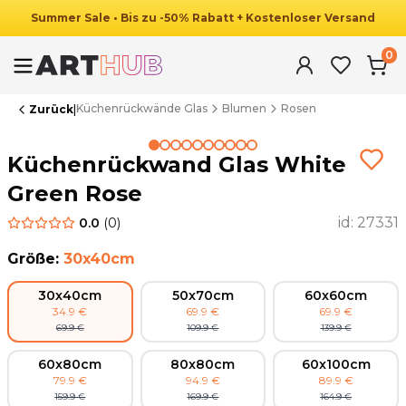
Summer
Sale
•
Bis zu
-
50
%
Rabatt
+ Kostenloser Versand
0
Küchenrückwände Glas
Blumen
Rosen
Zurück
|
Summer Sale
Küchenrückwand Glas White
Green Rose
id:
27331
0.0
(
0
)
Größe
:
30x40cm
30x40cm
50x70cm
60x60cm
34.9
€
69.9
€
69.9
€
69.9
€
109.9
€
139.9
€
60x80cm
80x80cm
60x100cm
79.9
€
94.9
€
89.9
€
159.9
€
169.9
€
164.9
€