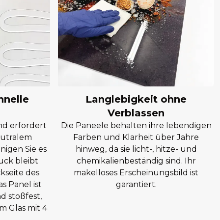
hnelle
Langlebigkeit ohne
Verblassen
nd erfordert
Die Paneele behalten ihre lebendigen
eutralem
Farben und Klarheit über Jahre
nigen Sie es
hinweg, da sie licht-, hitze- und
uck bleibt
chemikalienbeständig sind. Ihr
ckseite des
makelloses Erscheinungsbild ist
as Panel ist
garantiert.
d stoßfest,
m Glas mit 4