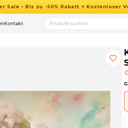
er
Sale
•
Bis zu
-
50
%
Rabatt
+ Kostenloser V
en
Kontakt
G