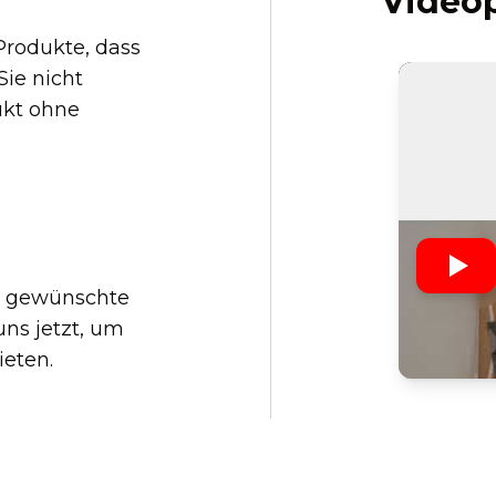
Videop
Produkte, dass
Sie nicht
ukt ohne
s gewünschte
uns jetzt, um
eten.