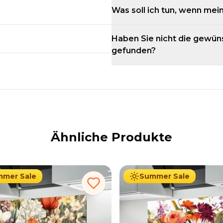
Was soll ich tun, wenn mein
Haben Sie nicht die gewün
gefunden?
Ähnliche Produkte
34.90
€
34.90
€
.90
€
Ab
69.90
€
mer Sale
Summer Sale