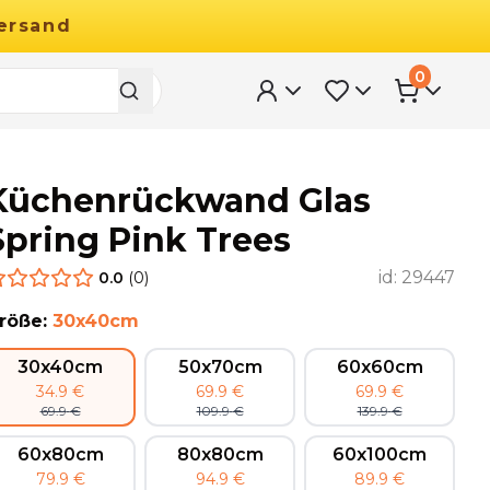
ersand
0
Küchenrückwand Glas
Spring Pink Trees
id:
29447
0.0
(
0
)
röße
:
30x40cm
30x40cm
50x70cm
60x60cm
34.9
€
69.9
€
69.9
€
69.9
€
109.9
€
139.9
€
60x80cm
80x80cm
60x100cm
79.9
€
94.9
€
89.9
€