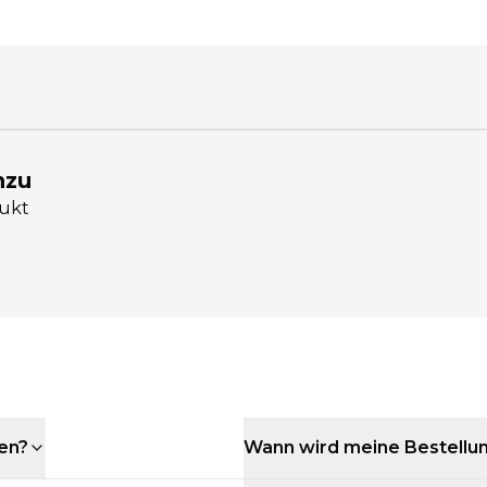
nzu
dukt
den?
Wann wird meine Bestellu