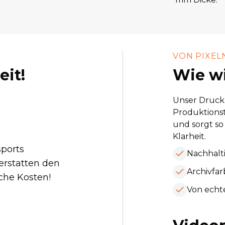
VON PIXEL
eit!
Wie wi
Unser Druckp
Produktionst
und sorgt so
Klarheit.
sports
Nachhalt
 erstatten den
Archivfar
iche Kosten!
Von echt