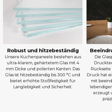
Beeindr
Robust und hitzebeständig
Die Glas
Unsere Küchenpaneele bestehen aus
Drucktec
ultra-klarem, gehärtetem Glas mit 4
Rückseite 
mm Dicke und polierten Kanten. Das
Druck hat e
Glas ist hitzebeständig bis 300 °C und
mit beein
bietet erhöhte Stoßfestigkeit für
lebendigen
Langlebigkeit und Sicherheit.
erzeugt 
präz