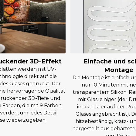
uckender 3D-Effekt
Einfache und sc
platten werden mit UV-
Montage
hnologie direkt auf die
Die Montage ist einfach u
des Glases gedruckt. Der
nur 10 Minuten mit n
ine hervorragende Qualität
transparentem Silikon. Rei
druckender 3D-Tiefe und
mit Glasreiniger (der Dr
 Farben, die mit 9 Farben
intakt, da er auf der Rü
werden, um jedes Detail
Glases angebracht ist). D
ise wiederzugeben.
hitzebeständig, kratz- un
hergestellt aus gehärtete
mm Dicke.