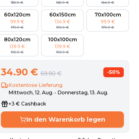
159.9
€
169.9
€
164.9
€
60x120cm
60x150cm
70x100cm
99.9
€
134.9
€
99.9
€
179.9
€
199.9
€
179.9
€
80x120cm
100x100cm
139.9
€
139.9
€
199.9
€
199.9
€
34.90
€
-
50
%
69.90
€
Kostenlose Lieferung
Mittwoch, 12. Aug. - Donnerstag, 13. Aug.
+
3
€
Cashback
In den Warenkorb legen