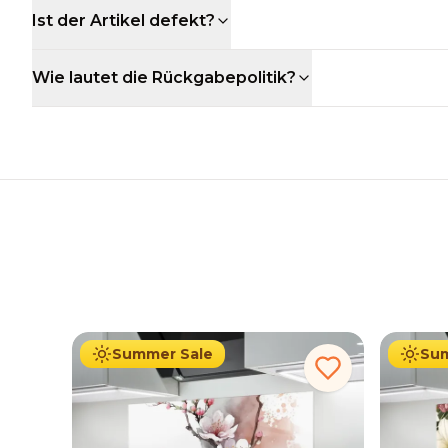
Ist der Artikel defekt?
Wie lautet die Rückgabepolitik?
34.90
€
Ab
69.90
€
Ab
69
Summer Sale
Sum