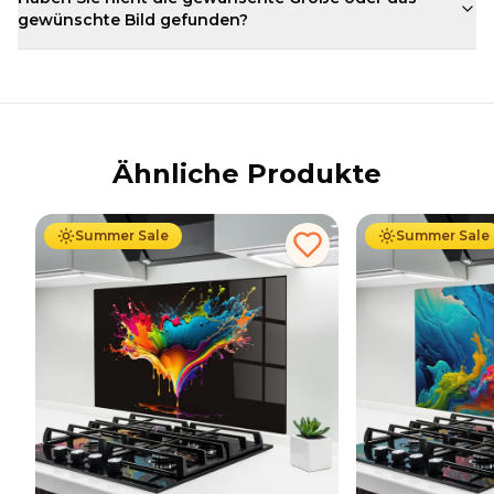
gewünschte Bild gefunden?
Ähnliche Produkte
Ab
69.90
€
34.90
€
Ab
69.90
€
34
Summer Sale
Summer Sale