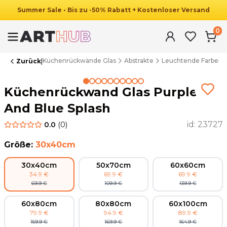
Summer
Sale
•
Bis zu
-
50
%
Rabatt
+ Kostenloser Versand
0
Küchenrückwände Glas
Abstrakte
Leuchtende Farben
Zurück
|
Summer Sale
Küchenrückwand Glas Purple
And Blue Splash
id:
23727
0.0
(
0
)
Größe
:
30x40cm
30x40cm
50x70cm
60x60cm
34.9
€
69.9
€
69.9
€
69.9
€
109.9
€
139.9
€
60x80cm
80x80cm
60x100cm
79.9
€
94.9
€
89.9
€
159.9
€
169.9
€
164.9
€