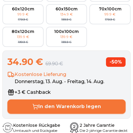
60x120cm
60x150cm
70x100cm
99.9
€
134.9
€
99.9
€
179.9
€
199.9
€
179.9
€
80x120cm
100x100cm
139.9
€
139.9
€
199.9
€
199.9
€
34.90
€
-
50
%
69.90
€
Kostenlose Lieferung
Donnerstag, 13. Aug. - Freitag, 14. Aug.
+
3
€
Cashback
In den Warenkorb legen
Kostenlose Rückgabe
2 Jahre Garantie
Umtausch und Rückgabe
Die 2-jährige Garantie deckt