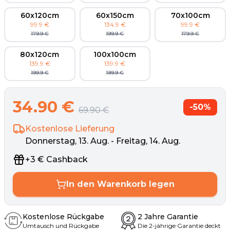
60x120cm
60x150cm
70x100cm
99.9
€
134.9
€
99.9
€
179.9
€
199.9
€
179.9
€
80x120cm
100x100cm
139.9
€
139.9
€
199.9
€
199.9
€
34.90
€
-
50
%
69.90
€
Kostenlose Lieferung
Donnerstag, 13. Aug. - Freitag, 14. Aug.
+
3
€
Cashback
In den Warenkorb legen
Kostenlose Rückgabe
2 Jahre Garantie
Umtausch und Rückgabe
Die 2-jährige Garantie deckt