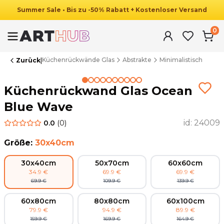
Summer
Sale
•
Bis zu
-
50
%
Rabatt
+ Kostenloser Versand
0
Küchenrückwände Glas
Abstrakte
Minimalistisch
Zurück
|
Summer Sale
Küchenrückwand Glas Ocean
Blue Wave
id:
24009
0.0
(
0
)
Größe
:
30x40cm
30x40cm
50x70cm
60x60cm
34.9
€
69.9
€
69.9
€
69.9
€
109.9
€
139.9
€
60x80cm
80x80cm
60x100cm
79.9
€
94.9
€
89.9
€
159.9
€
169.9
€
164.9
€