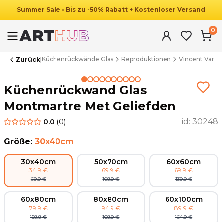
Summer
Sale
•
Bis zu
-
50
%
Rabatt
+ Kostenloser Versand
0
Küchenrückwände Glas
Reproduktionen
Vincent Van 
Zurück
|
Summer Sale
Küchenrückwand Glas
Montmartre Met Geliefden
id:
30248
0.0
(
0
)
Größe
:
30x40cm
30x40cm
50x70cm
60x60cm
34.9
€
69.9
€
69.9
€
69.9
€
109.9
€
139.9
€
60x80cm
80x80cm
60x100cm
79.9
€
94.9
€
89.9
€
159.9
€
169.9
€
164.9
€