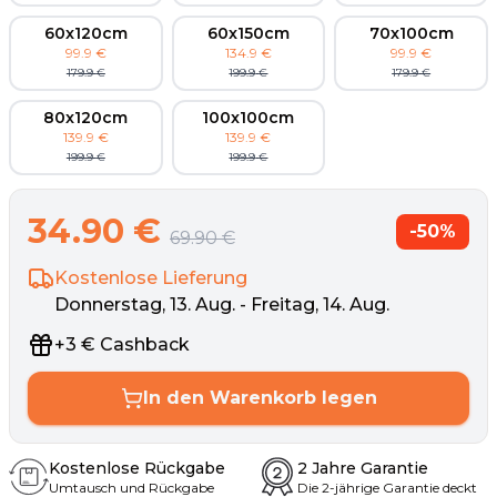
60x120cm
60x150cm
70x100cm
99.9
€
134.9
€
99.9
€
179.9
€
199.9
€
179.9
€
80x120cm
100x100cm
139.9
€
139.9
€
199.9
€
199.9
€
34.90
€
-
50
%
69.90
€
Kostenlose Lieferung
Donnerstag, 13. Aug. - Freitag, 14. Aug.
+
3
€
Cashback
In den Warenkorb legen
Kostenlose Rückgabe
2 Jahre Garantie
Umtausch und Rückgabe
Die 2-jährige Garantie deckt