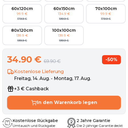
60x120cm
60x150cm
70x100cm
99.9
€
134.9
€
99.9
€
179.9
€
199.9
€
179.9
€
80x120cm
100x100cm
139.9
€
139.9
€
199.9
€
199.9
€
34.90
€
-
50
%
69.90
€
Kostenlose Lieferung
Freitag, 14. Aug. - Montag, 17. Aug.
+
3
€
Cashback
In den Warenkorb legen
Kostenlose Rückgabe
2 Jahre Garantie
Umtausch und Rückgabe
Die 2-jährige Garantie deckt