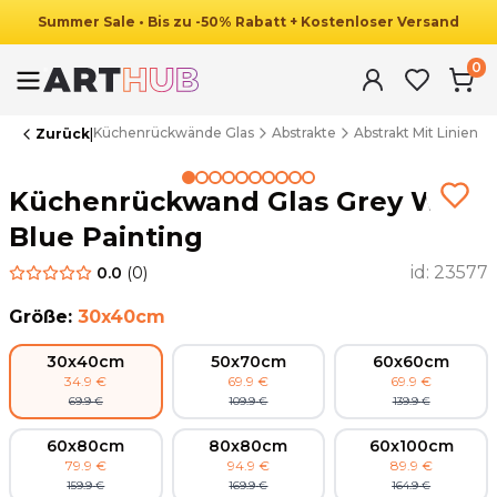
Summer
Sale
•
Bis zu
-
50
%
Rabatt
+ Kostenloser Versand
0
Küchenrückwände Glas
Abstrakte
Abstrakt Mit Linien
Zurück
|
Summer Sale
Küchenrückwand Glas Grey With
Blue Painting
id:
23577
0.0
(
0
)
Größe
:
30x40cm
30x40cm
50x70cm
60x60cm
34.9
€
69.9
€
69.9
€
69.9
€
109.9
€
139.9
€
60x80cm
80x80cm
60x100cm
79.9
€
94.9
€
89.9
€
159.9
€
169.9
€
164.9
€