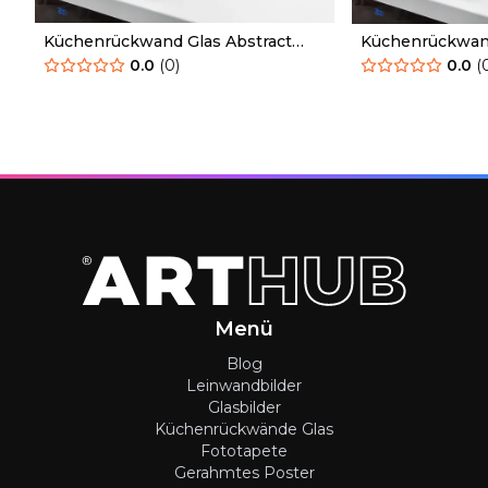
Küchenrückwand Glas Abstract
Küchenrückwand
Golden Art
Golden Landsca
0.0
(
0
)
0.0
(
Menü
Blog
Leinwandbilder
Glasbilder
Küchenrückwände Glas
Fototapete
Gerahmtes Poster