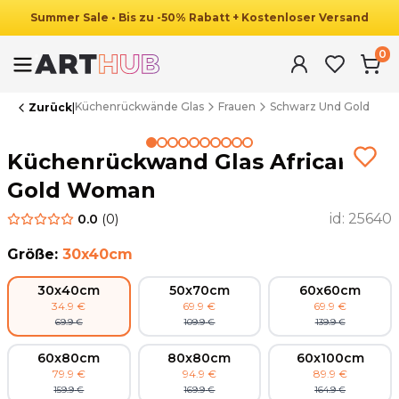
Summer
Sale
•
Bis zu
-
50
%
Rabatt
+ Kostenloser Versand
0
Küchenrückwände Glas
Frauen
Schwarz Und Gold
Zurück
|
Summer Sale
Küchenrückwand Glas African
Gold Woman
id:
25640
0.0
(
0
)
Größe
:
30x40cm
30x40cm
50x70cm
60x60cm
34.9
€
69.9
€
69.9
€
69.9
€
109.9
€
139.9
€
60x80cm
80x80cm
60x100cm
79.9
€
94.9
€
89.9
€
159.9
€
169.9
€
164.9
€