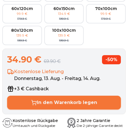
60x120cm
60x150cm
70x100cm
99.9
€
134.9
€
99.9
€
179.9
€
199.9
€
179.9
€
80x120cm
100x100cm
139.9
€
139.9
€
199.9
€
199.9
€
34.90
€
-
50
%
69.90
€
Kostenlose Lieferung
Donnerstag, 13. Aug. - Freitag, 14. Aug.
+
3
€
Cashback
In den Warenkorb legen
Kostenlose Rückgabe
2 Jahre Garantie
Umtausch und Rückgabe
Die 2-jährige Garantie deckt