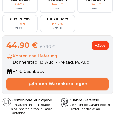
104.9
€
144.9
€
104.9
€
199.9
€
219.9
€
199.9
€
80x120cm
100x100cm
144.9
€
144.9
€
219.9
€
219.9
€
44.90
€
-
35
%
69.90
€
Kostenlose Lieferung
Donnerstag, 13. Aug. - Freitag, 14. Aug.
+
4
€
Cashback
In den Warenkorb legen
Kostenlose Rückgabe
2 Jahre Garantie
Umtausch und Rückgabe
Die 2-jährige Garantie deckt
sind innerhalb von 14 Tagen
Herstellungsfehler ab
kostenlos