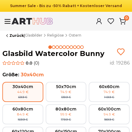
Summer
Sale
•
Bis zu
-
50
%
Rabatt
+ Kostenloser Versand
0
Glasbilder
Religiöse
Ostern
Zurück
|
Summer Sale
Glasbild Watercolor Bunny
id:
19286
0.0
(
0
)
Größe
:
30x40cm
30x40cm
50x70cm
60x60cm
44.9
€
74.9
€
74.9
€
69.9
€
139.9
€
149.9
€
60x80cm
80x80cm
60x100cm
84.9
€
99.9
€
94.9
€
169.9
€
179.9
€
189.9
€
60x120cm
60x150cm
70x100cm