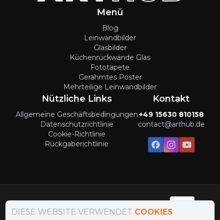
Menü
Blog
Leinwandbilder
Glasbilder
Küchenrückwände Glas
Fototapete
Gerahmtes Poster
Mehrteilige Leinwandbilder
Nützliche Links
Kontakt
Allgemeine Geschäftsbedingungen
+49 15630 810158
Datenschutzrichtlinie
contact@arthub.de
Cookie-Richtlinie
Rückgaberichtlinie
Zahlungsmethoden
:
DIESE WEBSITE VERWENDET
COOKIES