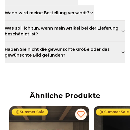
Wann wird meine Bestellung versandt?
Was soll ich tun, wenn mein Artikel bei der Lieferung
beschädigt ist?
Haben Sie nicht die gewünschte Größe oder das
gewünschte Bild gefunden?
Ähnliche Produkte
Ab
69.90
€
44.90
€
Ab
69.90
€
44
Summer Sale
Summer Sale