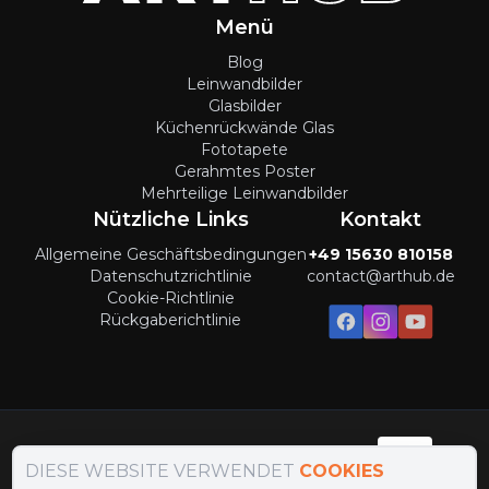
Menü
Blog
Leinwandbilder
Glasbilder
Küchenrückwände Glas
Fototapete
Gerahmtes Poster
Mehrteilige Leinwandbilder
Nützliche Links
Kontakt
Allgemeine Geschäftsbedingungen
+49 15630 810158
Datenschutzrichtlinie
contact@arthub.de
Cookie-Richtlinie
Rückgaberichtlinie
Zahlungsmethoden
:
DIESE WEBSITE VERWENDET
COOKIES