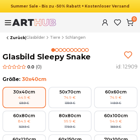
Summer
Sale
•
Bis zu
-
50
%
Rabatt
+ Kostenloser Versand
0
Glasbilder
Tiere
Schlangen
Zurück
|
Summer Sale
Glasbild Sleepy Snake
id:
12909
0.0
(
0
)
Größe
:
30x40cm
30x40cm
50x70cm
60x60cm
44.9
€
74.9
€
74.9
€
69.9
€
139.9
€
149.9
€
60x80cm
80x80cm
60x100cm
84.9
€
99.9
€
94.9
€
169.9
€
179.9
€
189.9
€
60x120cm
60x150cm
70x100cm