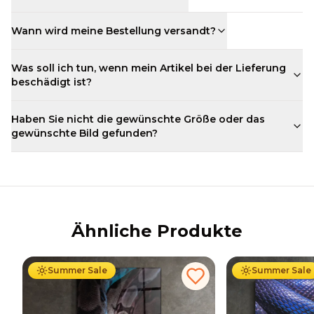
Wann wird meine Bestellung versandt?
Was soll ich tun, wenn mein Artikel bei der Lieferung
beschädigt ist?
Haben Sie nicht die gewünschte Größe oder das
gewünschte Bild gefunden?
Ähnliche Produkte
Ab
69.90
€
44.90
€
Ab
69.90
€
44
Summer Sale
Summer Sale