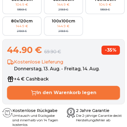
104.9
€
144.9
€
104.9
€
199.9
€
219.9
€
199.9
€
80x120cm
100x100cm
144.9
€
144.9
€
219.9
€
219.9
€
44.90
€
-
35
%
69.90
€
Kostenlose Lieferung
Donnerstag, 13. Aug. - Freitag, 14. Aug.
+
4
€
Cashback
In den Warenkorb legen
Kostenlose Rückgabe
2 Jahre Garantie
Umtausch und Rückgabe
Die 2-jährige Garantie deckt
sind innerhalb von 14 Tagen
Herstellungsfehler ab
kostenlos