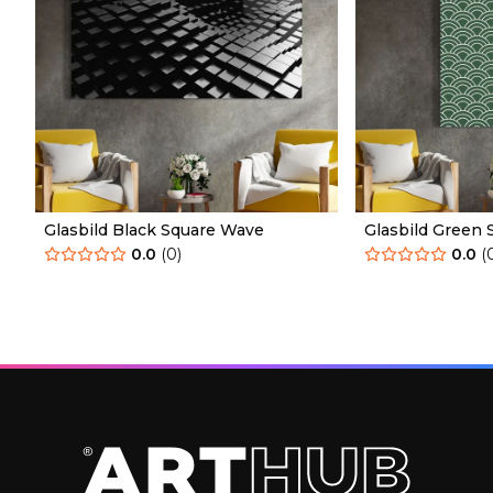
Glasbild Black Square Wave
Glasbild Green 
0.0
(
0
)
0.0
(