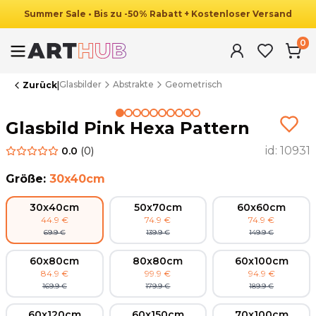
Summer
Sale
•
Bis zu
-
50
%
Rabatt
+ Kostenloser Versand
0
Glasbilder
Abstrakte
Geometrisch
Zurück
|
Summer Sale
Glasbild Pink Hexa Pattern
id:
10931
0.0
(
0
)
Größe
:
30x40cm
30x40cm
50x70cm
60x60cm
44.9
€
74.9
€
74.9
€
69.9
€
139.9
€
149.9
€
60x80cm
80x80cm
60x100cm
84.9
€
99.9
€
94.9
€
169.9
€
179.9
€
189.9
€
60x120cm
60x150cm
70x100cm