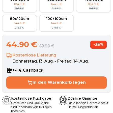
104.9
€
144.9
€
104.9
€
199.9
€
219.9
€
199.9
€
80x120cm
100x100cm
144.9
€
144.9
€
219.9
€
219.9
€
44.90
€
-
35
%
69.90
€
Kostenlose Lieferung
Donnerstag, 13. Aug. - Freitag, 14. Aug.
+
4
€
Cashback
In den Warenkorb legen
Kostenlose Rückgabe
2 Jahre Garantie
Umtausch und Rückgabe
Die 2-jährige Garantie deckt
sind innerhalb von 14 Tagen
Herstellungsfehler ab
kostenlos