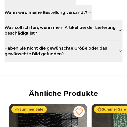
Wann wird meine Bestellung versandt?
Was soll ich tun, wenn mein Artikel bei der Lieferung
beschädigt ist?
Haben Sie nicht die gewünschte Größe oder das
gewünschte Bild gefunden?
Ähnliche Produkte
Ab
69.90
€
44.90
€
Ab
69.90
€
44
Summer Sale
Summer Sale