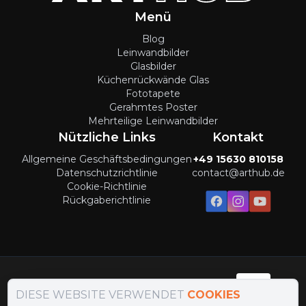
Menü
Blog
Leinwandbilder
Glasbilder
Küchenrückwände Glas
Fototapete
Gerahmtes Poster
Mehrteilige Leinwandbilder
Nützliche Links
Kontakt
Allgemeine Geschäftsbedingungen
+49 15630 810158
Datenschutzrichtlinie
contact@arthub.de
Cookie-Richtlinie
Rückgaberichtlinie
Zahlungsmethoden
:
DIESE WEBSITE VERWENDET
COOKIES