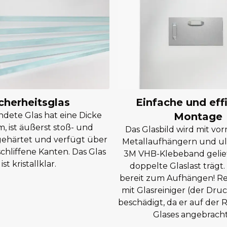
Einfache und eff
cherheitsglas
Montage
dete Glas hat eine Dicke
, ist äußerst stoß- und
Das Glasbild wird mit vo
 gehärtet und verfügt über
Metallaufhängern und ul
chliffene Kanten. Das Glas
3M VHB-Klebeband geliefe
ist kristallklar.
doppelte Glaslast trägt. I
bereit zum Aufhängen! Rei
mit Glasreiniger (der Druc
beschädigt, da er auf der 
Glases angebracht 