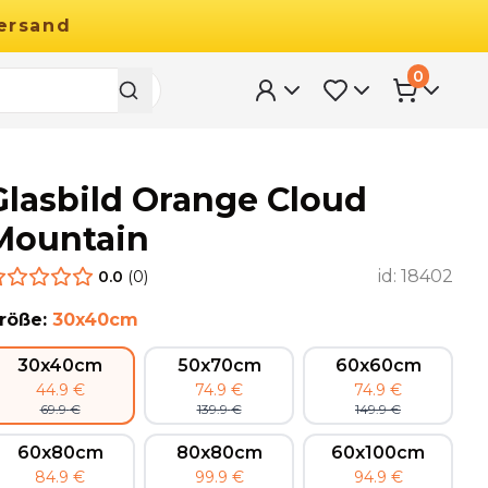
ersand
0
Glasbild Orange Cloud
Mountain
id:
18402
0.0
(
0
)
röße
:
30x40cm
30x40cm
50x70cm
60x60cm
44.9
€
74.9
€
74.9
€
69.9
€
139.9
€
149.9
€
60x80cm
80x80cm
60x100cm
84.9
€
99.9
€
94.9
€