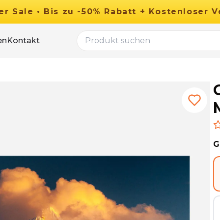
er
Sale
•
Bis zu
-
50
%
Rabatt
+ Kostenloser V
en
Kontakt
G