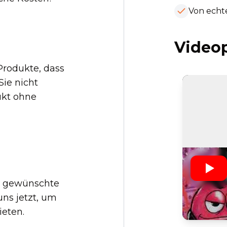
Von echt
Videop
Produkte, dass
Sie nicht
ukt ohne
s gewünschte
uns jetzt, um
eten.