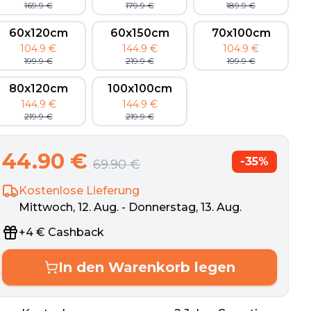
169.9
€
179.9
€
189.9
€
60x120cm
60x150cm
70x100cm
104.9
€
144.9
€
104.9
€
199.9
€
219.9
€
199.9
€
80x120cm
100x100cm
144.9
€
144.9
€
219.9
€
219.9
€
44.90
€
-
35
%
69.90
€
Kostenlose Lieferung
Mittwoch, 12. Aug. - Donnerstag, 13. Aug.
+
4
€
Cashback
In den Warenkorb legen