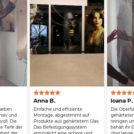
Anna B.
Ioana P.
Farben
Einfache und effiziente
Die Oberfl
nsiv und
Montage, abgestimmt auf
gehärtetem 
oll. Die
Produkte aus gehärtetem Glas.
reinigen u
e Tiefe der
Das Befestigungssystem
behält ihr 
rheit der
ermöglicht eine sichere und
über lange 