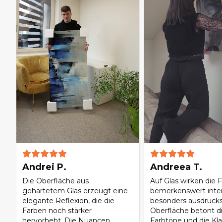
Andrei P.
Andreea T.
Die Oberfläche aus
Auf Glas wirken die 
gehärtetem Glas erzeugt eine
bemerkenswert inte
elegante Reflexion, die die
besonders ausdrucksv
Farben noch stärker
Oberfläche betont di
hervorhebt. Die Nuancen
Farbtöne und die Kla