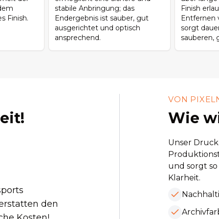
 dem
stabile Anbringung; das
Finish erla
s Finish.
Endergebnis ist sauber, gut
Entfernen 
ausgerichtet und optisch
sorgt dauer
ansprechend.
sauberen, 
VON PIXEL
eit!
Wie wi
Unser Druckp
Produktionst
und sorgt so
Klarheit.
sports
Nachhalt
 erstatten den
Archivfar
iche Kosten!