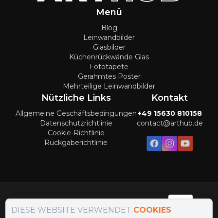
Menü
Blog
Leinwandbilder
Glasbilder
Küchenrückwände Glas
Fototapete
Gerahmtes Poster
Mehrteilige Leinwandbilder
Nützliche Links
Kontakt
Allgemeine Geschäftsbedingungen
+49 15630 810158
Datenschutzrichtlinie
contact@arthub.de
Cookie-Richtlinie
Rückgaberichtlinie
Zahlungsmethoden
:
DIESE WEBSITE VERWENDET
COOKIES