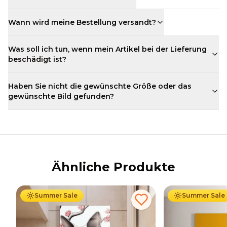
Wann wird meine Bestellung versandt?
Was soll ich tun, wenn mein Artikel bei der Lieferung
beschädigt ist?
Haben Sie nicht die gewünschte Größe oder das
gewünschte Bild gefunden?
Ähnliche Produkte
Ab
69.90
€
44.90
€
Ab
69.90
€
44
Summer Sale
Summer Sale