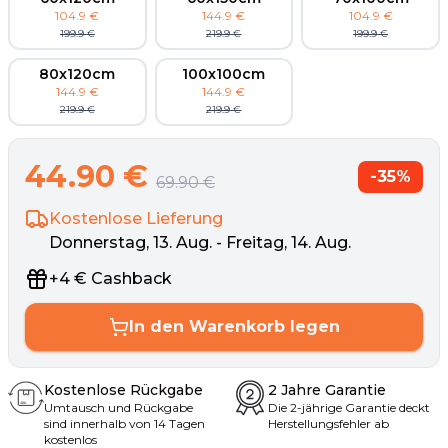
104.9
€
144.9
€
104.9
€
199.9
€
219.9
€
199.9
€
80x120cm
100x100cm
144.9
€
144.9
€
219.9
€
219.9
€
44.90
€
-
35
%
69.90
€
Kostenlose Lieferung
Donnerstag, 13. Aug. - Freitag, 14. Aug.
+
4
€
Cashback
In den Warenkorb legen
Kostenlose Rückgabe
2 Jahre Garantie
Umtausch und Rückgabe
Die 2-jährige Garantie deckt
sind innerhalb von 14 Tagen
Herstellungsfehler ab
kostenlos