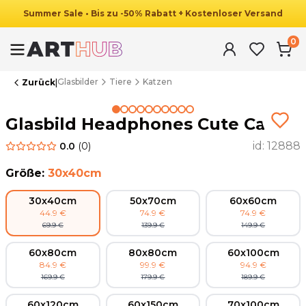
Summer
Sale
•
Bis zu
-
50
%
Rabatt
+ Kostenloser Versand
0
Glasbilder
Tiere
Katzen
Zurück
|
Summer Sale
Glasbild Headphones Cute Cat
id:
12888
0.0
(
0
)
Größe
:
30x40cm
30x40cm
50x70cm
60x60cm
44.9
€
74.9
€
74.9
€
69.9
€
139.9
€
149.9
€
60x80cm
80x80cm
60x100cm
84.9
€
99.9
€
94.9
€
169.9
€
179.9
€
189.9
€
60x120cm
60x150cm
70x100cm