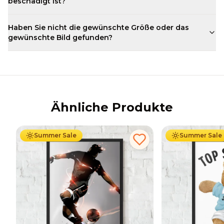
beschädigt ist?
Haben Sie nicht die gewünschte Größe oder das
gewünschte Bild gefunden?
Ähnliche Produkte
Ab
49.90
€
29.90
€
Ab
49.90
€
29
Summer Sale
Summer Sale