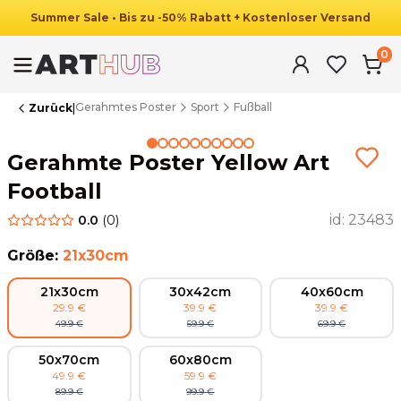
Summer
Sale
•
Bis zu
-
50
%
Rabatt
+ Kostenloser Versand
0
Gerahmtes Poster
Sport
Fußball
Zurück
|
Summer Sale
Gerahmte Poster Yellow Art
Football
id:
23483
0.0
(
0
)
Größe
:
21x30cm
21x30cm
30x42cm
40x60cm
29.9
€
39.9
€
39.9
€
49.9
€
59.9
€
69.9
€
50x70cm
60x80cm
49.9
€
59.9
€
89.9
€
99.9
€