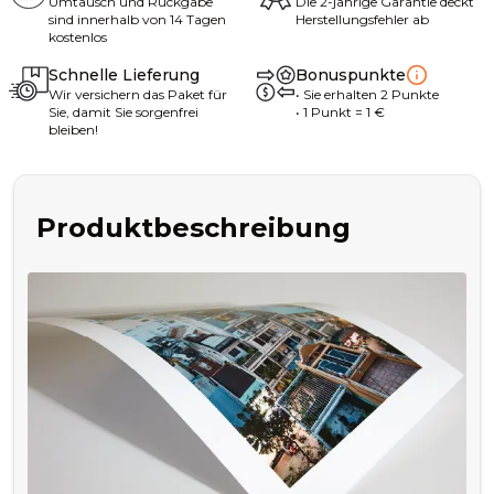
Umtausch und Rückgabe
Die 2-jährige Garantie deckt
sind innerhalb von 14 Tagen
Herstellungsfehler ab
kostenlos
Schnelle Lieferung
Bonuspunkte
Wir versichern das Paket für
•
Sie erhalten
2
Punkte
Sie, damit Sie sorgenfrei
• 1
Punkt
= 1
€
bleiben!
Produktbeschreibung