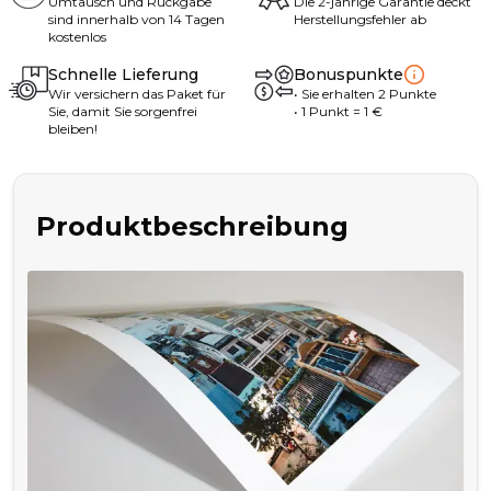
Umtausch und Rückgabe
Die 2-jährige Garantie deckt
sind innerhalb von 14 Tagen
Herstellungsfehler ab
kostenlos
Schnelle Lieferung
Bonuspunkte
Wir versichern das Paket für
•
Sie erhalten
2
Punkte
Sie, damit Sie sorgenfrei
• 1
Punkt
= 1
€
bleiben!
Produktbeschreibung