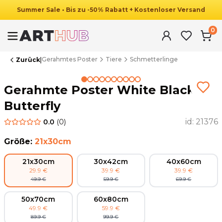
Summer
Sale
•
Bis zu
-
50
%
Rabatt
+ Kostenloser Versand
0
Gerahmtes Poster
Tiere
Schmetterlinge
Zurück
|
Summer Sale
Gerahmte Poster White Black
Butterfly
id:
21376
0.0
(
0
)
Größe
:
21x30cm
21x30cm
30x42cm
40x60cm
29.9
€
39.9
€
39.9
€
49.9
€
59.9
€
69.9
€
50x70cm
60x80cm
49.9
€
59.9
€
89.9
€
99.9
€