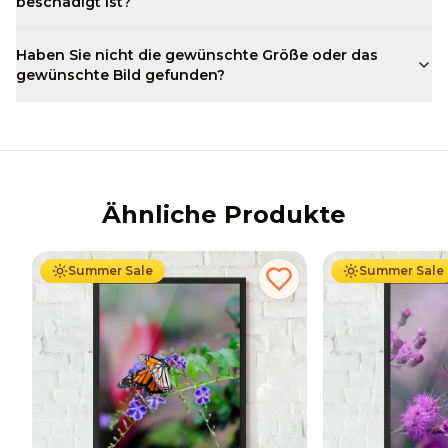
beschädigt ist?
Haben Sie nicht die gewünschte Größe oder das
gewünschte Bild gefunden?
Ähnliche Produkte
Ab
49.90
€
29.90
€
Ab
49.90
€
29
Summer Sale
Summer Sale