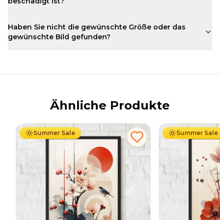
beschädigt ist?
Haben Sie nicht die gewünschte Größe oder das
gewünschte Bild gefunden?
Ähnliche Produkte
Ab
49.90
€
29.90
€
Ab
49.90
€
29
Summer Sale
Summer Sale