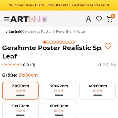
Summer
Sale
•
Bis zu
-
50
%
Rabatt
+ Kostenloser Versand
0
Gerahmtes Poster
Feng Shui
Natur
Zurück
|
Summer Sale
Gerahmte Poster Realistic Spa
Leaf
id:
22295
0.0
(
0
)
Größe
:
21x30cm
21x30cm
30x42cm
40x60cm
29.9
€
39.9
€
39.9
€
49.9
€
59.9
€
69.9
€
50x70cm
60x80cm
49.9
€
59.9
€
89.9
€
99.9
€