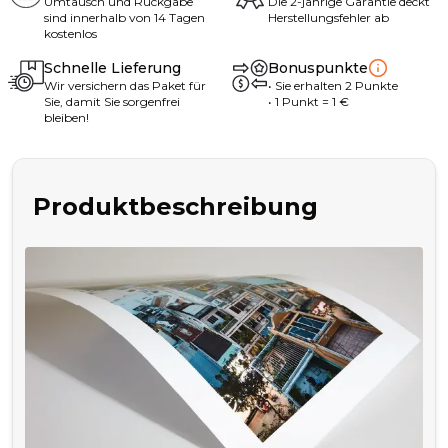
Umtausch und Rückgabe
Die 2-jährige Garantie deckt
sind innerhalb von 14 Tagen
Herstellungsfehler ab
kostenlos
Schnelle Lieferung
Bonuspunkte
Wir versichern das Paket für
•
Sie erhalten
2
Punkte
Sie, damit Sie sorgenfrei
• 1
Punkt
= 1
€
bleiben!
Produktbeschreibung