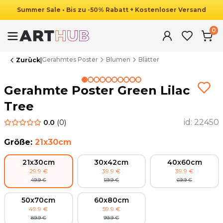
Summer
Sale
•
Bis zu
-
50
%
Rabatt
+ Kostenloser Versand
0
Gerahmtes Poster
Blumen
Blätter
Zurück
|
Summer Sale
Gerahmte Poster Green Lilac
Tree
id:
22450
0.0
(
0
)
Größe
:
21x30cm
21x30cm
30x42cm
40x60cm
29.9
€
39.9
€
39.9
€
49.9
€
59.9
€
69.9
€
50x70cm
60x80cm
49.9
€
59.9
€
89.9
€
99.9
€