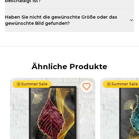
beschädigt ist?
Haben Sie nicht die gewünschte Größe oder das
gewünschte Bild gefunden?
Ähnliche Produkte
Ab
49.90
€
29.90
€
Ab
49.90
€
29
Summer Sale
Summer Sale