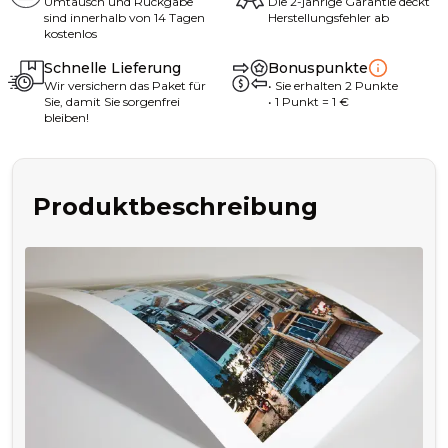
Umtausch und Rückgabe
Die 2-jährige Garantie deckt
sind innerhalb von 14 Tagen
Herstellungsfehler ab
kostenlos
Schnelle Lieferung
Bonuspunkte
Wir versichern das Paket für
•
Sie erhalten
2
Punkte
Sie, damit Sie sorgenfrei
• 1
Punkt
= 1
€
bleiben!
Produktbeschreibung